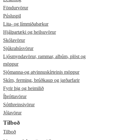
Föndurvörur
Púsluspil
Lita- og límmiðabækur
Hjálpartæki og heilsuvörur
Skólavörur
Sjúkrahúsvörur
Ljósmyndavörur, rammar, albúm, plöst og
möppur
Sjómanna-og atvinnuskírteinis möppur
Skírn, ferming, brúðkaup og jarðarfarir
Fyrir þig og heimilið
Íþróttavörur
Sótthreinsivörur
Jólavörur
Tilboð
Tilboð