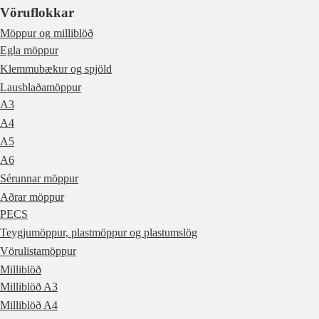
Vöruflokkar
Möppur og milliblöð
Egla möppur
Klemmubækur og spjöld
Lausblaðamöppur
A3
A4
A5
A6
Sérunnar möppur
Aðrar möppur
PECS
Teygjumöppur, plastmöppur og plastumslög
Vörulistamöppur
Milliblöð
Milliblöð A3
Milliblöð A4