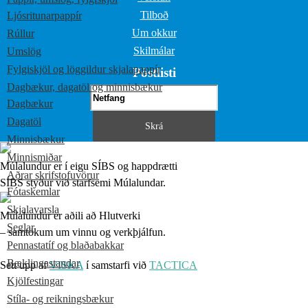
Tilboð
Ljósritunarpappír
Um okkur
Rúllur
Skilmálar
Umslög
Fylgiskjöl og löggildur skjalapappír
Póstlisti
Dagbækur, dagatöl og minnisbækur
Dagbækur
Dagatöl
Minnisbækur
Minnismiðar
Múlalundur er í eigu SÍBS og happdrætti
Aðrar skrifstofuvörur
SÍBS styður við starfsemi Múlalundar.
Fótaskemlar
Skjalavarsla
Múlalundur er aðili að Hlutverki
Seglar
– samtökum um vinnu og verkþjálfun.
Pennastatíf og blaðabakkar
Bæklingastandar
Sett upp af
VISKA
í samstarfi við
TACTICA
Kjölfestingar
Stíla- og reikningsbækur