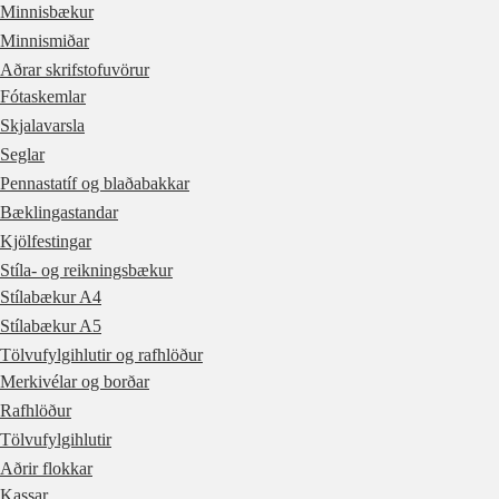
Minnisbækur
Minnismiðar
Aðrar skrifstofuvörur
Fótaskemlar
Skjalavarsla
Seglar
Pennastatíf og blaðabakkar
Bæklingastandar
Kjölfestingar
Stíla- og reikningsbækur
Stílabækur A4
Stílabækur A5
Tölvufylgihlutir og rafhlöður
Merkivélar og borðar
Rafhlöður
Tölvufylgihlutir
Aðrir flokkar
Kassar