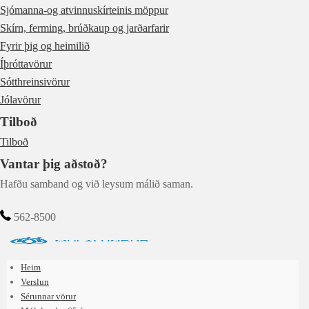
Sjómanna-og atvinnuskírteinis möppur
Skírn, ferming, brúðkaup og jarðarfarir
Fyrir þig og heimilið
Íþróttavörur
Sótthreinsivörur
Jólavörur
Tilboð
Tilboð
Vantar þig aðstoð?
Hafðu samband og við leysum málið saman.
562-8500
Heim
Verslun
Sérunnar vörur