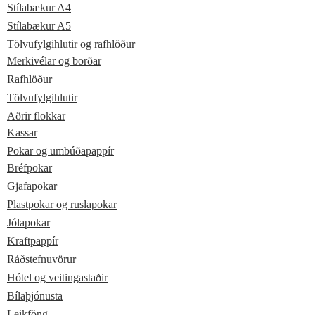
Stílabækur A4
Stílabækur A5
Tölvufylgihlutir og rafhlöður
Merkivélar og borðar
Rafhlöður
Tölvufylgihlutir
Aðrir flokkar
Kassar
Pokar og umbúðapappír
Bréfpokar
Gjafapokar
Plastpokar og ruslapokar
Jólapokar
Kraftpappír
Ráðstefnuvörur
Hótel og veitingastaðir
Bílaþjónusta
Leikföng