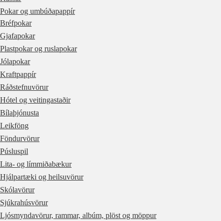
Pokar og umbúðapappír
Bréfpokar
Gjafapokar
Plastpokar og ruslapokar
Jólapokar
Kraftpappír
Ráðstefnuvörur
Hótel og veitingastaðir
Bílaþjónusta
Leikföng
Föndurvörur
Púsluspil
Lita- og límmiðabækur
Hjálpartæki og heilsuvörur
Skólavörur
Sjúkrahúsvörur
Ljósmyndavörur, rammar, albúm, plöst og möppur