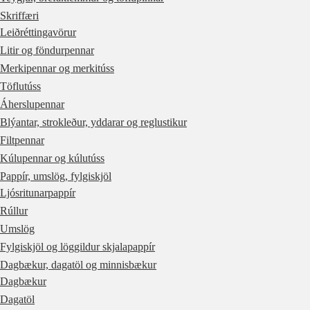
Skriffæri
Leiðréttingavörur
Litir og föndurpennar
Merkipennar og merkitúss
Töflutúss
Áherslupennar
Blýantar, strokleður, yddarar og reglustikur
Filtpennar
Kúlupennar og kúlutúss
Pappír, umslög, fylgiskjöl
Ljósritunarpappír
Rúllur
Umslög
Fylgiskjöl og löggildur skjalapappír
Dagbækur, dagatöl og minnisbækur
Dagbækur
Dagatöl