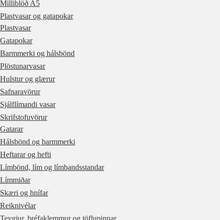
Milliblöð A5
Plastvasar og gatapokar
Plastvasar
Gatapokar
Barmmerki og hálsbönd
Plöstunarvasar
Hulstur og glærur
Safnaravörur
Sjálflímandi vasar
Skrifstofuvörur
Gatarar
Hálsbönd og barmmerki
Heftarar og hefti
Límbönd, lím og límbandsstandar
Límmiðar
Skæri og hnífar
Reiknivélar
Teygjur, bréfaklemmur og töflupinnar