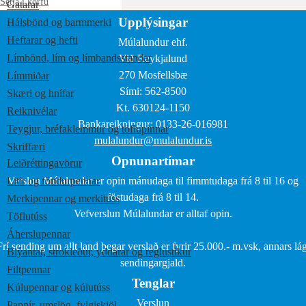
Setja í körfu
Gatarar
Upplýsingar
Hálsbönd og barmmerki
Heftarar og hefti
Múlalundur ehf.
Límbönd, lím og límbandsstandar
Við Reykjalund
270 Mosfellsbæ
Límmiðar
Sími: 562-8500
Skæri og hnífar
Kt. 630124-1150
Reiknivélar
Bankareikningur: 0133-26-016981
Teygjur, bréfaklemmur og töflupinnar
mulalundur@mulalundur.is
Skriffæri
Opnunartímar
Leiðréttingavörur
Litir og föndurpennar
Verslun Múlalundar er opin mánudaga til fimmtudaga frá 8 til 16 og
föstudaga frá 8 til 14.
Merkipennar og merkitúss
Vefverslun Múlalundar er alltaf opin.
Töflutúss
Áherslupennar
Frí sending um allt land þegar verslað er fyrir 25.000.- m.vsk, annars lág
Blýantar, strokleður, yddarar og reglustikur
sendingargjald.
Filtpennar
Tenglar
Kúlupennar og kúlutúss
Verslun
Pappír, umslög, fylgiskjöl