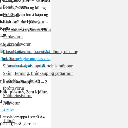
(bók 2), með glærum plastvasa
Föndurvörur
á forsíðu, baksíðu og kili og
Púsluspil
með 1/2 vösum inn á kápu og
baki. Stærð: A4 Fjöldi gata: 2
Lita- og límmiðabækur
Kjölbreidd: 2 cm, rúmar um
Hjálpartæki og heilsuvörur
120…
Skólavörur
Sjúkrahúsvörur
Setja í körfu
Ljósmyndavörur, rammar, albúm, plöst og
möppur
Sjómanna-og atvinnuskírteinis möppur
Skírn, ferming, brúðkaup og jarðarfarir
Fyrir þig og heimilið
Lausblaðamappa A4 – 2
Íþróttavörur
bók, plöstuð, 2cm kjölur,
Sótthreinsivörur
4 gata
Jólavörur
1.419
kr.
Tilboð
Lausblaðamappa í stærð A4
Tilboð
(bók 2), með glærum