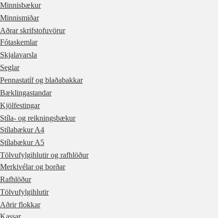
Minnisbækur
Minnismiðar
Aðrar skrifstofuvörur
Fótaskemlar
Skjalavarsla
Seglar
Pennastatíf og blaðabakkar
Bæklingastandar
Kjölfestingar
Stíla- og reikningsbækur
Stílabækur A4
Stílabækur A5
Tölvufylgihlutir og rafhlöður
Merkivélar og borðar
Rafhlöður
Tölvufylgihlutir
Aðrir flokkar
Kassar