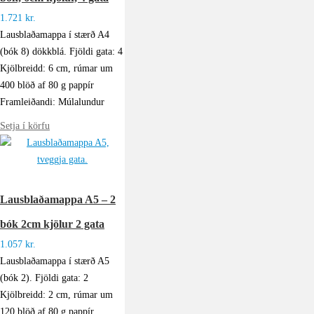
1.721
kr.
Lausblaðamappa í stærð A4
(bók 8) dökkblá. Fjöldi gata: 4
Kjölbreidd: 6 cm, rúmar um
400 blöð af 80 g pappír
Framleiðandi: Múlalundur
Setja í körfu
Lausblaðamappa A5 – 2
bók 2cm kjölur 2 gata
1.057
kr.
Lausblaðamappa í stærð A5
(bók 2). Fjöldi gata: 2
Kjölbreidd: 2 cm, rúmar um
120 blöð af 80 g pappír.