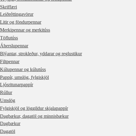
Skriffæri
Leiðréttingavörur
Litir og föndurpennar
Merkipennar og merkitúss
Töflutúss
Áherslupennar
Blýantar, strokleður, yddarar og reglustikur
Filtpennar
Kúlupennar og kúlutúss
Pappír, umslög, fylgiskjöl
Ljósritunarpappír
Rúllur
Umslög
Fylgiskjöl og löggildur skjalapappír
Dagbækur, dagatöl og minnisbækur
Dagbækur
Dagatöl