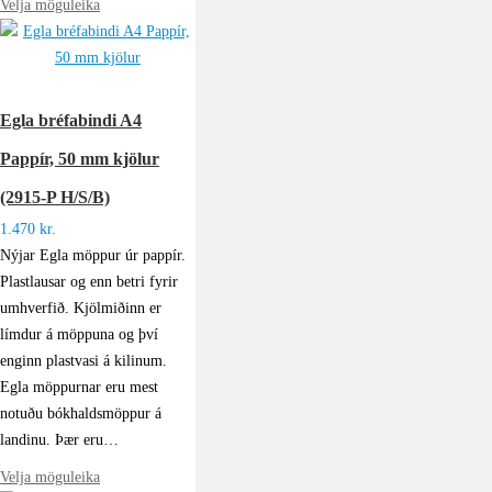
Velja möguleika
Egla bréfabindi A4
Pappír, 50 mm kjölur
(2915-P H/S/B)
1.470
kr.
Nýjar Egla möppur úr pappír.
Plastlausar og enn betri fyrir
umhverfið. Kjölmiðinn er
límdur á möppuna og því
enginn plastvasi á kilinum.
Egla möppurnar eru mest
notuðu bókhaldsmöppur á
landinu. Þær eru…
Velja möguleika