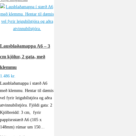
Lausblaðamappa A6 – 3
cm kjölur, 2 gata, með
klemmu
1.486
kr.
Lausblaðamappa í stærð A6
með klemmu. Hentar til dæmis
vel fyrir leigubílstjóra og aðra
atvinnubílstjóra. Fjöldi gata: 2
Kjölbreidd: 3 cm, fyrir
pappísrsstærð A6 (105 x
148mm) rúmar um 150…