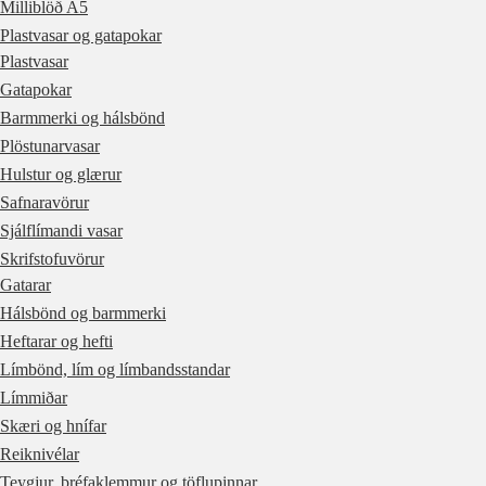
Milliblöð A5
Plastvasar og gatapokar
Plastvasar
Gatapokar
Barmmerki og hálsbönd
Plöstunarvasar
Hulstur og glærur
Safnaravörur
Sjálflímandi vasar
Skrifstofuvörur
Gatarar
Hálsbönd og barmmerki
Heftarar og hefti
Límbönd, lím og límbandsstandar
Límmiðar
Skæri og hnífar
Reiknivélar
Teygjur, bréfaklemmur og töflupinnar