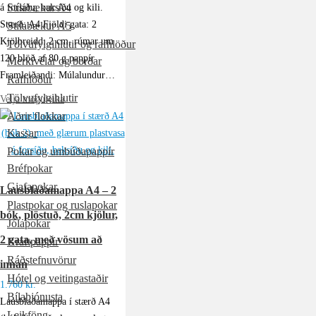
Stílabækur A4
á forsíðu, baksíðu og kili.
Stærð: A4 Fjöldi gata: 2
Stílabækur A5
Kjölbreidd: 2 cm, rúmar um
Tölvufylgihlutir og rafhlöður
120 blöð af 80 g pappír
Merkivélar og borðar
Framleiðandi: Múlalundur…
Rafhlöður
Tölvufylgihlutir
Velja möguleika
Aðrir flokkar
Kassar
Pokar og umbúðapappír
Bréfpokar
Gjafapokar
Lausblaðamappa A4 – 2
Plastpokar og ruslapokar
bók, plöstuð, 2cm kjölur,
Jólapokar
2 gata, með vösum að
Kraftpappír
Ráðstefnuvörur
innan
Hótel og veitingastaðir
1.760
kr.
Bílaþjónusta
Lausblaðamappa í stærð A4
Leikföng