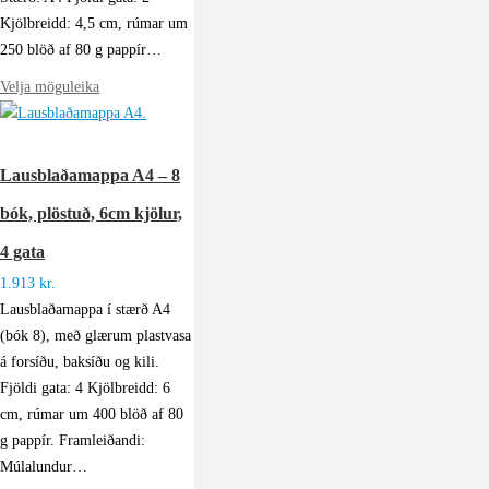
Kjölbreidd: 4,5 cm, rúmar um
250 blöð af 80 g pappír…
Velja möguleika
Lausblaðamappa A4 – 8
bók, plöstuð, 6cm kjölur,
4 gata
1.913
kr.
Lausblaðamappa í stærð A4
(bók 8), með glærum plastvasa
á forsíðu, baksíðu og kili.
Fjöldi gata: 4 Kjölbreidd: 6
cm, rúmar um 400 blöð af 80
g pappír. Framleiðandi:
Múlalundur…