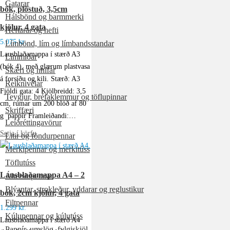
Gatarar
bók, plöstuð, 3,5cm
Hálsbönd og barmmerki
kjölur, 4 gata
Heftarar og hefti
5.075
kr.
Límbönd, lím og límbandsstandar
Lausblaðamappa í stærð A3
Límmiðar
(bók 4), með glærum plastvasa
Skæri og hnífar
á forsíðu og kili. Stærð: A3
Reiknivélar
Fjöldi gata: 4 Kjölbreidd: 3,5
Teygjur, bréfaklemmur og töflupinnar
cm, rúmar um 200 blöð af 80
Skriffæri
g pappír Framleiðandi:…
Leiðréttingavörur
Setja í körfu
Litir og föndurpennar
Merkipennar og merkitúss
Töflutúss
Lausblaðamappa A4 – 2
Áherslupennar
Blýantar, strokleður, yddarar og reglustikur
bók, 2cm kjölur, 4 gata
Filtpennar
1.299
kr.
Kúlupennar og kúlutúss
Lausblaðamappa í stærð A4
Pappír, umslög, fylgiskjöl