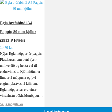
Egla bréfabindi A4
Pappír, 80 mm kjölur
(2913-P H/S/B)
1.470
kr.
Nýjar Egla möppur úr pappír.
Plastlausar, enn betri fyrir
umhverfið og henta vel til
endurvinnslu. Kjölmiðinn er
límdur á möppuna og því
enginn plastvasi á kilinum.
Egla möppurnar eru einar
vinsælustu bókhaldsmöppur…
Velja möguleika
Upplýsingar