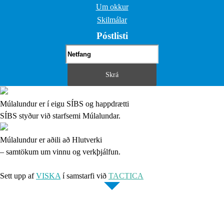
Um okkur
Skilmálar
Póstlisti
Múlalundur er í eigu SÍBS og happdrætti
SÍBS styður við starfsemi Múlalundar.
Múlalundur er aðili að Hlutverki
– samtökum um vinnu og verkþjálfun.
Sett upp af
VISKA
í samstarfi við
TACTICA