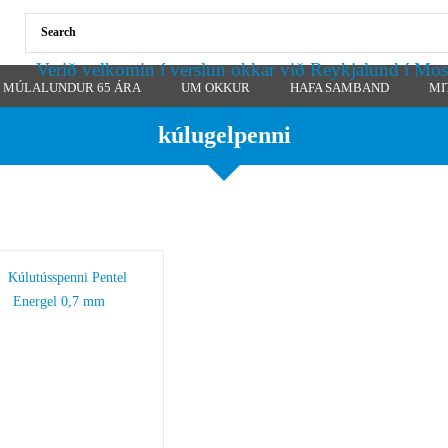
Verið velkomin í verslun okkar við Reykjalund í Mos
MÚLALUNDUR 65 ÁRA
UM OKKUR
HAFA SAMBAND
MI
kúlugelpenni