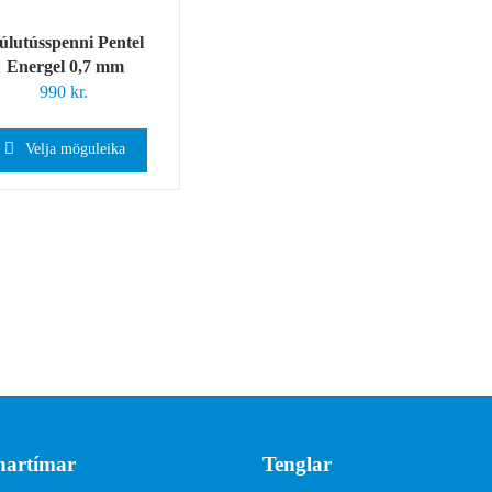
úlutússpenni Pentel
Energel 0,7 mm
990
kr.
Velja möguleika
artímar
Tenglar