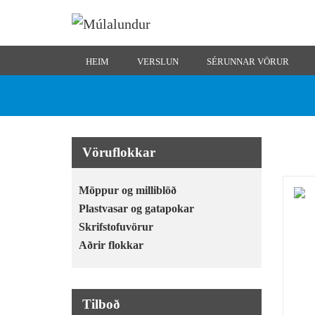
HEIM
VERSLUN
SÉRUNNAR VÖRUR
Vöruflokkar
Möppur og milliblöð
Plastvasar og gatapokar
Skrifstofuvörur
Aðrir flokkar
Tilboð