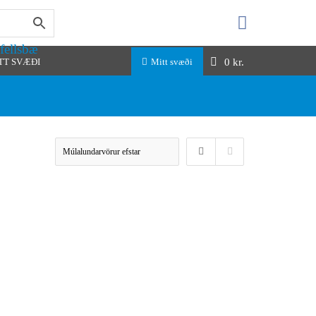
fellsbæ
0
kr.
TT SVÆÐI
Mitt svæði