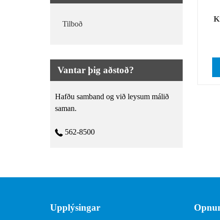
K
Tilboð
Vantar þig aðstoð?
Hafðu samband og við leysum málið
saman.
562-8500
Upplýsingar
Opnun