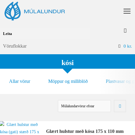
Vöruflokkar
0
kr.
kósi
Allar vörur
Möppur og milliblöð
Plastvasar og 
Glært hulstur með kósa 175 x 110 mm