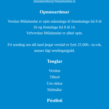
mulalundur@mulalundur.is
Opnunartímar
Verslun Múlalundar er opin mánudaga til fimmtudaga frá 8 til
16 og föstudaga frá 8 til 14.
Vefverslun Múlalundar er alltaf opin.
Frí sending um allt land þegar verslað er fyrir 25.000.- m.vsk,
annars lágt sendingargjald.
Tenglar
Verslun
Tilboð
Um okkur
Skilmálar
Póstlisti