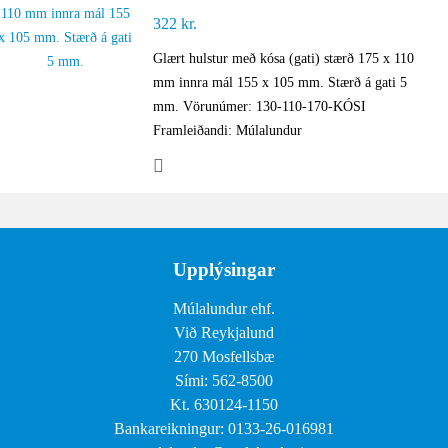
322
kr.
Glært hulstur með kósa (gati) stærð 175 x 110
mm innra mál 155 x 105 mm. Stærð á gati 5
mm. Vörunúmer: 130-110-170-KÓSI
Framleiðandi: Múlalundur
Upplýsingar
Múlalundur ehf.
Við Reykjalund
270 Mosfellsbæ
Sími: 562-8500
Kt. 630124-1150
Bankareikningur: 0133-26-016981