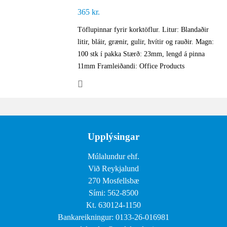
365
kr.
Töflupinnar fyrir korktöflur. Litur: Blandaðir
litir, bláir, grænir, gulir, hvítir og rauðir. Magn:
100 stk í pakka Stærð: 23mm, lengd á pinna
11mm Framleiðandi: Office Products
Upplýsingar
Múlalundur ehf.
Við Reykjalund
270 Mosfellsbæ
Sími: 562-8500
Kt. 630124-1150
Bankareikningur: 0133-26-016981