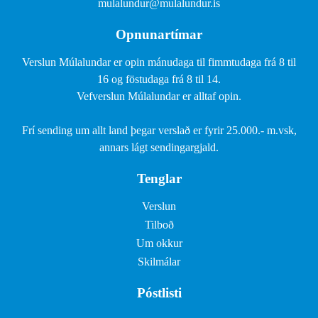
mulalundur@mulalundur.is
Opnunartímar
Verslun Múlalundar er opin mánudaga til fimmtudaga frá 8 til
16 og föstudaga frá 8 til 14.
Vefverslun Múlalundar er alltaf opin.
Frí sending um allt land þegar verslað er fyrir 25.000.- m.vsk,
annars lágt sendingargjald.
Tenglar
Verslun
Tilboð
Um okkur
Skilmálar
Póstlisti