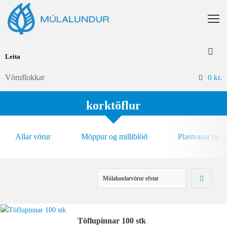
Vöruflokkar
0
kr.
korktöflur
Allar vörur
Möppur og milliblöð
Plastvasar og 
Töflupinnar 100 stk