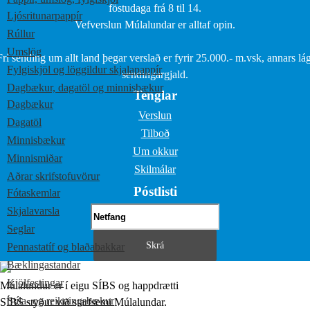
föstudaga frá 8 til 14.
Ljósritunarpappír
Vefverslun Múlalundar er alltaf opin.
Rúllur
Umslög
Frí sending um allt land þegar verslað er fyrir 25.000.- m.vsk, annars lág
Fylgiskjöl og löggildur skjalapappír
sendingargjald.
Dagbækur, dagatöl og minnisbækur
Tenglar
Dagbækur
Verslun
Dagatöl
Tilboð
Minnisbækur
Um okkur
Minnismiðar
Skilmálar
Aðrar skrifstofuvörur
Póstlisti
Fótaskemlar
Skjalavarsla
Seglar
Pennastatíf og blaðabakkar
Bæklingastandar
Kjölfestingar
Múlalundur er í eigu SÍBS og happdrætti
Stíla- og reikningsbækur
SÍBS styður við starfsemi Múlalundar.