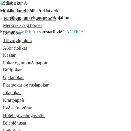
Stílabækur A4
Múlalundur er aðili að Hlutverki
Stílabækur A5
– samtökum um vinnu og verkþjálfun.
Tölvufylgihlutir og rafhlöður
Merkivélar og borðar
Sett upp af
VISKA
í samstarfi við
TACTICA
Rafhlöður
Tölvufylgihlutir
Aðrir flokkar
Kassar
Pokar og umbúðapappír
Bréfpokar
Gjafapokar
Plastpokar og ruslapokar
Jólapokar
Kraftpappír
Ráðstefnuvörur
Hótel og veitingastaðir
Bílaþjónusta
Leikföng