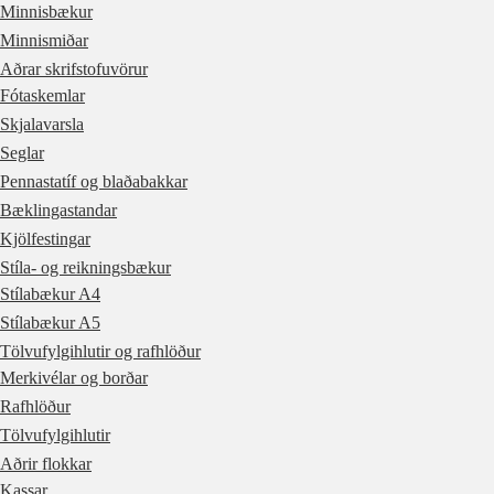
Minnisbækur
Minnismiðar
Aðrar skrifstofuvörur
Fótaskemlar
Skjalavarsla
Seglar
Pennastatíf og blaðabakkar
Bæklingastandar
Kjölfestingar
Stíla- og reikningsbækur
Stílabækur A4
Stílabækur A5
Tölvufylgihlutir og rafhlöður
Merkivélar og borðar
Rafhlöður
Tölvufylgihlutir
Aðrir flokkar
Kassar