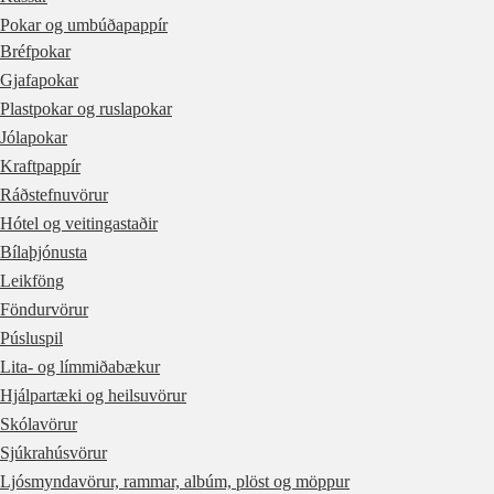
Pokar og umbúðapappír
Bréfpokar
Gjafapokar
Plastpokar og ruslapokar
Jólapokar
Kraftpappír
Ráðstefnuvörur
Hótel og veitingastaðir
Bílaþjónusta
Leikföng
Föndurvörur
Púsluspil
Lita- og límmiðabækur
Hjálpartæki og heilsuvörur
Skólavörur
Sjúkrahúsvörur
Ljósmyndavörur, rammar, albúm, plöst og möppur