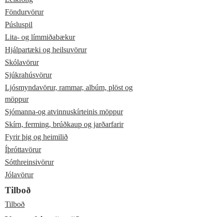
Föndurvörur
Púsluspil
Lita- og límmiðabækur
Hjálpartæki og heilsuvörur
Skólavörur
Sjúkrahúsvörur
Ljósmyndavörur, rammar, albúm, plöst og
möppur
Sjómanna-og atvinnuskírteinis möppur
Skírn, ferming, brúðkaup og jarðarfarir
Fyrir þig og heimilið
Íþróttavörur
Sótthreinsivörur
Jólavörur
Tilboð
Tilboð