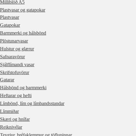
Milliblöð A5
Plastvasar og gatapokar
Plastvasar
Gatapokar
Barmmerki og hálsbönd
Plöstunarvasar
Hulstur og glærur
Safnaravörur
Sjálflímandi vasar
Skrifstofuvörur
Gatarar
Hálsbönd og barmmerki
Heftarar og hefti
Límbönd, lím og límbandsstandar
Límmiðar
Skæri og hnífar
Reiknivélar
Teygjur, bréfaklemmur og töflupinnar