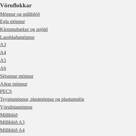
Vöruflokkar
Möppur og milliblöð
Egla möppur
Klemmubækur og spjöld
Lausblaðamöppur
A3
A4
A5
A6
Sérunnar möppur
Aðrar möppur
PECS
Teygjumöppur, plastmöppur og plastumslög
Vörulistamöppur
Milliblöð
Milliblöð A3
Milliblöð A4