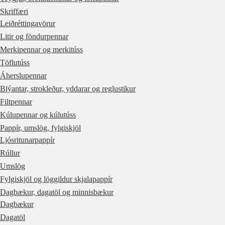
Skriffæri
Leiðréttingavörur
Litir og föndurpennar
Merkipennar og merkitúss
Töflutúss
Áherslupennar
Blýantar, strokleður, yddarar og reglustikur
Filtpennar
Kúlupennar og kúlutúss
Pappír, umslög, fylgiskjöl
Ljósritunarpappír
Rúllur
Umslög
Fylgiskjöl og löggildur skjalapappír
Dagbækur, dagatöl og minnisbækur
Dagbækur
Dagatöl