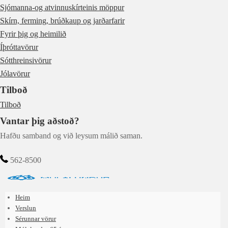
Sjómanna-og atvinnuskírteinis möppur
Skírn, ferming, brúðkaup og jarðarfarir
Fyrir þig og heimilið
Íþróttavörur
Sótthreinsivörur
Jólavörur
Tilboð
Tilboð
Vantar þig aðstoð?
Hafðu samband og við leysum málið saman.
562-8500
Heim
Verslun
Sérunnar vörur