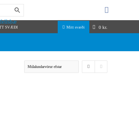
fellsbæ
0
kr.
TT SVÆÐI
Mitt svæði