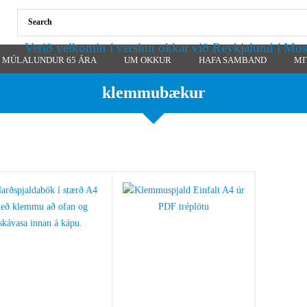
Verið velkomin í verslun okkar við Reykjalund í Mos
MÚLALUNDUR 65 ÁRA
UM OKKUR
HAFA SAMBAND
MI
klemmubækur