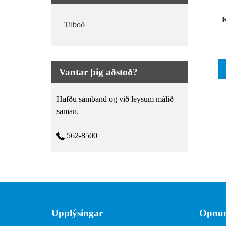
K
Tilboð
Vantar þig aðstoð?
Hafðu samband og við leysum málið
saman.
562-8500
Upplýsingar
Opnun