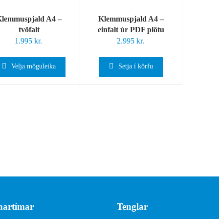
lemmuspjald A4 –
Klemmuspjald A4 –
tvöfalt
einfalt úr PDF plötu
1.995
kr.
2.995
kr.
Velja möguleika
Setja í körfu
artímar
Tenglar