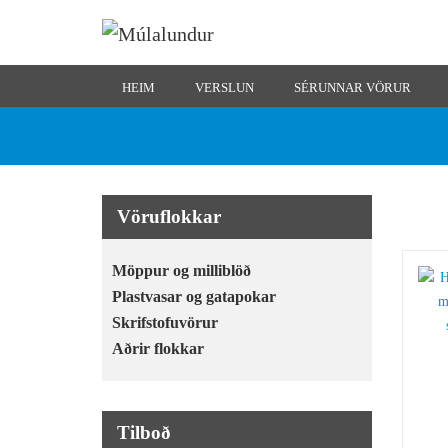
HEIM
VERSLUN
SÉRUNNAR VÖRUR
Vöruflokkar
Möppur og milliblöð
Plastvasar og gatapokar
Skrifstofuvörur
Aðrir flokkar
Tilboð