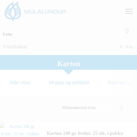
Vöruflokkar
0
kr.
Karton
Allar vörur
Möppur og milliblöð
Plastvasar og 
Karton 240 gr. hvítur. 25 stk. í pakka