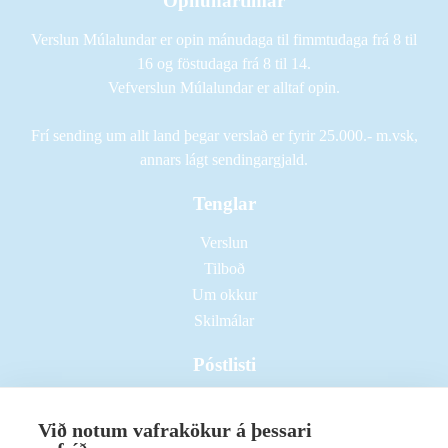
Opnunartímar
Verslun Múlalundar er opin mánudaga til fimmtudaga frá 8 til
16 og föstudaga frá 8 til 14.
Vefverslun Múlalundar er alltaf opin.
Frí sending um allt land þegar verslað er fyrir 25.000.- m.vsk,
annars lágt sendingargjald.
Tenglar
Verslun
Tilboð
Um okkur
Skilmálar
Póstlisti
Við notum vafrakökur á þessari