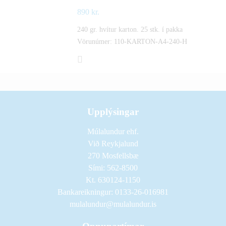
890
kr.
240 gr. hvítur karton. 25 stk. í pakka
Vörunúmer: 110-KARTON-A4-240-H
Upplýsingar
Múlalundur ehf.
Við Reykjalund
270 Mosfellsbæ
Sími: 562-8500
Kt. 630124-1150
Bankareikningur: 0133-26-016981
mulalundur@mulalundur.is