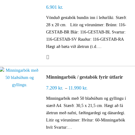
6.901
kr.
Vönduð gestabók bundin inn í leðurlíki. Stærð:
28 x 20 cm. Litir og vörunúmer: Brúnn: 116-
GESTAB-BR Blár: 116-GESTAB-BL Svartur:
116-GESTAB-SV Rauður: 116-GESTAB-RA
Hægt að bæta við áletrun (t.d.…
Minningarbók / gestabók fyrir útfarir
7.209
kr.
11.990
kr.
Price
–
range:
Minningarbók með 50 blaðsíðum og gyllingu í
7.209 kr.
stærð A4. Stærð: 30,5 x 21,5 cm. Hægt að fá
through
áletrun með nafni, fæðingardegi og dánardegi.
11.990 kr.
Litir og vörunúmer: Hvítur: 60-Minningarbók
hvít Svartur:…