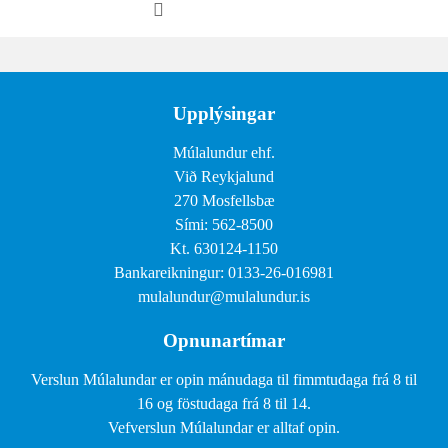
Upplýsingar
Múlalundur ehf.
Við Reykjalund
270 Mosfellsbæ
Sími: 562-8500
Kt. 630124-1150
Bankareikningur: 0133-26-016981
mulalundur@mulalundur.is
Opnunartímar
Verslun Múlalundar er opin mánudaga til fimmtudaga frá 8 til
16 og föstudaga frá 8 til 14.
Vefverslun Múlalundar er alltaf opin.