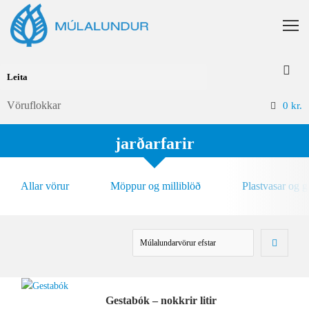
Vöruflokkar
0
kr.
jarðarfarir
Allar vörur
Möppur og milliblöð
Plastvasar og 
Gestabók – nokkrir litir