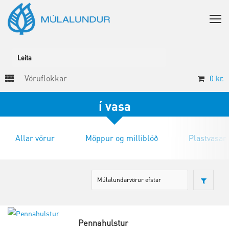
Vöruflokkar
0
kr.
í vasa
Allar vörur
Möppur og milliblöð
Plastvasar
Pennahulstur