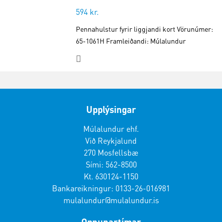
594
kr.
Pennahulstur fyrir liggjandi kort Vörunúmer:
65-1061H Framleiðandi: Múlalundur
Upplýsingar
Múlalundur ehf.
Við Reykjalund
270 Mosfellsbæ
Sími: 562-8500
Kt. 630124-1150
Bankareikningur: 0133-26-016981
mulalundur@mulalundur.is
Opnunartímar