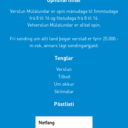
Verslun Múlalundar er opin mánudaga til fimmtudaga
frá 8 til 16 og föstudaga frá 8 til 14.
Vefverslun Múlalundar er alltaf opin.
Frí sending um allt land þegar verslað er fyrir 25.000.-
m.vsk, annars lágt sendingargjald.
Tenglar
Verslun
Tilboð
Um okkur
Skilmálar
Póstlisti