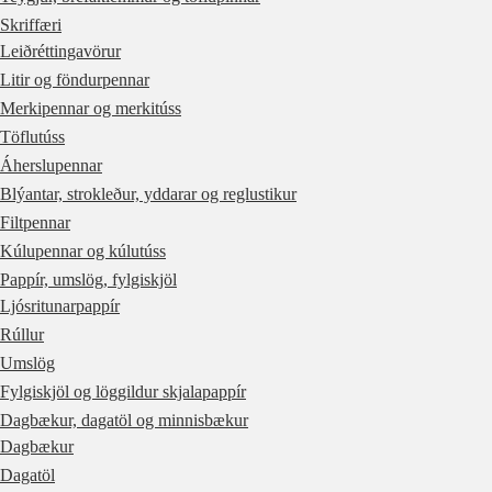
Skriffæri
Leiðréttingavörur
Litir og föndurpennar
Merkipennar og merkitúss
Töflutúss
Áherslupennar
Blýantar, strokleður, yddarar og reglustikur
Filtpennar
Kúlupennar og kúlutúss
Pappír, umslög, fylgiskjöl
Ljósritunarpappír
Rúllur
Umslög
Fylgiskjöl og löggildur skjalapappír
Dagbækur, dagatöl og minnisbækur
Dagbækur
Dagatöl