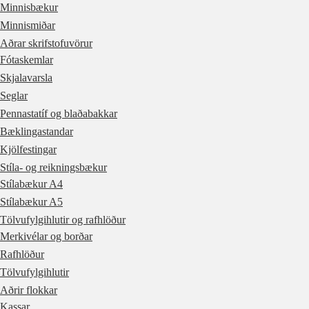
Minnisbækur
Minnismiðar
Aðrar skrifstofuvörur
Fótaskemlar
Skjalavarsla
Seglar
Pennastatíf og blaðabakkar
Bæklingastandar
Kjölfestingar
Stíla- og reikningsbækur
Stílabækur A4
Stílabækur A5
Tölvufylgihlutir og rafhlöður
Merkivélar og borðar
Rafhlöður
Tölvufylgihlutir
Aðrir flokkar
Kassar