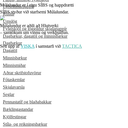
Múlalundur er í eigu SÍBS og happdrætti
Ljósritunarpappír
SÍBS styður við starfsemi Múlalundar.
Rúllur
Umslög
Múlalundur er aðili að Hlutverki
Fylgiskjöl og löggildur skjalapappír
– samtökum um vinnu og verkþjálfun.
Dagbækur, dagatöl og minnisbækur
Dagbækur
Sett upp af
VISKA
í samstarfi við
TACTICA
Dagatöl
Minnisbækur
Minnismiðar
Aðrar skrifstofuvörur
Fótaskemlar
Skjalavarsla
Seglar
Pennastatíf og blaðabakkar
Bæklingastandar
Kjölfestingar
Stíla- og reikningsbækur