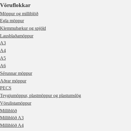
Vöruflokkar
Möppur og milliblöð
Egla möppur
Klemmubækur og spjöld
Lausblaðamöppur
A3
A4
A5
A6
Sérunnar möppur
Aðrar möppur
PECS
Teygjumöppur, plastmöppur og plastumslög
Vörulistamöppur
Milliblöð
Milliblöð A3
Milliblöð A4