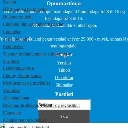
Gatarar
Opnunartímar
Hálsbönd og barmmerki
Verslun Múlalundar er opin mánudaga til fimmtudaga frá 8 til 16 og
Heftarar og hefti
föstudaga frá 8 til 14.
Límbönd, lím og límbandsstandar
Vefverslun Múlalundar er alltaf opin.
Límmiðar
Frí sending um allt land þegar verslað er fyrir 25.000.- m.vsk, annars lág
Skæri og hnífar
sendingargjald.
Reiknivélar
Teygjur, bréfaklemmur og töflupinnar
Tenglar
Skriffæri
Verslun
Leiðréttingavörur
Tilboð
Litir og föndurpennar
Um okkur
Merkipennar og merkitúss
Skilmálar
Töflutúss
Póstlisti
Áherslupennar
Blýantar, strokleður, yddarar og reglustikur
Filtpennar
Kúlupennar og kúlutúss
Pappír, umslög, fylgiskjöl