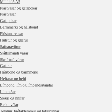
Milliblöð A5
Plastvasar og gatapokar
Plastvasar
Gatapokar
Barmmerki og hálsbönd
Plöstunarvasar
Hulstur og glærur
Safnaravörur
Sjálflímandi vasar
Skrifstofuvörur
Gatarar
Hálsbönd og barmmerki
Heftarar og hefti
Límbönd, lím og límbandsstandar
Límmiðar
Skæri og hnífar
Reiknivélar
Teygjur, bréfaklemmur og töflupinnar