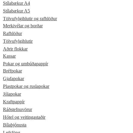
Stílabækur A4
Stílabækur A5
Tölvufylgihlutir og rafhlöður
Merkivélar og borðar
Rafhlöður
Tölvufylgihlutir
Aðrir flokkar
Kassar
Pokar og umbúðapappír
Bréfpokar
Gjafapokar
Plastpokar og ruslapokar
Jólapokar
Kraftpappír
Ráðstefnuvörur
Hótel og veitingastaðir
Bílaþjónusta
Leikföng