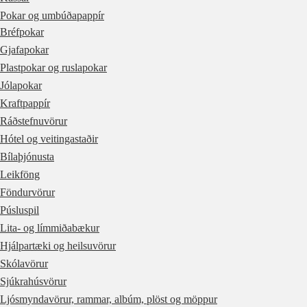
Pokar og umbúðapappír
Bréfpokar
Gjafapokar
Plastpokar og ruslapokar
Jólapokar
Kraftpappír
Ráðstefnuvörur
Hótel og veitingastaðir
Bílaþjónusta
Leikföng
Föndurvörur
Púsluspil
Lita- og límmiðabækur
Hjálpartæki og heilsuvörur
Skólavörur
Sjúkrahúsvörur
Ljósmyndavörur, rammar, albúm, plöst og möppur