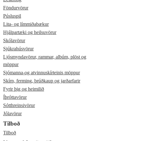
Föndurvörur
Púsluspil
Lita- og límmiðabækur
Hjálpartæki og heilsuvörur
Skólavörur
Sjúkrahúsvörur
Ljósmyndavörur, rammar, albúm, plöst og
möppur
Sjómanna-og atvinnuskírteinis möppur
Skírn, ferming, brúðkaup og jarðarfarir
Fyrir þig og heimilið
Íþróttavörur
Sótthreinsivörur
Jólavörur
Tilboð
Tilboð