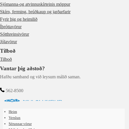
Sjómanna-og atvinnuskírteinis möppur
Skírn, ferming, brúðkaup og jarðarfarir
Fyrir þig og heimilið
Íþróttavörur
Sótthreinsivörur
Jólavörur
Tilboð
Tilboð
Vantar þig aðstoð?
Hafðu samband og við leysum málið saman.
562-8500
Heim
Verslun
Sérunnar vörur