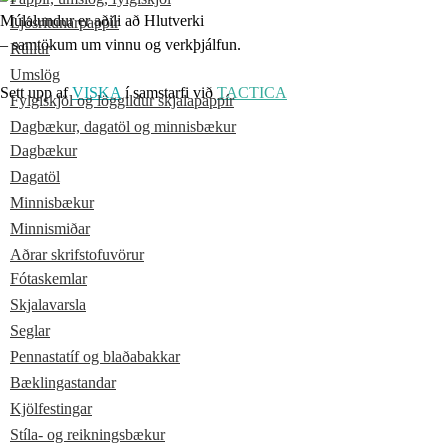
Múlalundur er aðili að Hlutverki
Ljósritunarpappír
– samtökum um vinnu og verkþjálfun.
Rúllur
Umslög
Sett upp af
VISKA
í samstarfi við
TACTICA
Fylgiskjöl og löggildur skjalapappír
Dagbækur, dagatöl og minnisbækur
Dagbækur
Dagatöl
Minnisbækur
Minnismiðar
Aðrar skrifstofuvörur
Fótaskemlar
Skjalavarsla
Seglar
Pennastatíf og blaðabakkar
Bæklingastandar
Kjölfestingar
Stíla- og reikningsbækur