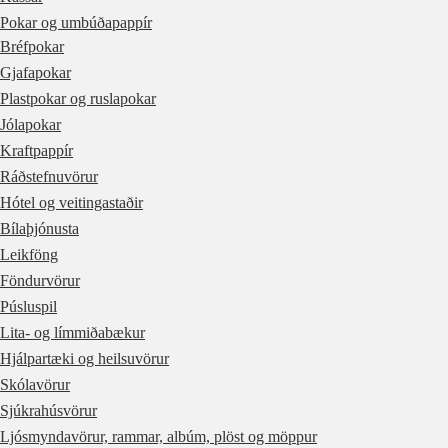
Pokar og umbúðapappír
Bréfpokar
Gjafapokar
Plastpokar og ruslapokar
Jólapokar
Kraftpappír
Ráðstefnuvörur
Hótel og veitingastaðir
Bílaþjónusta
Leikföng
Föndurvörur
Púsluspil
Lita- og límmiðabækur
Hjálpartæki og heilsuvörur
Skólavörur
Sjúkrahúsvörur
Ljósmyndavörur, rammar, albúm, plöst og möppur