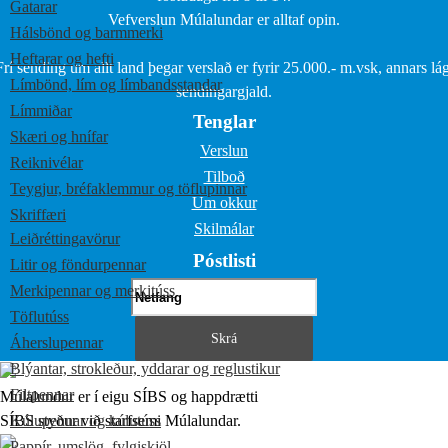
Gatarar
Vefverslun Múlalundar er alltaf opin.
Hálsbönd og barmmerki
Heftarar og hefti
Frí sending um allt land þegar verslað er fyrir 25.000.- m.vsk, annars lág
Límbönd, lím og límbandsstandar
sendingargjald.
Límmiðar
Tenglar
Skæri og hnífar
Verslun
Reiknivélar
Tilboð
Teygjur, bréfaklemmur og töflupinnar
Um okkur
Skriffæri
Skilmálar
Leiðréttingavörur
Póstlisti
Litir og föndurpennar
Merkipennar og merkitúss
Töflutúss
Áherslupennar
Blýantar, strokleður, yddarar og reglustikur
Filtpennar
Múlalundur er í eigu SÍBS og happdrætti
SÍBS styður við starfsemi Múlalundar.
Kúlupennar og kúlutúss
Pappír, umslög, fylgiskjöl