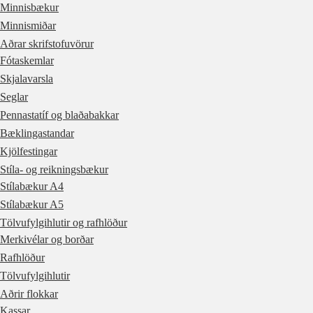
Minnisbækur
Minnismiðar
Aðrar skrifstofuvörur
Fótaskemlar
Skjalavarsla
Seglar
Pennastatíf og blaðabakkar
Bæklingastandar
Kjölfestingar
Stíla- og reikningsbækur
Stílabækur A4
Stílabækur A5
Tölvufylgihlutir og rafhlöður
Merkivélar og borðar
Rafhlöður
Tölvufylgihlutir
Aðrir flokkar
Kassar