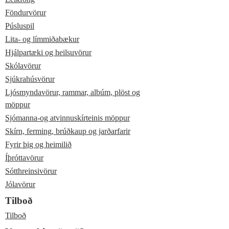
Föndurvörur
Púsluspil
Lita- og límmiðabækur
Hjálpartæki og heilsuvörur
Skólavörur
Sjúkrahúsvörur
Ljósmyndavörur, rammar, albúm, plöst og
möppur
Sjómanna-og atvinnuskírteinis möppur
Skírn, ferming, brúðkaup og jarðarfarir
Fyrir þig og heimilið
Íþróttavörur
Sótthreinsivörur
Jólavörur
Tilboð
Tilboð