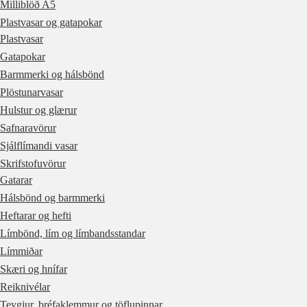
Milliblöð A5
Plastvasar og gatapokar
Plastvasar
Gatapokar
Barmmerki og hálsbönd
Plöstunarvasar
Hulstur og glærur
Safnaravörur
Sjálflímandi vasar
Skrifstofuvörur
Gatarar
Hálsbönd og barmmerki
Heftarar og hefti
Límbönd, lím og límbandsstandar
Límmiðar
Skæri og hnífar
Reiknivélar
Teygjur, bréfaklemmur og töflupinnar