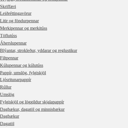
Skriffæri
Leiðréttingavörur
Litir og föndurpennar
Merkipennar og merkitúss
Töflutúss
Áherslupennar
Blýantar, strokleður, yddarar og reglustikur
Filtpennar
Kúlupennar og kúlutúss
Pappír, umslög, fylgiskjöl
Ljósritunarpappír
Rúllur
Umslög
Fylgiskjöl og löggildur skjalapappír
Dagbækur, dagatöl og minnisbækur
Dagbækur
Dagatöl