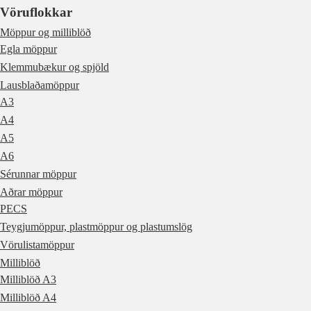
Vöruflokkar
Möppur og milliblöð
Egla möppur
Klemmubækur og spjöld
Lausblaðamöppur
A3
A4
A5
A6
Sérunnar möppur
Aðrar möppur
PECS
Teygjumöppur, plastmöppur og plastumslög
Vörulistamöppur
Milliblöð
Milliblöð A3
Milliblöð A4