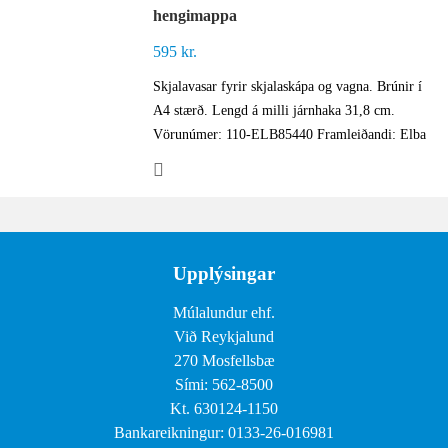
hengimappa
595
kr.
Skjalavasar fyrir skjalaskápa og vagna. Brúnir í
A4 stærð. Lengd á milli járnhaka 31,8 cm.
Vörunúmer: 110-ELB85440 Framleiðandi: Elba
Upplýsingar
Múlalundur ehf.
Við Reykjalund
270 Mosfellsbæ
Sími: 562-8500
Kt. 630124-1150
Bankareikningur: 0133-26-016981