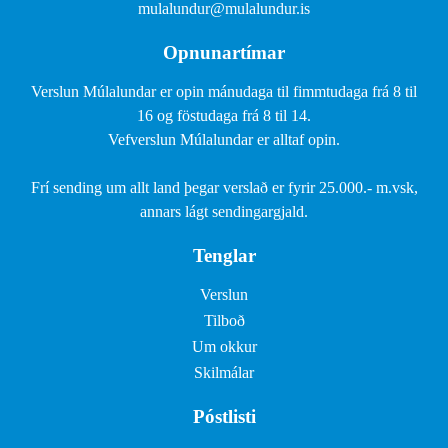
mulalundur@mulalundur.is
Opnunartímar
Verslun Múlalundar er opin mánudaga til fimmtudaga frá 8 til
16 og föstudaga frá 8 til 14.
Vefverslun Múlalundar er alltaf opin.
Frí sending um allt land þegar verslað er fyrir 25.000.- m.vsk,
annars lágt sendingargjald.
Tenglar
Verslun
Tilboð
Um okkur
Skilmálar
Póstlisti