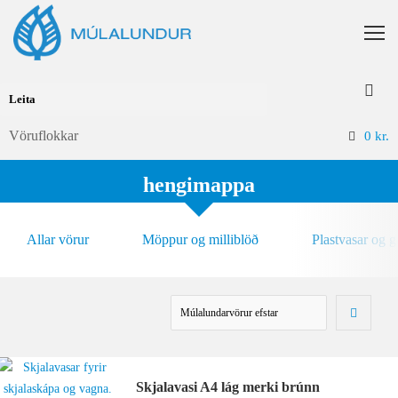
Vöruflokkar
0
kr.
hengimappa
Allar vörur
Möppur og milliblöð
Plastvasar og 
Skjalavasi A4 lág merki brúnn