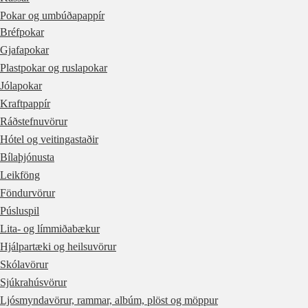
Pokar og umbúðapappír
Bréfpokar
Gjafapokar
Plastpokar og ruslapokar
Jólapokar
Kraftpappír
Ráðstefnuvörur
Hótel og veitingastaðir
Bílaþjónusta
Leikföng
Föndurvörur
Púsluspil
Lita- og límmiðabækur
Hjálpartæki og heilsuvörur
Skólavörur
Sjúkrahúsvörur
Ljósmyndavörur, rammar, albúm, plöst og möppur