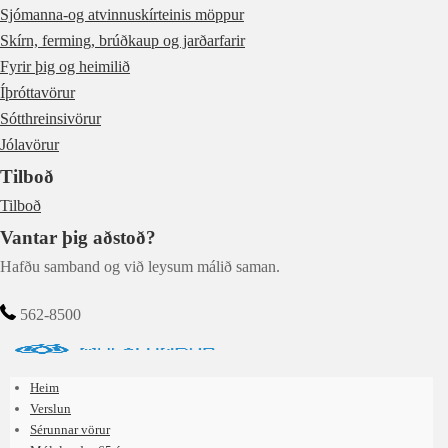
Sjómanna-og atvinnuskírteinis möppur
Skírn, ferming, brúðkaup og jarðarfarir
Fyrir þig og heimilið
Íþróttavörur
Sótthreinsivörur
Jólavörur
Tilboð
Tilboð
Vantar þig aðstoð?
Hafðu samband og við leysum málið saman.
562-8500
Heim
Verslun
Sérunnar vörur