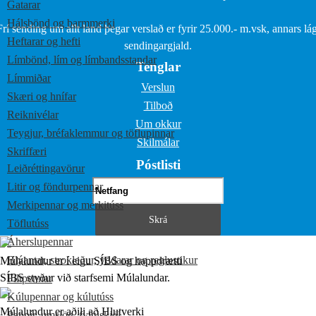
Gatarar
Hálsbönd og barmmerki
Frí sending um allt land þegar verslað er fyrir 25.000.- m.vsk, annars lág
Heftarar og hefti
sendingargjald.
Límbönd, lím og límbandsstandar
Tenglar
Límmiðar
Verslun
Skæri og hnífar
Tilboð
Reiknivélar
Um okkur
Teygjur, bréfaklemmur og töflupinnar
Skilmálar
Skriffæri
Póstlisti
Leiðréttingavörur
Litir og föndurpennar
Merkipennar og merkitúss
Töflutúss
Áherslupennar
Blýantar, strokleður, yddarar og reglustikur
Múlalundur er í eigu SÍBS og happdrætti
SÍBS styður við starfsemi Múlalundar.
Filtpennar
Kúlupennar og kúlutúss
Múlalundur er aðili að Hlutverki
Pappír, umslög, fylgiskjöl