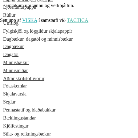
– samtökum um vinnu og verkþjálfun.
Ljósritunarpappír
Rúllur
Sett upp af
VISKA
í samstarfi við
TACTICA
Umslög
Fylgiskjöl og löggildur skjalapappír
Dagbækur, dagatöl og minnisbækur
Dagbækur
Dagatöl
Minnisbækur
Minnismiðar
Aðrar skrifstofuvörur
Fótaskemlar
Skjalavarsla
Seglar
Pennastatíf og blaðabakkar
Bæklingastandar
Kjölfestingar
Stíla- og reikningsbækur