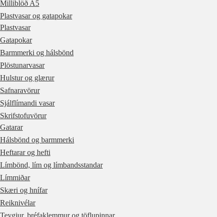
Milliblöð A5
Plastvasar og gatapokar
Plastvasar
Gatapokar
Barmmerki og hálsbönd
Plöstunarvasar
Hulstur og glærur
Safnaravörur
Sjálflímandi vasar
Skrifstofuvörur
Gatarar
Hálsbönd og barmmerki
Heftarar og hefti
Límbönd, lím og límbandsstandar
Límmiðar
Skæri og hnífar
Reiknivélar
Teygjur, bréfaklemmur og töflupinnar