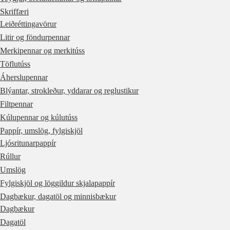
Skriffæri
Leiðréttingavörur
Litir og föndurpennar
Merkipennar og merkitúss
Töflutúss
Áherslupennar
Blýantar, strokleður, yddarar og reglustikur
Filtpennar
Kúlupennar og kúlutúss
Pappír, umslög, fylgiskjöl
Ljósritunarpappír
Rúllur
Umslög
Fylgiskjöl og löggildur skjalapappír
Dagbækur, dagatöl og minnisbækur
Dagbækur
Dagatöl