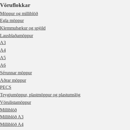
Vöruflokkar
Möppur og milliblöð
Egla möppur
Klemmubækur og spjöld
Lausblaðamöppur
A3
A4
A5
A6
Sérunnar möppur
Aðrar möppur
PECS
Teygjumöppur, plastmöppur og plastumslög
Vörulistamöppur
Milliblöð
Milliblöð A3
Milliblöð A4