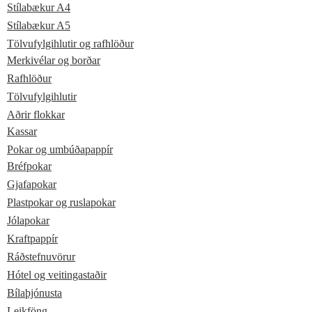
Stílabækur A4
Stílabækur A5
Tölvufylgihlutir og rafhlöður
Merkivélar og borðar
Rafhlöður
Tölvufylgihlutir
Aðrir flokkar
Kassar
Pokar og umbúðapappír
Bréfpokar
Gjafapokar
Plastpokar og ruslapokar
Jólapokar
Kraftpappír
Ráðstefnuvörur
Hótel og veitingastaðir
Bílaþjónusta
Leikföng