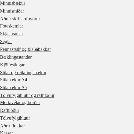
Minnisbækur
Minnismiðar
Aðrar skrifstofuvörur
Fótaskemlar
Skjalavarsla
Seglar
Pennastatíf og blaðabakkar
Bæklingastandar
Kjölfestingar
Stíla- og reikningsbækur
Stílabækur A4
Stílabækur A5
Tölvufylgihlutir og rafhlöður
Merkivélar og borðar
Rafhlöður
Tölvufylgihlutir
Aðrir flokkar
Kassar