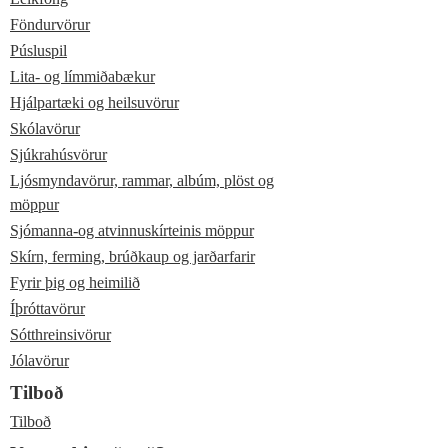
Föndurvörur
Púsluspil
Lita- og límmiðabækur
Hjálpartæki og heilsuvörur
Skólavörur
Sjúkrahúsvörur
Ljósmyndavörur, rammar, albúm, plöst og
möppur
Sjómanna-og atvinnuskírteinis möppur
Skírn, ferming, brúðkaup og jarðarfarir
Fyrir þig og heimilið
Íþróttavörur
Sótthreinsivörur
Jólavörur
Tilboð
Tilboð