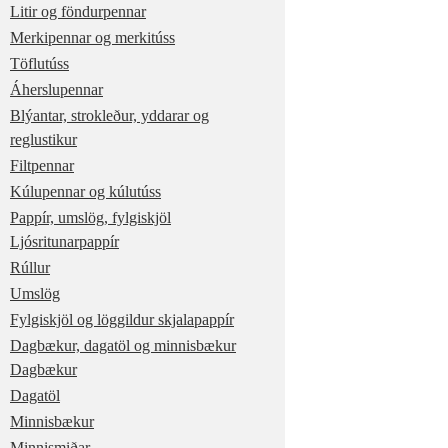
Litir og föndurpennar
Merkipennar og merkitúss
Töflutúss
Áherslupennar
Blýantar, strokleður, yddarar og
reglustikur
Filtpennar
Kúlupennar og kúlutúss
Pappír, umslög, fylgiskjöl
Ljósritunarpappír
Rúllur
Umslög
Fylgiskjöl og löggildur skjalapappír
Dagbækur, dagatöl og minnisbækur
Dagbækur
Dagatöl
Minnisbækur
Minnismiðar