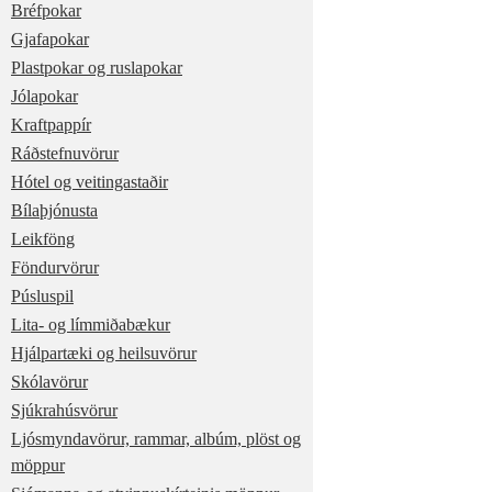
Bréfpokar
Gjafapokar
Plastpokar og ruslapokar
Jólapokar
Kraftpappír
Ráðstefnuvörur
Hótel og veitingastaðir
Bílaþjónusta
Leikföng
Föndurvörur
Púsluspil
Lita- og límmiðabækur
Hjálpartæki og heilsuvörur
Skólavörur
Sjúkrahúsvörur
Ljósmyndavörur, rammar, albúm, plöst og
möppur