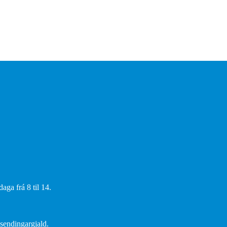
aga frá 8 til 14.
 sendingargjald.