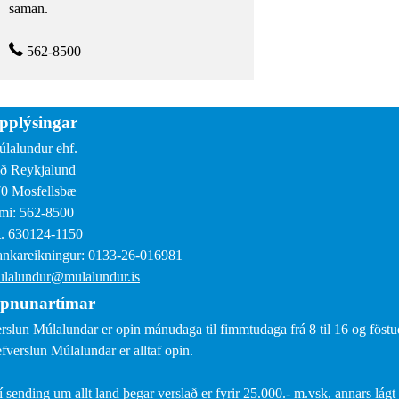
saman.
562-8500
pplýsingar
lalundur ehf.
ð Reykjalund
0 Mosfellsbæ
mi: 562-8500
. 630124-1150
nkareikningur: 0133-26-016981
lalundur@mulalundur.is
pnunartímar
rslun Múlalundar er opin mánudaga til fimmtudaga frá 8 til 16 og föstud
fverslun Múlalundar er alltaf opin.
í sending um allt land þegar verslað er fyrir 25.000.- m.vsk, annars lágt