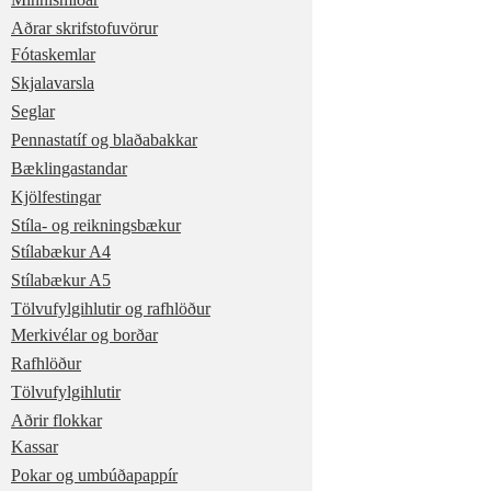
Aðrar skrifstofuvörur
Fótaskemlar
Skjalavarsla
Seglar
Pennastatíf og blaðabakkar
Bæklingastandar
Kjölfestingar
Stíla- og reikningsbækur
Stílabækur A4
Stílabækur A5
Tölvufylgihlutir og rafhlöður
Merkivélar og borðar
Rafhlöður
Tölvufylgihlutir
Aðrir flokkar
Kassar
Pokar og umbúðapappír