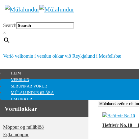
Search
×
Verið velkomin í verslun okkar við Reykjalund í Mosfellsbæ
HEIM
VERSLUN
SÉRUNNAR VÖRUR
MÚLALUNDUR 65 ÁRA
UM OKKUR
HAFA SAMBAND
Vöruflokkar
MITT SVÆÐI
Mitt svæði
Heftivír No.10 – 
Möppur og milliblöð
0
kr.
Egla möppur