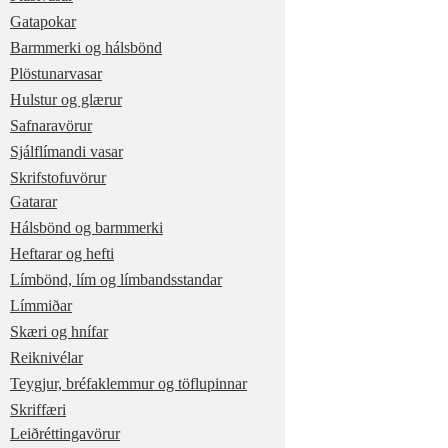
Gatapokar
Barmmerki og hálsbönd
Plöstunarvasar
Hulstur og glærur
Safnaravörur
Sjálflímandi vasar
Skrifstofuvörur
Gatarar
Hálsbönd og barmmerki
Heftarar og hefti
Límbönd, lím og límbandsstandar
Límmiðar
Skæri og hnífar
Reiknivélar
Teygjur, bréfaklemmur og töflupinnar
Skriffæri
Leiðréttingavörur