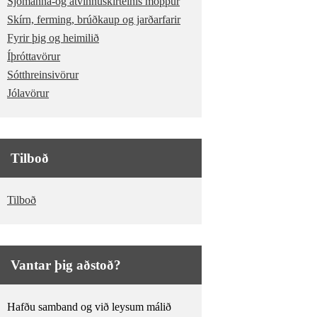
Sjómanna-og atvinnuskírteinis möppur
Skírn, ferming, brúðkaup og jarðarfarir
Fyrir þig og heimilið
Íþróttavörur
Sótthreinsivörur
Jólavörur
Tilboð
Tilboð
Vantar þig aðstoð?
Hafðu samband og við leysum málið