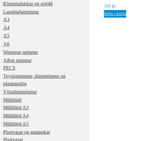
Klemmubækur og spjöld
319
kr.
Lausblaðamöppur
Setja í körfu
A3
A4
A5
A6
Sérunnar möppur
Aðrar möppur
PECS
Teygjumöppur, plastmöppur og
plastumslög
Vörulistamöppur
Milliblöð
Milliblöð A3
Milliblöð A4
Milliblöð A5
Plastvasar og gatapokar
Plastvasar