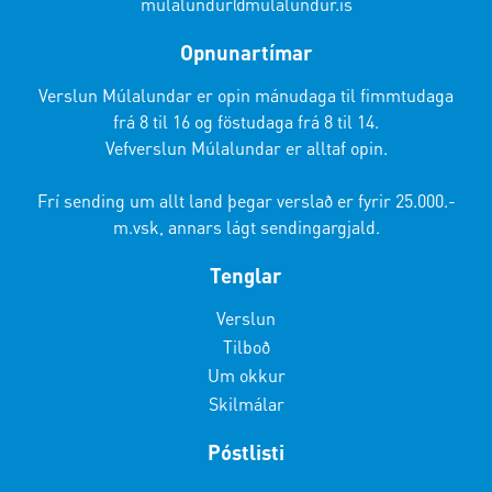
mulalundur@mulalundur.is
Opnunartímar
Verslun Múlalundar er opin mánudaga til fimmtudaga
frá 8 til 16 og föstudaga frá 8 til 14.
Vefverslun Múlalundar er alltaf opin.
Frí sending um allt land þegar verslað er fyrir 25.000.-
m.vsk, annars lágt sendingargjald.
Tenglar
Verslun
Tilboð
Um okkur
Skilmálar
Póstlisti