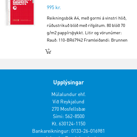
995
kr.
Reikningsbók A4, með gormi á vinstri hlið,
rúðustrikuð blöð með rifgötum. 80 blöð 70
g/m2 pappírsþykkt. Litir og vörunúmer:
Rauð: 110-BR67942 Framleiðandi: Brunnen
Upplýsingar
Múlalundur ehf.
Við Reykjalund
270 Mosfellsbæ
Sími: 562-8500
Kt. 630124-1150
Bankareikningur: 0133-26-016981