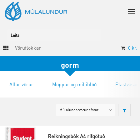
Vöruflokkar
0
kr.
gorm
Allar vörur
Möppur og milliblöð
Plastvasar
Reikningsbók A4 rifgötuð