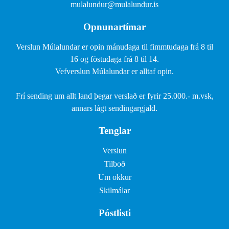
mulalundur@mulalundur.is
Opnunartímar
Verslun Múlalundar er opin mánudaga til fimmtudaga frá 8 til
16 og föstudaga frá 8 til 14.
Vefverslun Múlalundar er alltaf opin.
Frí sending um allt land þegar verslað er fyrir 25.000.- m.vsk,
annars lágt sendingargjald.
Tenglar
Verslun
Tilboð
Um okkur
Skilmálar
Póstlisti