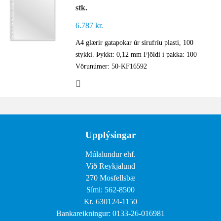
stk.
6.787
kr.
A4 glærir gatapokar úr sírufríu plasti, 100
stykki. Þykkt: 0,12 mm Fjöldi í pakka: 100
Vörunúmer: 50-KF16592
Upplýsingar
Múlalundur ehf.
Við Reykjalund
270 Mosfellsbæ
Sími: 562-8500
Kt. 630124-1150
Bankareikningur: 0133-26-016981