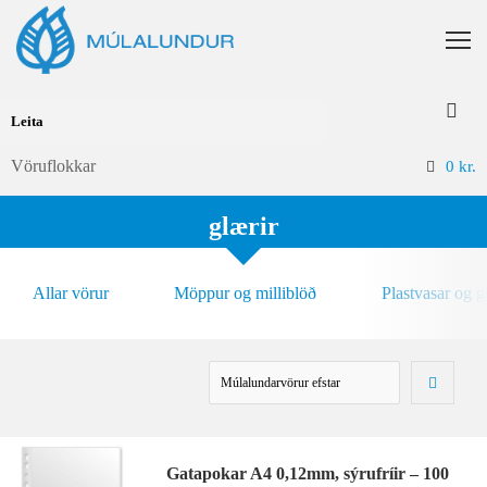
Vöruflokkar
0
kr.
glærir
Allar vörur
Möppur og milliblöð
Plastvasar og 
Gatapokar A4 0,12mm, sýrufríir – 100