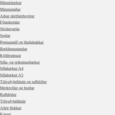
Minnisbækur
Minnismiðar
Aðrar skrifstofuvörur
Fótaskemlar
Skjalavarsla
Seglar
Pennastatíf og blaðabakkar
Bæklingastandar
Kjölfestingar
Stíla- og reikningsbækur
Stílabækur A4
Stílabækur A5
Tölvufylgihlutir og rafhlöður
Merkivélar og borðar
Rafhlöður
Tölvufylgihlutir
Aðrir flokkar
Kassar