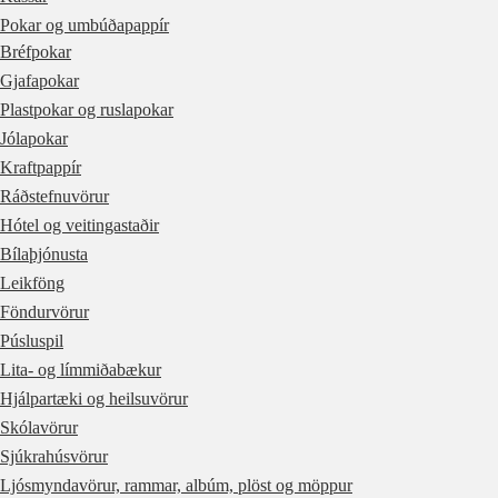
Pokar og umbúðapappír
Bréfpokar
Gjafapokar
Plastpokar og ruslapokar
Jólapokar
Kraftpappír
Ráðstefnuvörur
Hótel og veitingastaðir
Bílaþjónusta
Leikföng
Föndurvörur
Púsluspil
Lita- og límmiðabækur
Hjálpartæki og heilsuvörur
Skólavörur
Sjúkrahúsvörur
Ljósmyndavörur, rammar, albúm, plöst og möppur