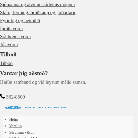
Sjómanna-og atvinnuskírteinis möppur
Skírn, ferming, brúðkaup og jarðarfarir
Fyrir þig og heimilið
Íþróttavörur
Sótthreinsivörur
Jólavörur
Tilboð
Tilboð
Vantar þig aðstoð?
Hafðu samband og við leysum málið saman.
562-8500
Heim
Verslun
Sérunnar vörur