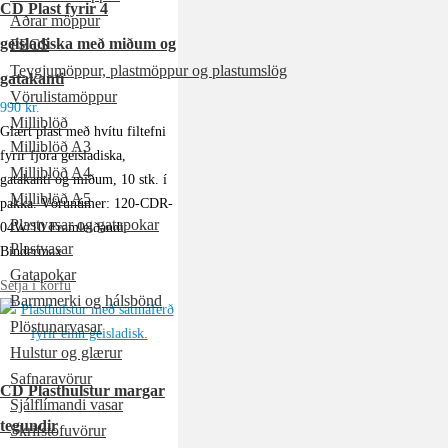
CD Plast fyrir 4
Aðrar möppur
geisladiska með miðum og
PECS
Teygjumöppur, plastmöppur og plastumslög
gatakanti
Vörulistamöppur
990
kr.
Milliblöð
Glært plast með hvítu filtefni
Milliblöð A3
fyrir fjóra geisladiska,
Milliblöð A4
gatakanti og miðum, 10 stk. í
Milliblöð A5
pakka. Vörunúmer: 120-CDR-
Plastvasar og gatapokar
04W/10 Framleiðandi:
Plastvasar
Bindermax
Gatapokar
Setja í körfu
Barmmerki og hálsbönd
Plöstunarvasar
Hulstur og glærur
Safnaravörur
CD Plasthulstur margar
Sjálflímandi vasar
tegundir
Skrifstofuvörur