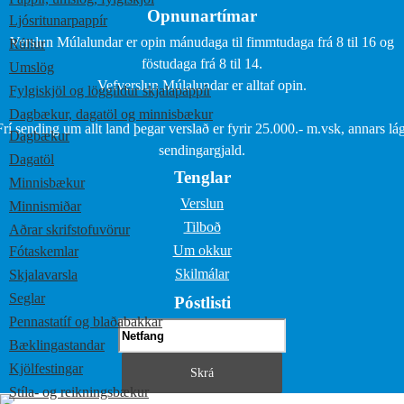
Opnunartímar
Ljósritunarpappír
Verslun Múlalundar er opin mánudaga til fimmtudaga frá 8 til 16 og
Rúllur
föstudaga frá 8 til 14.
Umslög
Vefverslun Múlalundar er alltaf opin.
Fylgiskjöl og löggildur skjalapappír
Dagbækur, dagatöl og minnisbækur
Frí sending um allt land þegar verslað er fyrir 25.000.- m.vsk, annars lág
Dagbækur
sendingargjald.
Dagatöl
Tenglar
Minnisbækur
Verslun
Minnismiðar
Tilboð
Aðrar skrifstofuvörur
Um okkur
Fótaskemlar
Skilmálar
Skjalavarsla
Seglar
Póstlisti
Pennastatíf og blaðabakkar
Bæklingastandar
Kjölfestingar
Stíla- og reikningsbækur