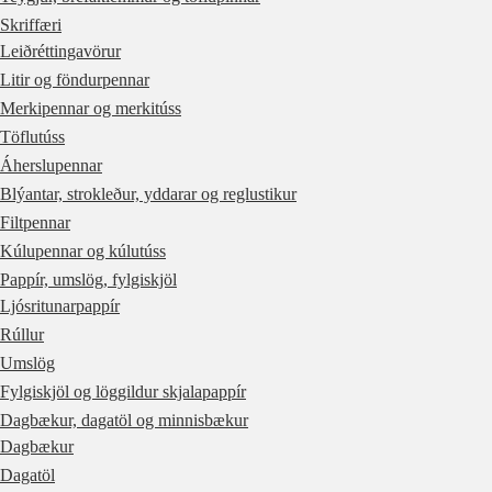
Skriffæri
Leiðréttingavörur
Litir og föndurpennar
Merkipennar og merkitúss
Töflutúss
Áherslupennar
Blýantar, strokleður, yddarar og reglustikur
Filtpennar
Kúlupennar og kúlutúss
Pappír, umslög, fylgiskjöl
Ljósritunarpappír
Rúllur
Umslög
Fylgiskjöl og löggildur skjalapappír
Dagbækur, dagatöl og minnisbækur
Dagbækur
Dagatöl