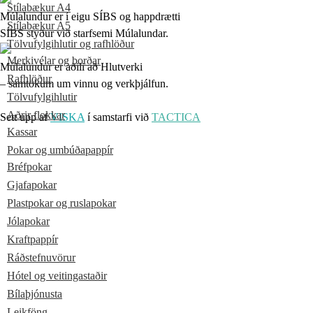
Stílabækur A4
Múlalundur er í eigu SÍBS og happdrætti
Stílabækur A5
SÍBS styður við starfsemi Múlalundar.
Tölvufylgihlutir og rafhlöður
Merkivélar og borðar
Múlalundur er aðili að Hlutverki
Rafhlöður
– samtökum um vinnu og verkþjálfun.
Tölvufylgihlutir
Aðrir flokkar
Sett upp af
VISKA
í samstarfi við
TACTICA
Kassar
Pokar og umbúðapappír
Bréfpokar
Gjafapokar
Plastpokar og ruslapokar
Jólapokar
Kraftpappír
Ráðstefnuvörur
Hótel og veitingastaðir
Bílaþjónusta
Leikföng