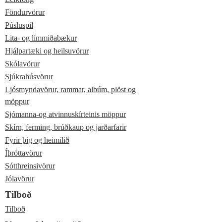
Föndurvörur
Púsluspil
Lita- og límmiðabækur
Hjálpartæki og heilsuvörur
Skólavörur
Sjúkrahúsvörur
Ljósmyndavörur, rammar, albúm, plöst og
möppur
Sjómanna-og atvinnuskírteinis möppur
Skírn, ferming, brúðkaup og jarðarfarir
Fyrir þig og heimilið
Íþróttavörur
Sótthreinsivörur
Jólavörur
Tilboð
Tilboð