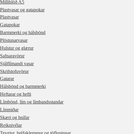
Milliblöð A5
Plastvasar og gatapokar
Plastvasar
Gatapokar
Barmmerki og hálsbönd
Plöstunarvasar
Hulstur og glærur
Safnaravörur
Sjálflímandi vasar
Skrifstofuvörur
Gatarar
Hálsbönd og barmmerki
Heftarar og hefti
Límbönd, lím og límbandsstandar
Límmiðar
Skæri og hnífar
Reiknivélar
Teygjur, bréfaklemmur og töflupinnar