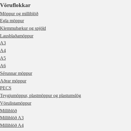
Vöruflokkar
Möppur og milliblöð
Egla möppur
Klemmubækur og spjöld
Lausblaðamöppur
A3
A4
A5
A6
Sérunnar möppur
Aðrar möppur
PECS
Teygjumöppur, plastmöppur og plastumslög
Vörulistamöppur
Milliblöð
Milliblöð A3
Milliblöð A4