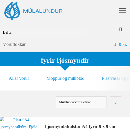
Vöruflokkar
0
kr.
fyrir ljósmyndir
Allar vörur
Möppur og milliblöð
Plastvasar og 
Ljósmyndahulstur A4 fyrir 9 x 9 cm