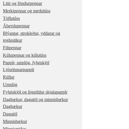
Litir og föndurpennar
Merkipennar og merkitúss
Töflutúss
Áherslupennar
Blýantar, strokleður, yddarar og
reglustikur
Filtpennar
Kúlupennar og kúlutúss
Pappír, umslög, fylgiskjöl
Ljósritunarpappír
Rúllur
Umslög
Fylgiskjöl og löggildur skjalapappír
Dagbækur, dagatöl og minnisbækur
Dagbækur
Dagatöl
Minnisbækur
Minnismiðar