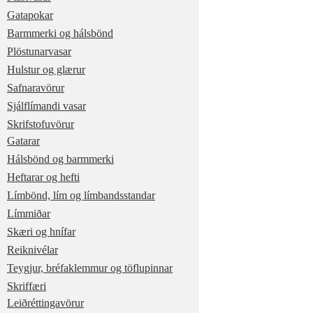
Gatapokar
Barmmerki og hálsbönd
Plöstunarvasar
Hulstur og glærur
Safnaravörur
Sjálflímandi vasar
Skrifstofuvörur
Gatarar
Hálsbönd og barmmerki
Heftarar og hefti
Límbönd, lím og límbandsstandar
Límmiðar
Skæri og hnífar
Reiknivélar
Teygjur, bréfaklemmur og töflupinnar
Skriffæri
Leiðréttingavörur