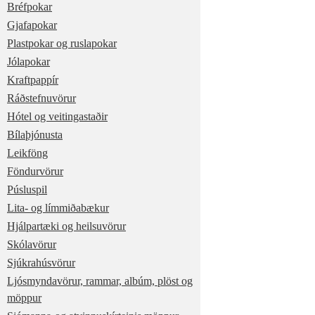
Bréfpokar
Gjafapokar
Plastpokar og ruslapokar
Jólapokar
Kraftpappír
Ráðstefnuvörur
Hótel og veitingastaðir
Bílaþjónusta
Leikföng
Föndurvörur
Púsluspil
Lita- og límmiðabækur
Hjálpartæki og heilsuvörur
Skólavörur
Sjúkrahúsvörur
Ljósmyndavörur, rammar, albúm, plöst og
möppur