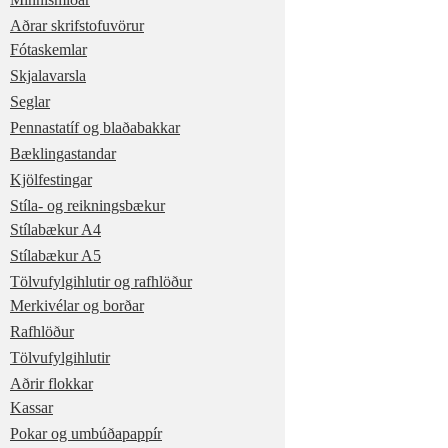
Aðrar skrifstofuvörur
Fótaskemlar
Skjalavarsla
Seglar
Pennastatíf og blaðabakkar
Bæklingastandar
Kjölfestingar
Stíla- og reikningsbækur
Stílabækur A4
Stílabækur A5
Tölvufylgihlutir og rafhlöður
Merkivélar og borðar
Rafhlöður
Tölvufylgihlutir
Aðrir flokkar
Kassar
Pokar og umbúðapappír