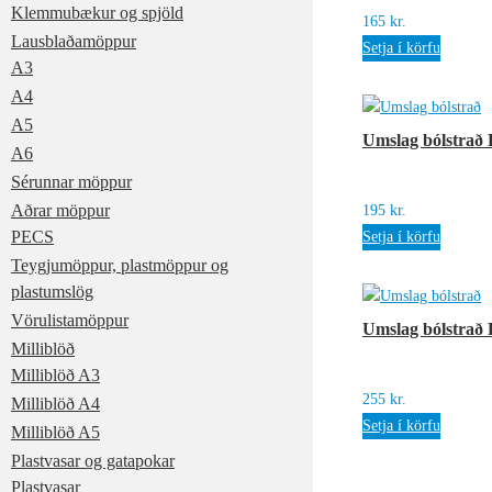
Klemmubækur og spjöld
165
kr.
Lausblaðamöppur
Setja í körfu
A3
A4
A5
Umslag bólstrað 
A6
Sérunnar möppur
Aðrar möppur
195
kr.
PECS
Setja í körfu
Teygjumöppur, plastmöppur og
plastumslög
Vörulistamöppur
Umslag bólstrað 
Milliblöð
Milliblöð A3
255
kr.
Milliblöð A4
Setja í körfu
Milliblöð A5
Plastvasar og gatapokar
Plastvasar