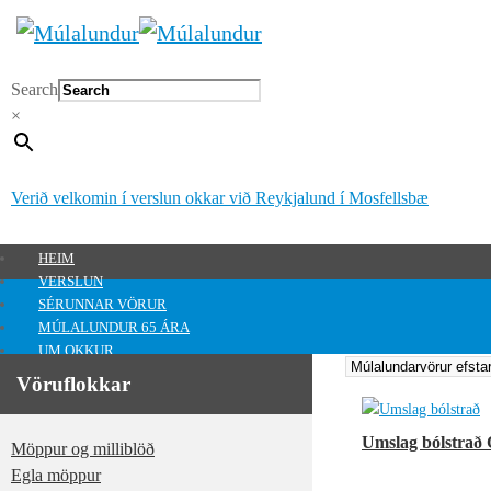
Search
×
Verið velkomin í verslun okkar við Reykjalund í Mosfellsbæ
HEIM
VERSLUN
SÉRUNNAR VÖRUR
MÚLALUNDUR 65 ÁRA
UM OKKUR
HAFA SAMBAND
Vöruflokkar
MITT SVÆÐI
Mitt svæði
Umslag bólstrað 
Möppur og milliblöð
0
kr.
Egla möppur