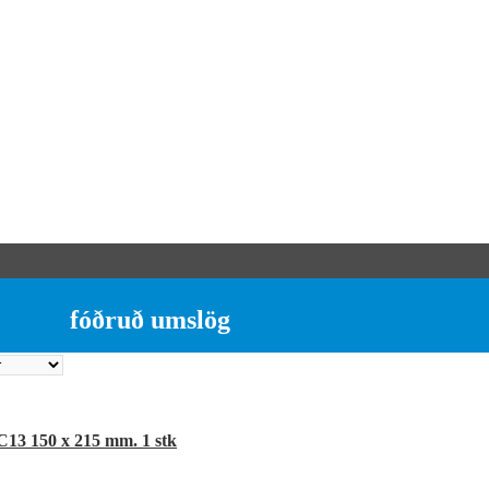
fóðruð umslög
C13 150 x 215 mm. 1 stk