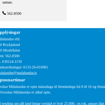
saman.
562-8500
pplýsingar
lalundur ehf.
ð Reykjalund
0 Mosfellsbæ
mi: 562-8500
. 630124-1150
nkareikningur: 0133-26-016981
lalundur@mulalundur.is
pnunartímar
rslun Múlalundar er opin mánudaga til fimmtudaga frá 8 til 16 og föstud
fverslun Múlalundar er alltaf opin.
í sending um allt land þegar verslað er fyrir 25.000.- m.vsk, annars lágt