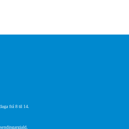
aga frá 8 til 14.
 sendingargjald.