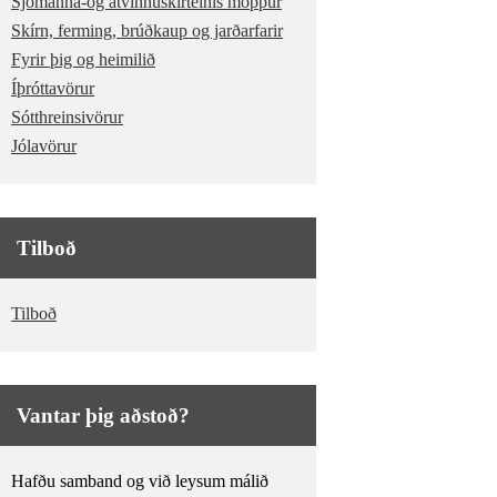
Sjómanna-og atvinnuskírteinis möppur
Skírn, ferming, brúðkaup og jarðarfarir
Fyrir þig og heimilið
Íþróttavörur
Sótthreinsivörur
Jólavörur
Tilboð
Tilboð
Vantar þig aðstoð?
Hafðu samband og við leysum málið