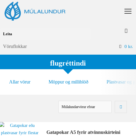
Vöruflokkar
0
kr.
flugréttindi
Allar vörur
Möppur og milliblöð
Plastvasar og 
Gatapokar A5 fyrir atvinnuskírteini