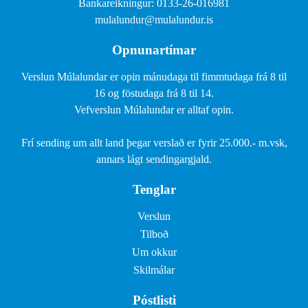
Bankareikningur: 0133-26-016981
mulalundur@mulalundur.is
Opnunartímar
Verslun Múlalundar er opin mánudaga til fimmtudaga frá 8 til
16 og föstudaga frá 8 til 14.
Vefverslun Múlalundar er alltaf opin.
Frí sending um allt land þegar verslað er fyrir 25.000.- m.vsk,
annars lágt sendingargjald.
Tenglar
Verslun
Tilboð
Um okkur
Skilmálar
Póstlisti