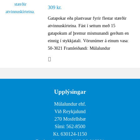
309
kr.
Gatapokar eða plastvasar fyrir flestar stærðir
atvinnuskírteina. Fást í settum með 15
gatapokum af þremur mismunandi gerðum en
einnig í stykkjatali. Vörunúmer á einum vasa:
50-3021 Framleiðandi: Múlalundur
Upplýsingar
Múlalundur ehf.
Við Reykjalund
270 Mosfellsbæ
Sími: 562-8500
Kt. 630124-1150