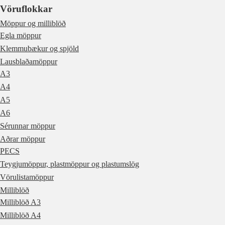
Vöruflokkar
Möppur og milliblöð
Egla möppur
Klemmubækur og spjöld
Lausblaðamöppur
A3
A4
A5
A6
Sérunnar möppur
Aðrar möppur
PECS
Teygjumöppur, plastmöppur og plastumslög
Vörulistamöppur
Milliblöð
Milliblöð A3
Milliblöð A4