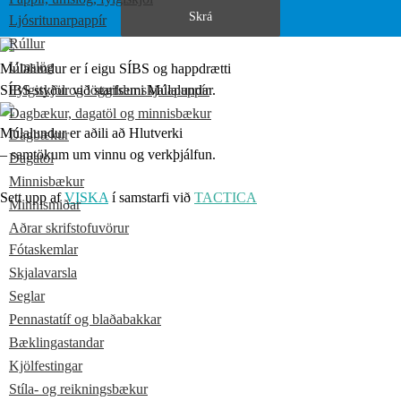
Ljósritunarpappír
Rúllur
Umslög
Múlalundur er í eigu SÍBS og happdrætti
SÍBS styður við starfsemi Múlalundar.
Fylgiskjöl og löggildur skjalapappír
Dagbækur, dagatöl og minnisbækur
Múlalundur er aðili að Hlutverki
Dagbækur
– samtökum um vinnu og verkþjálfun.
Dagatöl
Minnisbækur
Sett upp af
VISKA
í samstarfi við
TACTICA
Minnismiðar
Aðrar skrifstofuvörur
Fótaskemlar
Skjalavarsla
Seglar
Pennastatíf og blaðabakkar
Bæklingastandar
Kjölfestingar
Stíla- og reikningsbækur