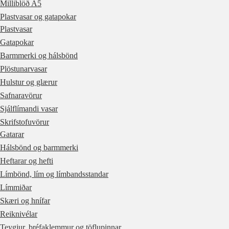
Milliblöð A5
Plastvasar og gatapokar
Plastvasar
Gatapokar
Barmmerki og hálsbönd
Plöstunarvasar
Hulstur og glærur
Safnaravörur
Sjálflímandi vasar
Skrifstofuvörur
Gatarar
Hálsbönd og barmmerki
Heftarar og hefti
Límbönd, lím og límbandsstandar
Límmiðar
Skæri og hnífar
Reiknivélar
Teygjur, bréfaklemmur og töflupinnar