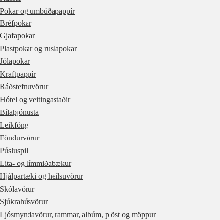
Pokar og umbúðapappír
Bréfpokar
Gjafapokar
Plastpokar og ruslapokar
Jólapokar
Kraftpappír
Ráðstefnuvörur
Hótel og veitingastaðir
Bílaþjónusta
Leikföng
Föndurvörur
Púsluspil
Lita- og límmiðabækur
Hjálpartæki og heilsuvörur
Skólavörur
Sjúkrahúsvörur
Ljósmyndavörur, rammar, albúm, plöst og möppur