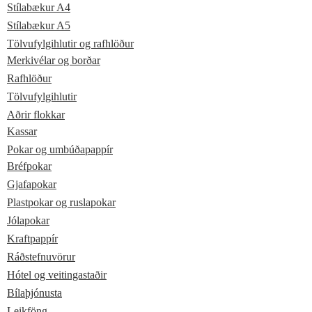
Stílabækur A4
Stílabækur A5
Tölvufylgihlutir og rafhlöður
Merkivélar og borðar
Rafhlöður
Tölvufylgihlutir
Aðrir flokkar
Kassar
Pokar og umbúðapappír
Bréfpokar
Gjafapokar
Plastpokar og ruslapokar
Jólapokar
Kraftpappír
Ráðstefnuvörur
Hótel og veitingastaðir
Bílaþjónusta
Leikföng