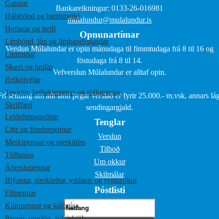
Gatarar
Bankareikningur: 0133-26-016981
Hálsbönd og barmmerki
mulalundur@mulalundur.is
Heftarar og hefti
Opnunartímar
Límbönd, lím og límbandsstandar
Verslun Múlalundar er opin mánudaga til fimmtudaga frá 8 til 16 og
Límmiðar
föstudaga frá 8 til 14.
Skæri og hnífar
Vefverslun Múlalundar er alltaf opin.
Reiknivélar
Teygjur, bréfaklemmur og töflupinnar
Frí sending um allt land þegar verslað er fyrir 25.000.- m.vsk, annars lág
Skriffæri
sendingargjald.
Leiðréttingavörur
Tenglar
Litir og föndurpennar
Verslun
Merkipennar og merkitúss
Tilboð
Töflutúss
Um okkur
Áherslupennar
Skilmálar
Blýantar, strokleður, yddarar og reglustikur
Póstlisti
Filtpennar
Kúlupennar og kúlutúss
Pappír, umslög, fylgiskjöl