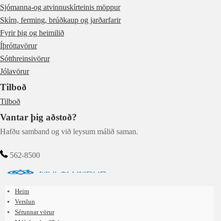
Sjómanna-og atvinnuskírteinis möppur
Skírn, ferming, brúðkaup og jarðarfarir
Fyrir þig og heimilið
Íþróttavörur
Sótthreinsivörur
Jólavörur
Tilboð
Tilboð
Vantar þig aðstoð?
Hafðu samband og við leysum málið saman.
562-8500
Heim
Verslun
Sérunnar vörur