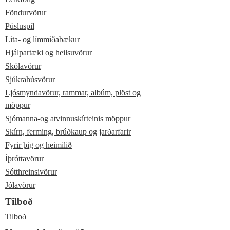
Föndurvörur
Púsluspil
Lita- og límmiðabækur
Hjálpartæki og heilsuvörur
Skólavörur
Sjúkrahúsvörur
Ljósmyndavörur, rammar, albúm, plöst og
möppur
Sjómanna-og atvinnuskírteinis möppur
Skírn, ferming, brúðkaup og jarðarfarir
Fyrir þig og heimilið
Íþróttavörur
Sótthreinsivörur
Jólavörur
Tilboð
Tilboð