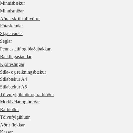
Minnisbækur
Minnismiðar
Aðrar skrifstofuvörur
Fótaskemlar
Skjalavarsla
Seglar
Pennastatíf og blaðabakkar
Bæklingastandar
Kjölfestingar
Stíla- og reikningsbækur
Stílabækur A4
Stílabækur A5
Tölvufylgihlutir og rafhlöður
Merkivélar og borðar
Rafhlöður
Tölvufylgihlutir
Aðrir flokkar
Kassar