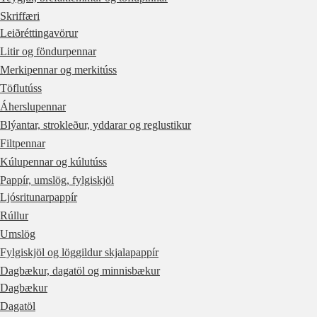
Skriffæri
Leiðréttingavörur
Litir og föndurpennar
Merkipennar og merkitúss
Töflutúss
Áherslupennar
Blýantar, strokleður, yddarar og reglustikur
Filtpennar
Kúlupennar og kúlutúss
Pappír, umslög, fylgiskjöl
Ljósritunarpappír
Rúllur
Umslög
Fylgiskjöl og löggildur skjalapappír
Dagbækur, dagatöl og minnisbækur
Dagbækur
Dagatöl