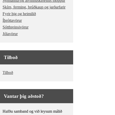
Sjómanna-og atvinnuskírteinis möppur
Skírn, ferming, brúðkaup og jarðarfarir
Fyrir þig og heimilið
Íþróttavörur
Sótthreinsivörur
Jólavörur
Tilboð
Tilboð
Vantar þig aðstoð?
Hafðu samband og við leysum málið