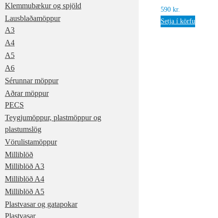
Klemmubækur og spjöld
590
kr.
Lausblaðamöppur
Setja í körfu
A3
A4
A5
A6
Sérunnar möppur
Aðrar möppur
PECS
Teygjumöppur, plastmöppur og
plastumslög
Vörulistamöppur
Milliblöð
Milliblöð A3
Milliblöð A4
Milliblöð A5
Plastvasar og gatapokar
Plastvasar