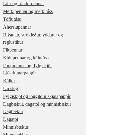
Litir og föndurpennar
Merkipennar og merkitúss
Töflutúss
Áherslupennar
Blýantar, strokleður, yddarar og
reglustikur
Filtpennar
Kúlupennar og kúlutúss
Pappír, umslög, fylgiskjöl
Ljósritunarpappír
Rúllur
Umslög
Fylgiskjöl og löggildur skjalapappír
Dagbækur, dagatöl og minnisbækur
Dagbækur
Dagatöl
Minnisbækur
Minnismiðar