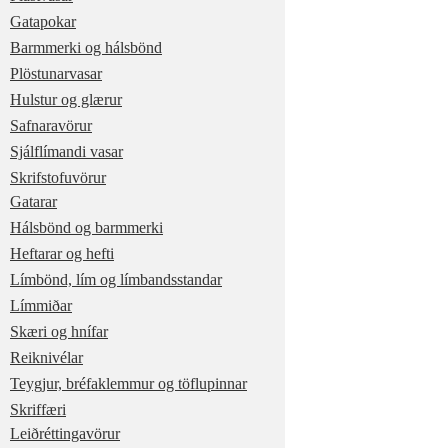
Gatapokar
Barmmerki og hálsbönd
Plöstunarvasar
Hulstur og glærur
Safnaravörur
Sjálflímandi vasar
Skrifstofuvörur
Gatarar
Hálsbönd og barmmerki
Heftarar og hefti
Límbönd, lím og límbandsstandar
Límmiðar
Skæri og hnífar
Reiknivélar
Teygjur, bréfaklemmur og töflupinnar
Skriffæri
Leiðréttingavörur