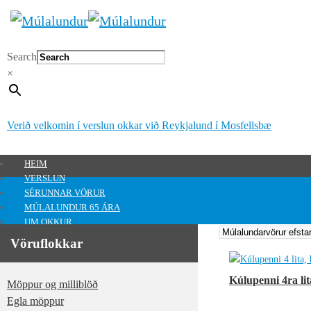
Search
×
Verið velkomin í verslun okkar við Reykjalund í Mosfellsbæ
HEIM
VERSLUN
SÉRUNNAR VÖRUR
MÚLALUNDUR 65 ÁRA
UM OKKUR
HAFA SAMBAND
Vöruflokkar
MITT SVÆÐI
Mitt svæði
Kúlupenni 4ra lit
Möppur og milliblöð
0
kr.
Egla möppur