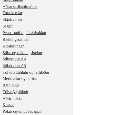
Aðrar skrifstofuvörur
Fótaskemlar
Skjalavarsla
Seglar
Pennastatíf og blaðabakkar
Bæklingastandar
Kjölfestingar
Stíla- og reikningsbækur
Stílabækur A4
Stílabækur A5
Tölvufylgihlutir og rafhlöður
Merkivélar og borðar
Rafhlöður
Tölvufylgihlutir
Aðrir flokkar
Kassar
Pokar og umbúðapappír