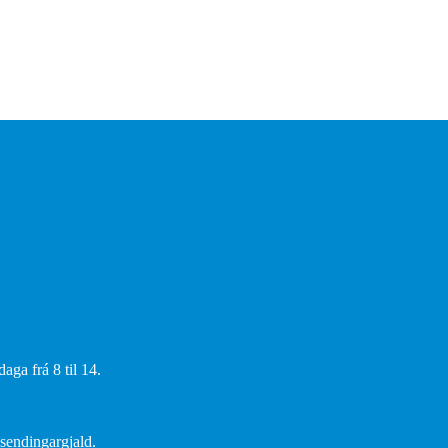
aga frá 8 til 14.
 sendingargjald.