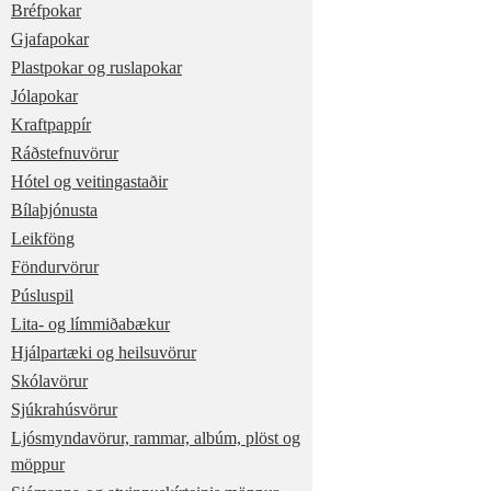
Bréfpokar
Gjafapokar
Plastpokar og ruslapokar
Jólapokar
Kraftpappír
Ráðstefnuvörur
Hótel og veitingastaðir
Bílaþjónusta
Leikföng
Föndurvörur
Púsluspil
Lita- og límmiðabækur
Hjálpartæki og heilsuvörur
Skólavörur
Sjúkrahúsvörur
Ljósmyndavörur, rammar, albúm, plöst og
möppur