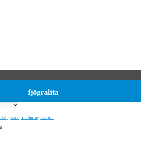
fjögralita
a