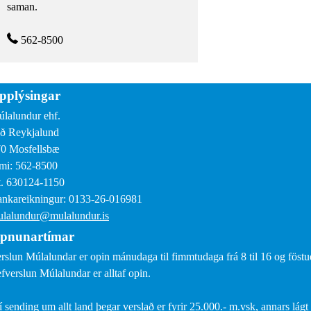
saman.
562-8500
pplýsingar
lalundur ehf.
ð Reykjalund
0 Mosfellsbæ
mi: 562-8500
. 630124-1150
nkareikningur: 0133-26-016981
lalundur@mulalundur.is
pnunartímar
rslun Múlalundar er opin mánudaga til fimmtudaga frá 8 til 16 og föstud
fverslun Múlalundar er alltaf opin.
í sending um allt land þegar verslað er fyrir 25.000.- m.vsk, annars lágt