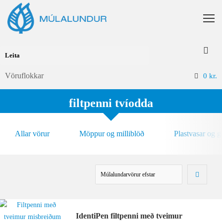
Vöruflokkar
0
kr.
filtpenni tvíodda
Allar vörur
Möppur og milliblöð
Plastvasar og 
IdentiPen filtpenni með tveimur