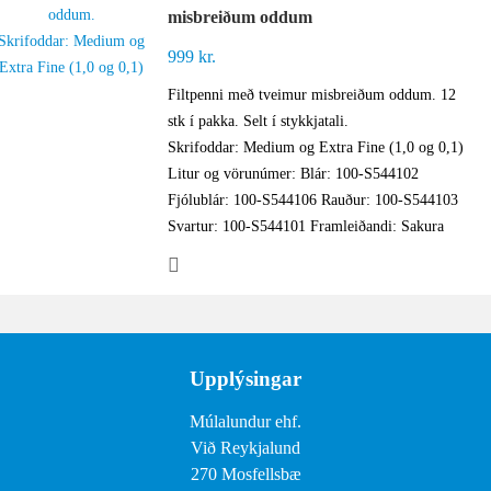
misbreiðum oddum
999
kr.
Filtpenni með tveimur misbreiðum oddum. 12
stk í pakka. Selt í stykkjatali.
Skrifoddar: Medium og Extra Fine (1,0 og 0,1)
Litur og vörunúmer: Blár: 100-S544102
Fjólublár: 100-S544106 Rauður: 100-S544103
Svartur: 100-S544101 Framleiðandi: Sakura
Upplýsingar
Múlalundur ehf.
Við Reykjalund
270 Mosfellsbæ