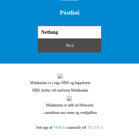
Póstlisti
Múlalundur er í eigu SÍBS og happdrætti
SÍBS styður við starfsemi Múlalundar.
Múlalundur er aðili að Hlutverki
– samtökum um vinnu og verkþjálfun.
Sett upp af
VISKA
í samstarfi við
TACTICA