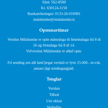
Sími: 562-8500
Kt. 630124-1150
Bankareikningur: 0133-26-016981
mulalundur@mulalundur.is
Opnunartímar
Verslun Múlalundar er opin mánudaga til fimmtudaga frá 8 til
16 og föstudaga frá 8 til 14.
Vefverslun Múlalundar er alltaf opin.
Frí sending um allt land þegar verslað er fyrir 25.000.- m.vsk,
annars lágt sendingargjald.
Tenglar
Verslun
Tilboð
Um okkur
Skilmálar