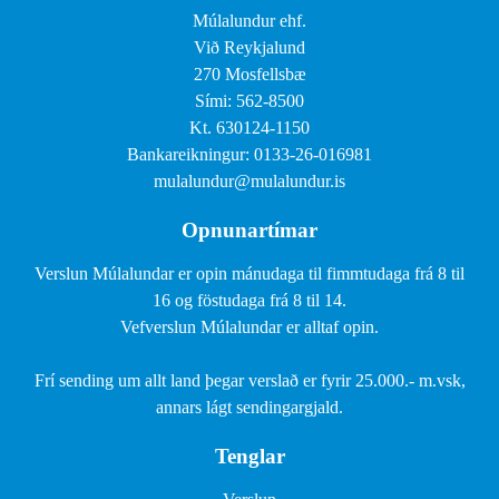
Múlalundur ehf.
Við Reykjalund
270 Mosfellsbæ
Sími: 562-8500
Kt. 630124-1150
Bankareikningur: 0133-26-016981
mulalundur@mulalundur.is
Opnunartímar
Verslun Múlalundar er opin mánudaga til fimmtudaga frá 8 til
16 og föstudaga frá 8 til 14.
Vefverslun Múlalundar er alltaf opin.
Frí sending um allt land þegar verslað er fyrir 25.000.- m.vsk,
annars lágt sendingargjald.
Tenglar