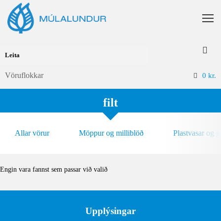
Vöruflokkar
0
kr.
filt
Allar vörur
Möppur og milliblöð
Plastvasar og 
Engin vara fannst sem passar við valið
Upplýsingar