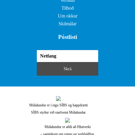
Verslun
Tilboð
Um okkur
Skilmálar
Póstlisti
Múlalundur er í eigu SÍBS og happdrætti
SÍBS styður við starfsemi Múlalundar.
Múlalundur er aðili að Hlutverki
– samtökum um vinnu og verkþjálfun.