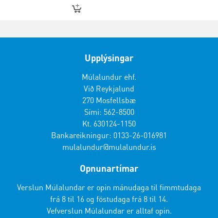
Upplýsingar
Múlalundur ehf.
Við Reykjalund
270 Mosfellsbæ
Sími: 562-8500
Kt. 630124-1150
Bankareikningur: 0133-26-016981
mulalundur@mulalundur.is
Opnunartímar
Verslun Múlalundar er opin mánudaga til fimmtudaga
frá 8 til 16 og föstudaga frá 8 til 14.
Vefverslun Múlalundar er alltaf opin.