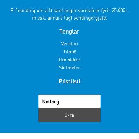
Frí sending um allt land þegar verslað er fyrir 25.000.-
m.vsk, annars lágt sendingargjald.
Tenglar
Verslun
Tilboð
Um okkur
Skilmálar
Póstlisti