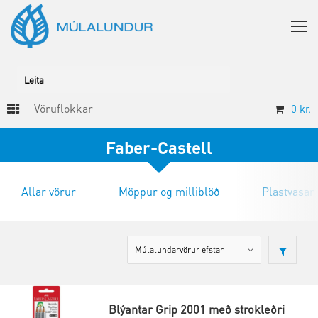
Vöruflokkar
0
kr.
Faber-Castell
Allar vörur
Möppur og milliblöð
Plastvasar
Blýantar Grip 2001 með strokleðri