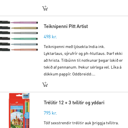
Teiknipenni Pitt Artist
498
kr.
Teiknipenni með ljósekta India ink.
Lyktarlaus, sýrufrír og ph-hlutlaus. Þarf ekki
að hrista. Tilbúinn til notkunar þegar lokið er
tekið af pennanum. Þekur sérlega vel. Líka á
dökkum pappír. Oddbreidd:…
Trélitir 12 + 3 tvílitir og yddari
795
kr.
Tólf sexstrendir trélitir auk þriggja tvílitra.