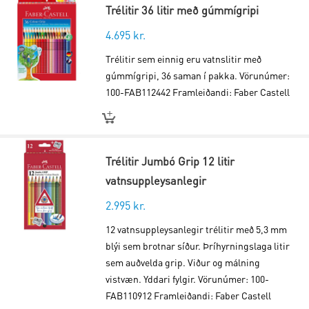
Trélitir 36 litir með gúmmígripi
4.695
kr.
Trélitir sem einnig eru vatnslitir með
gúmmígripi, 36 saman í pakka. Vörunúmer:
100-FAB112442 Framleiðandi: Faber Castell
Trélitir Jumbó Grip 12 litir
vatnsuppleysanlegir
2.995
kr.
12 vatnsuppleysanlegir trélitir með 5,3 mm
blýi sem brotnar síður. Þríhyrningslaga litir
sem auðvelda grip. Viður og málning
vistvæn. Yddari fylgir. Vörunúmer: 100-
FAB110912 Framleiðandi: Faber Castell