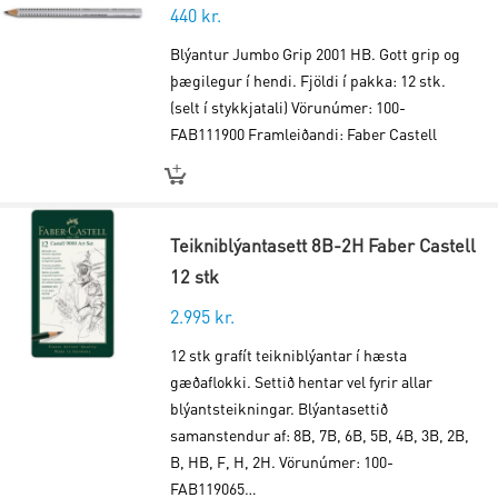
440
kr.
Blýantur Jumbo Grip 2001 HB. Gott grip og
þægilegur í hendi. Fjöldi í pakka: 12 stk.
(selt í stykkjatali) Vörunúmer: 100-
FAB111900 Framleiðandi: Faber Castell
Teikniblýantasett 8B-2H Faber Castell
12 stk
2.995
kr.
12 stk grafít teikniblýantar í hæsta
gæðaflokki. Settið hentar vel fyrir allar
blýantsteikningar. Blýantasettið
samanstendur af: 8B, 7B, 6B, 5B, 4B, 3B, 2B,
B, HB, F, H, 2H. Vörunúmer: 100-
FAB119065…