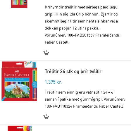
Þríhyrndir trélitir með sérlega þægilegu
gripi. Hin sígilda Grip hönnun. Bjartir og
skemmtilegir litir sem henta einkar vel á
dökkan pappír. 12 litir í pakka.
Vörunúmer: 100-FAB201569 Framleiðandi:
Faber Castell
Trélitir 24 stk og þrír tvílitir
1.395
kr.
Trélitir sem einnig eru vatnslitir 24 + 6
saman í pakka með gúmmígripi. Vörunúmer:
100-FAB110324 Framleiðandi: Faber Castell