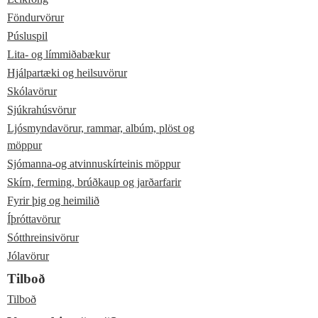
Föndurvörur
Púsluspil
Lita- og límmiðabækur
Hjálpartæki og heilsuvörur
Skólavörur
Sjúkrahúsvörur
Ljósmyndavörur, rammar, albúm, plöst og
möppur
Sjómanna-og atvinnuskírteinis möppur
Skírn, ferming, brúðkaup og jarðarfarir
Fyrir þig og heimilið
Íþróttavörur
Sótthreinsivörur
Jólavörur
Tilboð
Tilboð