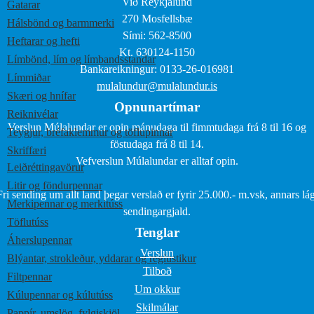
Við Reykjalund
Gatarar
270 Mosfellsbæ
Hálsbönd og barmmerki
Sími: 562-8500
Heftarar og hefti
Kt. 630124-1150
Límbönd, lím og límbandsstandar
Bankareikningur: 0133-26-016981
Límmiðar
mulalundur@mulalundur.is
Skæri og hnífar
Opnunartímar
Reiknivélar
Verslun Múlalundar er opin mánudaga til fimmtudaga frá 8 til 16 og
Teygjur, bréfaklemmur og töflupinnar
föstudaga frá 8 til 14.
Skriffæri
Vefverslun Múlalundar er alltaf opin.
Leiðréttingavörur
Litir og föndurpennar
Frí sending um allt land þegar verslað er fyrir 25.000.- m.vsk, annars lág
Merkipennar og merkitúss
sendingargjald.
Töflutúss
Tenglar
Áherslupennar
Verslun
Blýantar, strokleður, yddarar og reglustikur
Tilboð
Filtpennar
Um okkur
Kúlupennar og kúlutúss
Skilmálar
Pappír, umslög, fylgiskjöl