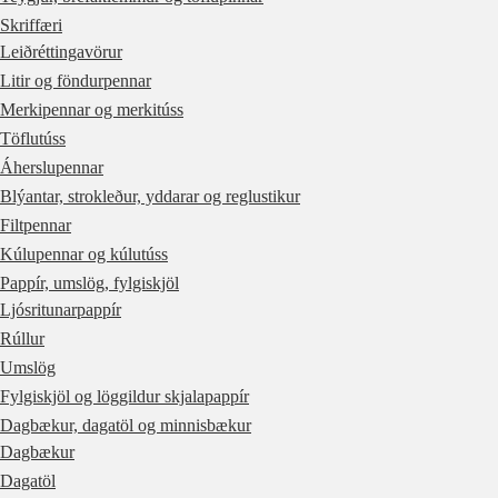
Skriffæri
Leiðréttingavörur
Litir og föndurpennar
Merkipennar og merkitúss
Töflutúss
Áherslupennar
Blýantar, strokleður, yddarar og reglustikur
Filtpennar
Kúlupennar og kúlutúss
Pappír, umslög, fylgiskjöl
Ljósritunarpappír
Rúllur
Umslög
Fylgiskjöl og löggildur skjalapappír
Dagbækur, dagatöl og minnisbækur
Dagbækur
Dagatöl