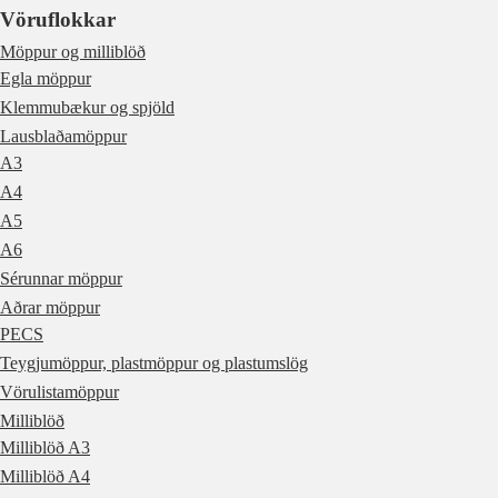
Vöruflokkar
Möppur og milliblöð
Egla möppur
Klemmubækur og spjöld
Lausblaðamöppur
A3
A4
A5
A6
Sérunnar möppur
Aðrar möppur
PECS
Teygjumöppur, plastmöppur og plastumslög
Vörulistamöppur
Milliblöð
Milliblöð A3
Milliblöð A4