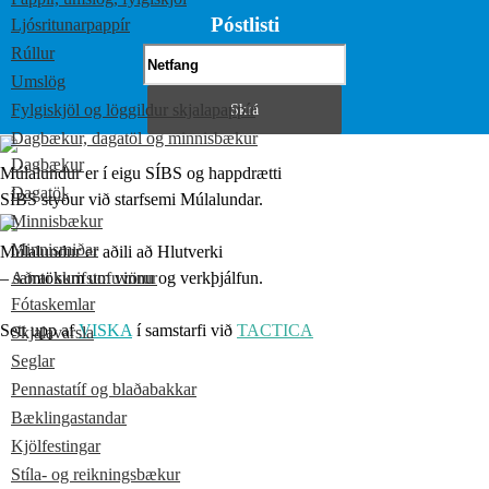
Póstlisti
Ljósritunarpappír
Rúllur
Umslög
Fylgiskjöl og löggildur skjalapappír
Dagbækur, dagatöl og minnisbækur
Dagbækur
Múlalundur er í eigu SÍBS og happdrætti
Dagatöl
SÍBS styður við starfsemi Múlalundar.
Minnisbækur
Minnismiðar
Múlalundur er aðili að Hlutverki
– samtökum um vinnu og verkþjálfun.
Aðrar skrifstofuvörur
Fótaskemlar
Sett upp af
VISKA
í samstarfi við
TACTICA
Skjalavarsla
Seglar
Pennastatíf og blaðabakkar
Bæklingastandar
Kjölfestingar
Stíla- og reikningsbækur