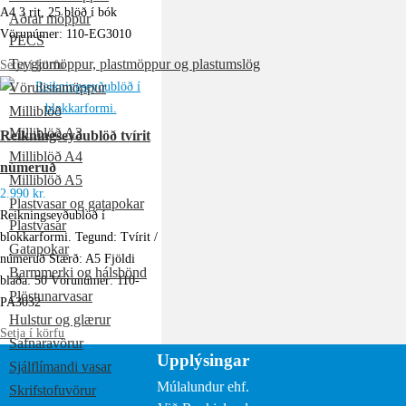
A4 3 rit, 25 blöð í bók
Aðrar möppur
Vörunúmer: 110-EG3010
PECS
Teygjumöppur, plastmöppur og plastumslög
Setja í körfu
Vörulistamöppur
Milliblöð
Milliblöð A3
Reikningseyðublöð tvírit
Milliblöð A4
númeruð
Milliblöð A5
2.990
kr.
Plastvasar og gatapokar
Reikningseyðublöð í
Plastvasar
blokkarformi. Tegund: Tvírit /
Gatapokar
númeruð Stærð: A5 Fjöldi
Barmmerki og hálsbönd
blaða: 50 Vörunúmer: 110-
Plöstunarvasar
PA3032
Hulstur og glærur
Setja í körfu
Safnaravörur
Upplýsingar
Sjálflímandi vasar
Múlalundur ehf.
Skrifstofuvörur