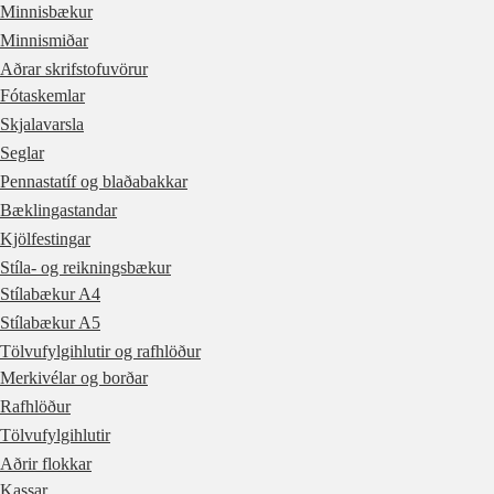
Minnisbækur
Minnismiðar
Aðrar skrifstofuvörur
Fótaskemlar
Skjalavarsla
Seglar
Pennastatíf og blaðabakkar
Bæklingastandar
Kjölfestingar
Stíla- og reikningsbækur
Stílabækur A4
Stílabækur A5
Tölvufylgihlutir og rafhlöður
Merkivélar og borðar
Rafhlöður
Tölvufylgihlutir
Aðrir flokkar
Kassar