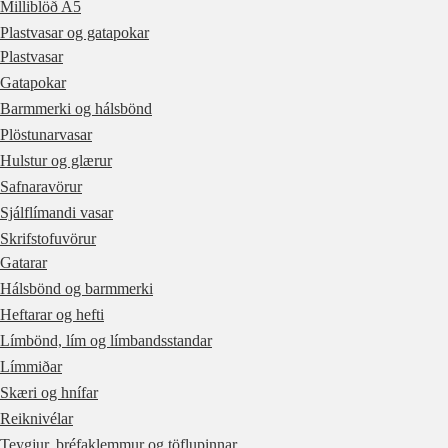
Milliblöð A5
Plastvasar og gatapokar
Plastvasar
Gatapokar
Barmmerki og hálsbönd
Plöstunarvasar
Hulstur og glærur
Safnaravörur
Sjálflímandi vasar
Skrifstofuvörur
Gatarar
Hálsbönd og barmmerki
Heftarar og hefti
Límbönd, lím og límbandsstandar
Límmiðar
Skæri og hnífar
Reiknivélar
Teygjur, bréfaklemmur og töflupinnar