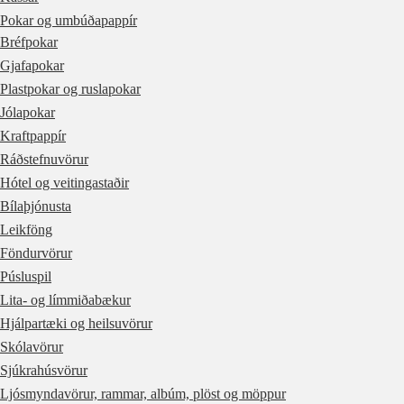
Pokar og umbúðapappír
Bréfpokar
Gjafapokar
Plastpokar og ruslapokar
Jólapokar
Kraftpappír
Ráðstefnuvörur
Hótel og veitingastaðir
Bílaþjónusta
Leikföng
Föndurvörur
Púsluspil
Lita- og límmiðabækur
Hjálpartæki og heilsuvörur
Skólavörur
Sjúkrahúsvörur
Ljósmyndavörur, rammar, albúm, plöst og möppur