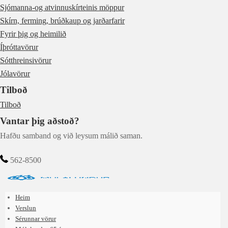
Sjómanna-og atvinnuskírteinis möppur
Skírn, ferming, brúðkaup og jarðarfarir
Fyrir þig og heimilið
Íþróttavörur
Sótthreinsivörur
Jólavörur
Tilboð
Tilboð
Vantar þig aðstoð?
Hafðu samband og við leysum málið saman.
562-8500
Heim
Verslun
Sérunnar vörur