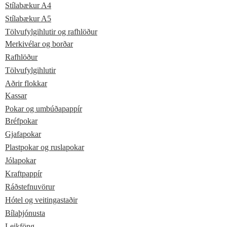
Stílabækur A4
Stílabækur A5
Tölvufylgihlutir og rafhlöður
Merkivélar og borðar
Rafhlöður
Tölvufylgihlutir
Aðrir flokkar
Kassar
Pokar og umbúðapappír
Bréfpokar
Gjafapokar
Plastpokar og ruslapokar
Jólapokar
Kraftpappír
Ráðstefnuvörur
Hótel og veitingastaðir
Bílaþjónusta
Leikföng