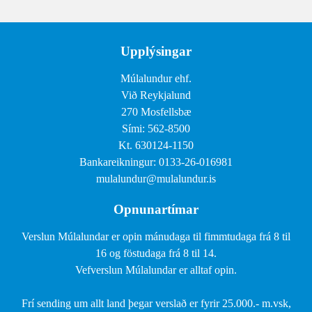
Upplýsingar
Múlalundur ehf.
Við Reykjalund
270 Mosfellsbæ
Sími: 562-8500
Kt. 630124-1150
Bankareikningur: 0133-26-016981
mulalundur@mulalundur.is
Opnunartímar
Verslun Múlalundar er opin mánudaga til fimmtudaga frá 8 til
16 og föstudaga frá 8 til 14.
Vefverslun Múlalundar er alltaf opin.
Frí sending um allt land þegar verslað er fyrir 25.000.- m.vsk,