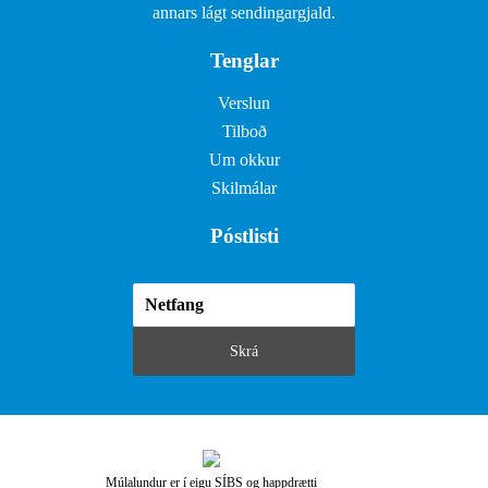
annars lágt sendingargjald.
Tenglar
Verslun
Tilboð
Um okkur
Skilmálar
Póstlisti
Múlalundur er í eigu SÍBS og happdrætti