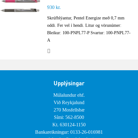
930
kr.
Skrúfblýantur, Pentel Energize með 0,7 mm
oddi. Fer vel í hendi. Litur og vörunúmer:
Bleikur: 100-PNPL77-P Svartur: 100-PNPL77-
A
Upplýsingar
Múlalundur ehf.
Við Reykjalund
270 Mosfellsbæ
Sími: 562-8500
Kt. 630124-1150
Bankareikningur: 0133-26-016981