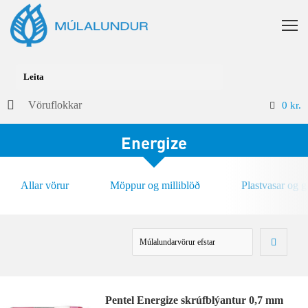
Vöruflokkar
0
kr.
Energize
Allar vörur
Möppur og milliblöð
Plastvasar og 
Pentel Energize skrúfblýantur 0,7 mm