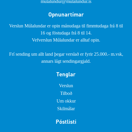
mulalundur@mulalundur.is
Opnunartímar
Verslun Múlalundar er opin mánudaga til fimmtudaga frá 8 til
16 og föstudaga frá 8 til 14.
Vefverslun Múlalundar er alltaf opin.
Frí sending um allt land þegar verslað er fyrir 25.000.- m.vsk,
annars lágt sendingargjald.
Tenglar
Verslun
Tilboð
Um okkur
Skilmálar
Póstlisti