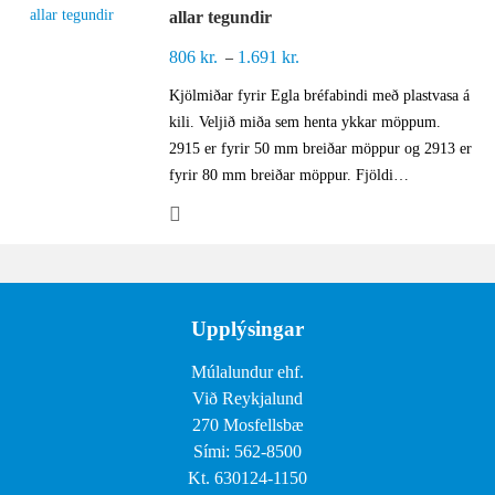
allar tegundir
806
kr.
1.691
kr.
Price
–
range:
Kjölmiðar fyrir Egla bréfabindi með plastvasa á
806 kr.
kili. Veljið miða sem henta ykkar möppum.
through
2915 er fyrir 50 mm breiðar möppur og 2913 er
1.691 kr.
fyrir 80 mm breiðar möppur. Fjöldi…
Upplýsingar
Múlalundur ehf.
Við Reykjalund
270 Mosfellsbæ
Sími: 562-8500
Kt. 630124-1150