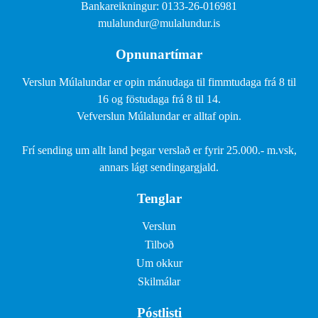
Bankareikningur: 0133-26-016981
mulalundur@mulalundur.is
Opnunartímar
Verslun Múlalundar er opin mánudaga til fimmtudaga frá 8 til
16 og föstudaga frá 8 til 14.
Vefverslun Múlalundar er alltaf opin.
Frí sending um allt land þegar verslað er fyrir 25.000.- m.vsk,
annars lágt sendingargjald.
Tenglar
Verslun
Tilboð
Um okkur
Skilmálar
Póstlisti