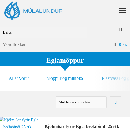
Vöruflokkar
0
kr.
Eglamöppur
Allar vörur
Möppur og milliblöð
Plastvasar og 
Kjölmiðar fyrir Egla bréfabindi 25 stk –