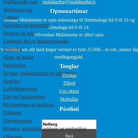
Sjálflímandi vasar
mulalundur@mulalundur.is
Skrifstofuvörur
Opnunartímar
Gatarar
Verslun Múlalundar er opin mánudaga til fimmtudaga frá 8 til 16 og
Hálsbönd og barmmerki
föstudaga frá 8 til 14.
Heftarar og hefti
Vefverslun Múlalundar er alltaf opin.
Límbönd, lím og límbandsstandar
Límmiðar
Frí sending um allt land þegar verslað er fyrir 25.000.- m.vsk, annars lág
sendingargjald.
Skæri og hnífar
Reiknivélar
Tenglar
Teygjur, bréfaklemmur og töflupinnar
Verslun
Skriffæri
Tilboð
Leiðréttingavörur
Um okkur
Litir og föndurpennar
Skilmálar
Merkipennar og merkitúss
Póstlisti
Töflutúss
Áherslupennar
Blýantar, strokleður, yddarar og reglustikur
Filtpennar