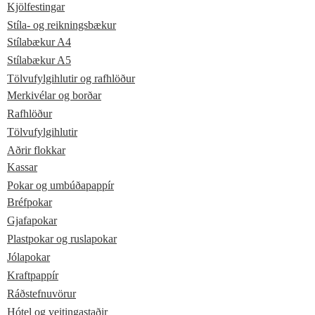
Kjölfestingar
Stíla- og reikningsbækur
Stílabækur A4
Stílabækur A5
Tölvufylgihlutir og rafhlöður
Merkivélar og borðar
Rafhlöður
Tölvufylgihlutir
Aðrir flokkar
Kassar
Pokar og umbúðapappír
Bréfpokar
Gjafapokar
Plastpokar og ruslapokar
Jólapokar
Kraftpappír
Ráðstefnuvörur
Hótel og veitingastaðir