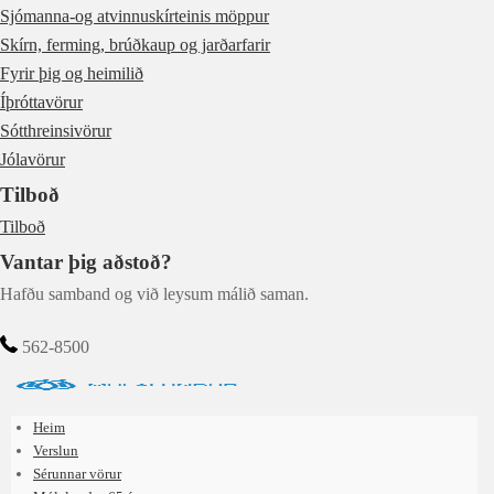
Sjómanna-og atvinnuskírteinis möppur
Skírn, ferming, brúðkaup og jarðarfarir
Fyrir þig og heimilið
Íþróttavörur
Sótthreinsivörur
Jólavörur
Tilboð
Tilboð
Vantar þig aðstoð?
Hafðu samband og við leysum málið saman.
562-8500
Heim
Verslun
Sérunnar vörur