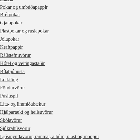
Pokar og umbúðapappír
Bréfpokar
Gjafapokar
Plastpokar og ruslapokar
Jólapokar
Kraftpappír
Ráðstefnuvörur
Hótel og veitingastaðir
Bílaþjónusta
Leikföng
Föndurvörur
Púsluspil
Lita- og límmiðabækur
Hjálpartæki og heilsuvörur
Skólavörur
Sjúkrahúsvörur
Ljósmyndavörur, rammar, albúm, plöst og möppur