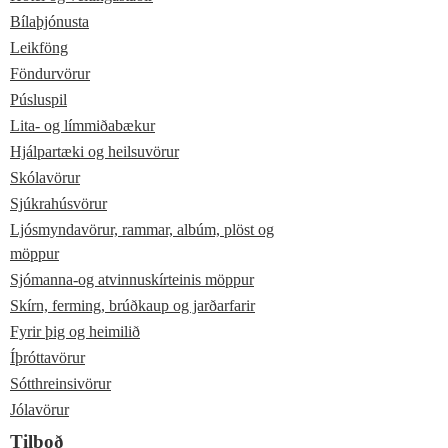
Bílaþjónusta
Leikföng
Föndurvörur
Púsluspil
Lita- og límmiðabækur
Hjálpartæki og heilsuvörur
Skólavörur
Sjúkrahúsvörur
Ljósmyndavörur, rammar, albúm, plöst og
möppur
Sjómanna-og atvinnuskírteinis möppur
Skírn, ferming, brúðkaup og jarðarfarir
Fyrir þig og heimilið
Íþróttavörur
Sótthreinsivörur
Jólavörur
Tilboð