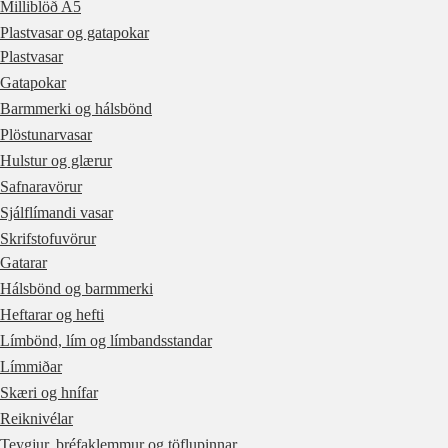
Milliblöð A5
Plastvasar og gatapokar
Plastvasar
Gatapokar
Barmmerki og hálsbönd
Plöstunarvasar
Hulstur og glærur
Safnaravörur
Sjálflímandi vasar
Skrifstofuvörur
Gatarar
Hálsbönd og barmmerki
Heftarar og hefti
Límbönd, lím og límbandsstandar
Límmiðar
Skæri og hnífar
Reiknivélar
Teygjur, bréfaklemmur og töflupinnar