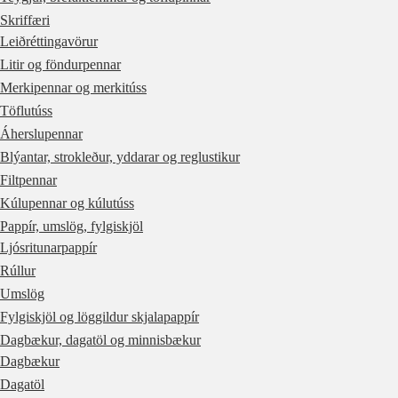
Skriffæri
Leiðréttingavörur
Litir og föndurpennar
Merkipennar og merkitúss
Töflutúss
Áherslupennar
Blýantar, strokleður, yddarar og reglustikur
Filtpennar
Kúlupennar og kúlutúss
Pappír, umslög, fylgiskjöl
Ljósritunarpappír
Rúllur
Umslög
Fylgiskjöl og löggildur skjalapappír
Dagbækur, dagatöl og minnisbækur
Dagbækur
Dagatöl