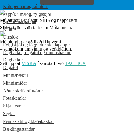
Kúlupennar og kúlutúss
Pappír, umslög, fylgiskjöl
Múlalundur er í eigu SÍBS og happdrætti
Ljósritunarpappír
SÍBS styður við starfsemi Múlalundar.
Rúllur
Umslög
Múlalundur er aðili að Hlutverki
Fylgiskjöl og löggildur skjalapappír
– samtökum um vinnu og verkþjálfun.
Dagbækur, dagatöl og minnisbækur
Dagbækur
Sett upp af
VISKA
í samstarfi við
TACTICA
Dagatöl
Minnisbækur
Minnismiðar
Aðrar skrifstofuvörur
Fótaskemlar
Skjalavarsla
Seglar
Pennastatíf og blaðabakkar
Bæklingastandar