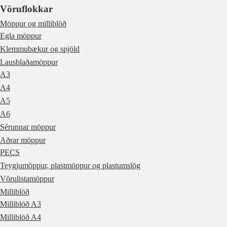
Vöruflokkar
Möppur og milliblöð
Egla möppur
Klemmubækur og spjöld
Lausblaðamöppur
A3
A4
A5
A6
Sérunnar möppur
Aðrar möppur
PECS
Teygjumöppur, plastmöppur og plastumslög
Vörulistamöppur
Milliblöð
Milliblöð A3
Milliblöð A4