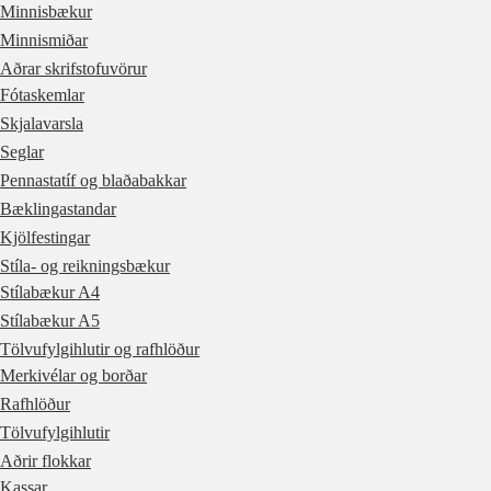
Minnisbækur
Minnismiðar
Aðrar skrifstofuvörur
Fótaskemlar
Skjalavarsla
Seglar
Pennastatíf og blaðabakkar
Bæklingastandar
Kjölfestingar
Stíla- og reikningsbækur
Stílabækur A4
Stílabækur A5
Tölvufylgihlutir og rafhlöður
Merkivélar og borðar
Rafhlöður
Tölvufylgihlutir
Aðrir flokkar
Kassar