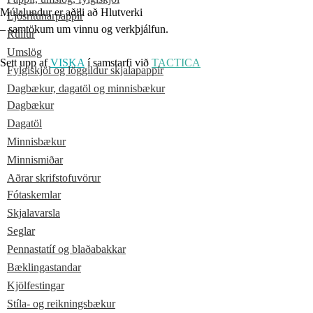
Múlalundur er aðili að Hlutverki
Ljósritunarpappír
– samtökum um vinnu og verkþjálfun.
Rúllur
Umslög
Sett upp af
VISKA
í samstarfi við
TACTICA
Fylgiskjöl og löggildur skjalapappír
Dagbækur, dagatöl og minnisbækur
Dagbækur
Dagatöl
Minnisbækur
Minnismiðar
Aðrar skrifstofuvörur
Fótaskemlar
Skjalavarsla
Seglar
Pennastatíf og blaðabakkar
Bæklingastandar
Kjölfestingar
Stíla- og reikningsbækur