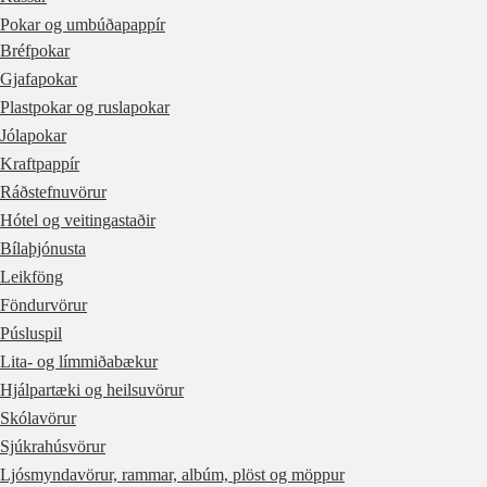
Pokar og umbúðapappír
Bréfpokar
Gjafapokar
Plastpokar og ruslapokar
Jólapokar
Kraftpappír
Ráðstefnuvörur
Hótel og veitingastaðir
Bílaþjónusta
Leikföng
Föndurvörur
Púsluspil
Lita- og límmiðabækur
Hjálpartæki og heilsuvörur
Skólavörur
Sjúkrahúsvörur
Ljósmyndavörur, rammar, albúm, plöst og möppur