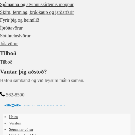
Sjómanna-og atvinnuskírteinis möppur
Skírn, ferming, brúðkaup og jarðarfarir
Fyrir þig og heimilið
Íþróttavörur
Sótthreinsivörur
Jólavörur
Tilboð
Tilboð
Vantar þig aðstoð?
Hafðu samband og við leysum málið saman.
562-8500
Heim
Verslun
Sérunnar vörur