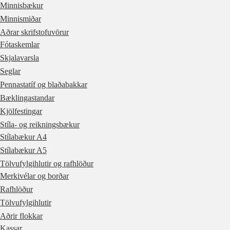
Minnisbækur
Minnismiðar
Aðrar skrifstofuvörur
Fótaskemlar
Skjalavarsla
Seglar
Pennastatíf og blaðabakkar
Bæklingastandar
Kjölfestingar
Stíla- og reikningsbækur
Stílabækur A4
Stílabækur A5
Tölvufylgihlutir og rafhlöður
Merkivélar og borðar
Rafhlöður
Tölvufylgihlutir
Aðrir flokkar
Kassar