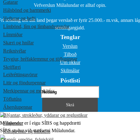
Gatarar
Vefverslun Múlalundar er alltaf opin.
Hálsbönd og barmmerki
Heftarar og hefti
Frí sending um allt land þegar verslað er fyrir 25.000.- m.vsk, annars lág
Límbönd, lím og límbandsstandar
sendingargjald.
Límmiðar
Tenglar
Skæri og hnífar
Verslun
Reiknivélar
Tilboð
Teygjur, bréfaklemmur og töflupinnar
Um okkur
Skriffæri
Skilmálar
Leiðréttingavörur
Póstlisti
Litir og föndurpennar
Merkipennar og merkitúss
Töflutúss
Áherslupennar
Blýantar, strokleður, yddarar og reglustikur
Múlalundur er í eigu SÍBS og happdrætti
Filtpennar
SÍBS styður við starfsemi Múlalundar.
Kúlupennar og kúlutúss
Pappír, umslög, fylgiskjöl