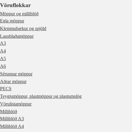
Vöruflokkar
Möppur og milliblöð
Egla möppur
Klemmubækur og spjöld
Lausblaðamöppur
A3
A4
A5
A6
Sérunnar möppur
Aðrar möppur
PECS
Teygjumöppur, plastmöppur og plastumslög
Vörulistamöppur
Milliblöð
Milliblöð A3
Milliblöð A4