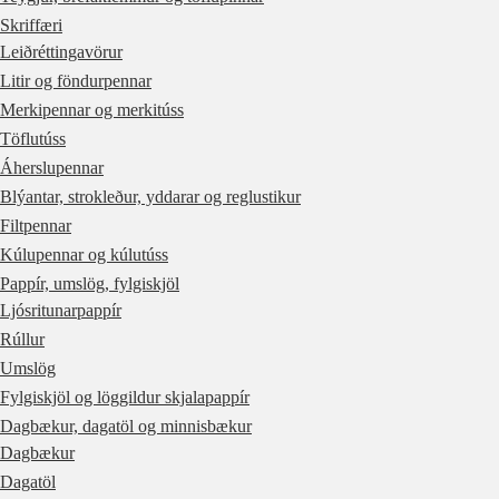
Skriffæri
Leiðréttingavörur
Litir og föndurpennar
Merkipennar og merkitúss
Töflutúss
Áherslupennar
Blýantar, strokleður, yddarar og reglustikur
Filtpennar
Kúlupennar og kúlutúss
Pappír, umslög, fylgiskjöl
Ljósritunarpappír
Rúllur
Umslög
Fylgiskjöl og löggildur skjalapappír
Dagbækur, dagatöl og minnisbækur
Dagbækur
Dagatöl