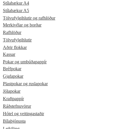
Stílabækur A4
Stílabækur A5
Tölvufylgihlutir og rafhlöður
Merkivélar og borðar
Rafhlöður
Tölvufylgihlutir
Aðrir flokkar
Kassar
Pokar og umbúðapappír
Bréfpokar
Gjafapokar
Plastpokar og ruslapokar
Jólapokar
Kraftpappír
Ráðstefnuvörur
Hótel og veitingastaðir
Bílaþjónusta
Leikföng