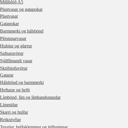
Milliblöð A5
Plastvasar og gatapokar
Plastvasar
Gatapokar
Barmmerki og hálsbönd
Plöstunarvasar
Hulstur og glærur
Safnaravörur
Sjálflímandi vasar
Skrifstofuvörur
Gatarar
Hálsbönd og barmmerki
Heftarar og hefti
Límbönd, lím og límbandsstandar
Límmiðar
Skæri og hnífar
Reiknivélar
Teygjur, bréfaklemmur og töflupinnar