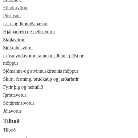
Föndurvörur
Púsluspil
Lita- og límmiðabækur
Hjálpartæki og heilsuvörur
Skólavörur
Sjúkrahúsvörur
Ljósmyndavörur, rammar, albúm, plöst og
möppur
Sjómanna-og atvinnuskírteinis möppur
Skírn, ferming, brúðkaup og jarðarfarir
Fyrir þig og heimilið
Íþróttavörur
Sótthreinsivörur
Jólavörur
Tilboð
Tilboð