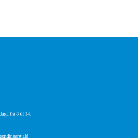
aga frá 8 til 14.
 sendingargjald.