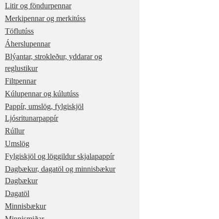
Litir og föndurpennar
Merkipennar og merkitúss
Töflutúss
Áherslupennar
Blýantar, strokleður, yddarar og
reglustikur
Filtpennar
Kúlupennar og kúlutúss
Pappír, umslög, fylgiskjöl
Ljósritunarpappír
Rúllur
Umslög
Fylgiskjöl og löggildur skjalapappír
Dagbækur, dagatöl og minnisbækur
Dagbækur
Dagatöl
Minnisbækur
Minnismiðar