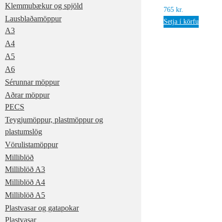
Klemmubækur og spjöld
765
kr.
Lausblaðamöppur
Setja í körfu
A3
A4
A5
A6
Sérunnar möppur
Aðrar möppur
PECS
Teygjumöppur, plastmöppur og
plastumslög
Vörulistamöppur
Milliblöð
Milliblöð A3
Milliblöð A4
Milliblöð A5
Plastvasar og gatapokar
Plastvasar