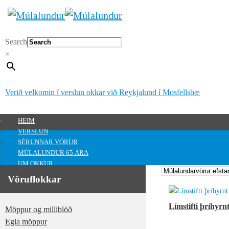
Search
×
Verið velkomin í verslun okkar við Reykjalund í Mosfellsbæ
HEIM
VERSLUN
SÉRUNNAR VÖRUR
MÚLALUNDUR 65 ÁRA
UM OKKUR
HAFA SAMBAND
Vöruflokkar
MITT SVÆÐI
Mitt svæði
Límstifti þríhyrnt
Möppur og milliblöð
0
kr.
Egla möppur