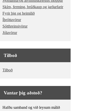
Sjómanna-og atvinnuskírteinis möppur
Skírn, ferming, brúðkaup og jarðarfarir
Fyrir þig og heimilið
Íþróttavörur
Sótthreinsivörur
Jólavörur
Tilboð
Tilboð
Vantar þig aðstoð?
Hafðu samband og við leysum málið