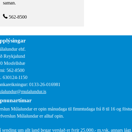
saman.
562-8500
pplýsingar
lalundur ehf.
ð Reykjalund
0 Mosfellsbæ
mi: 562-8500
. 630124-1150
nkareikningur: 0133-26-016981
lalundur@mulalundur.is
pnunartímar
rslun Múlalundar er opin mánudaga til fimmtudaga frá 8 til 16 og föstud
fverslun Múlalundar er alltaf opin.
í sending um allt land þegar verslað er fyrir 25.000.- m.vsk, annars lágt