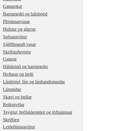
Gatapokar
Barmmerki og hálsbönd
Plöstunarvasar
Hulstur og glærur
Safnaravörur
Sjálflímandi vasar
Skrifstofuvörur
Gatarar
Hálsbönd og barmmerki
Heftarar og hefti
Límbönd, lím og límbandsstandar
Límmiðar
Skæri og hnífar
Reiknivélar
Teygjur, bréfaklemmur og töflupinnar
Skriffæri
Leiðréttingavörur