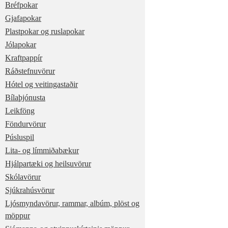
Bréfpokar
Gjafapokar
Plastpokar og ruslapokar
Jólapokar
Kraftpappír
Ráðstefnuvörur
Hótel og veitingastaðir
Bílaþjónusta
Leikföng
Föndurvörur
Púsluspil
Lita- og límmiðabækur
Hjálpartæki og heilsuvörur
Skólavörur
Sjúkrahúsvörur
Ljósmyndavörur, rammar, albúm, plöst og
möppur