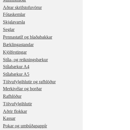
Aðrar skrifstofuvörur
Fótaskemlar
Skjalavarsla
Seglar
Pennastatíf og blaðabakkar
Bæklingastandar
Kjölfestingar
Stíla- og reikningsbækur
Stílabækur A4
Stílabækur A5
Tölvufylgihlutir og rafhlöður
Merkivélar og borðar
Rafhlöður
Tölvufylgihlutir
Aðrir flokkar
Kassar
Pokar og umbúðapappír