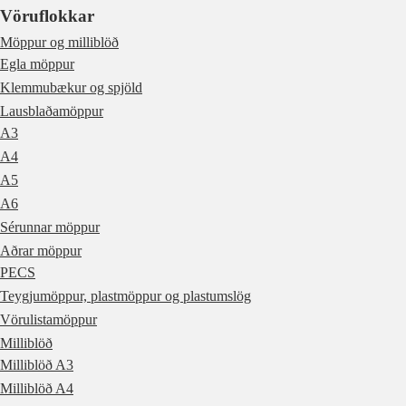
Vöruflokkar
Möppur og milliblöð
Egla möppur
Klemmubækur og spjöld
Lausblaðamöppur
A3
A4
A5
A6
Sérunnar möppur
Aðrar möppur
PECS
Teygjumöppur, plastmöppur og plastumslög
Vörulistamöppur
Milliblöð
Milliblöð A3
Milliblöð A4