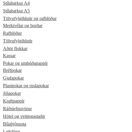
Stílabækur A4
Stílabækur A5
Tölvufylgihlutir og rafhlöður
Merkivélar og borðar
Rafhlöður
Tölvufylgihlutir
Aðrir flokkar
Kassar
Pokar og umbúðapappír
Bréfpokar
Gjafapokar
Plastpokar og ruslapokar
Jólapokar
Kraftpappír
Ráðstefnuvörur
Hótel og veitingastaðir
Bílaþjónusta
Leikföng