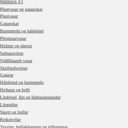
Milliblöð A5
Plastvasar og gatapokar
Plastvasar
Gatapokar
Barmmerki og hálsbönd
Plöstunarvasar
Hulstur og glærur
Safnaravörur
Sjálflímandi vasar
Skrifstofuvörur
Gatarar
Hálsbönd og barmmerki
Heftarar og hefti
Límbönd, lím og límbandsstandar
Límmiðar
Skæri og hnífar
Reiknivélar
Teygjur, bréfaklemmur og töflupinnar