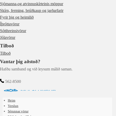
Sjómanna-og atvinnuskírteinis möppur
Skírn, ferming, brúðkaup og jarðarfarir
Fyrir þig og heimilið
Íþróttavörur
Sótthreinsivörur
Jólavörur
Tilboð
Tilboð
Vantar þig aðstoð?
Hafðu samband og við leysum málið saman.
562-8500
Heim
Verslun
Sérunnar vörur