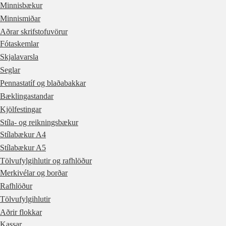
Minnisbækur
Minnismiðar
Aðrar skrifstofuvörur
Fótaskemlar
Skjalavarsla
Seglar
Pennastatíf og blaðabakkar
Bæklingastandar
Kjölfestingar
Stíla- og reikningsbækur
Stílabækur A4
Stílabækur A5
Tölvufylgihlutir og rafhlöður
Merkivélar og borðar
Rafhlöður
Tölvufylgihlutir
Aðrir flokkar
Kassar