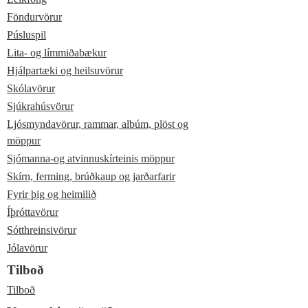
Föndurvörur
Púsluspil
Lita- og límmiðabækur
Hjálpartæki og heilsuvörur
Skólavörur
Sjúkrahúsvörur
Ljósmyndavörur, rammar, albúm, plöst og
möppur
Sjómanna-og atvinnuskírteinis möppur
Skírn, ferming, brúðkaup og jarðarfarir
Fyrir þig og heimilið
Íþróttavörur
Sótthreinsivörur
Jólavörur
Tilboð
Tilboð