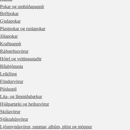
Pokar og umbúðapappír
Bréfpokar
Gjafapokar
Plastpokar og ruslapokar
Jólapokar
Kraftpappír
Ráðstefnuvörur
Hótel og veitingastaðir
Bílaþjónusta
Leikföng
Föndurvörur
Púsluspil
Lita- og límmiðabækur
Hjálpartæki og heilsuvörur
Skólavörur
Sjúkrahúsvörur
Ljósmyndavörur, rammar, albúm, plöst og möppur