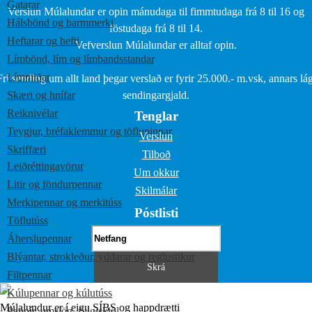
Gatarar
Verslun Múlalundar er opin mánudaga til fimmtudaga frá 8 til 16 og
Hálsbönd og barmmerki
föstudaga frá 8 til 14.
Heftarar og hefti
Vefverslun Múlalundar er alltaf opin.
Límbönd, lím og límbandsstandar
Límmiðar
Frí sending um allt land þegar verslað er fyrir 25.000.- m.vsk, annars lág
Skæri og hnífar
sendingargjald.
Reiknivélar
Tenglar
Teygjur, bréfaklemmur og töflupinnar
Verslun
Skriffæri
Tilboð
Leiðréttingavörur
Um okkur
Litir og föndurpennar
Skilmálar
Merkipennar og merkitúss
Póstlisti
Töflutúss
Áherslupennar
Blýantar, strokleður, yddarar og reglustikur
Filtpennar
Kúlupennar og kúlutúss
Múlalundur er í eigu SÍBS og happdrætti
Pappír, umslög, fylgiskjöl