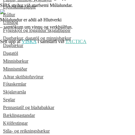
SÍBS styður við starfsemi Múlalundar.
Ljósritunarpappír
Rúllur
Múlalundur er aðili að Hlutverki
Umslög
– samtökum um vinnu og verkþjálfun.
Fylgiskjöl og löggildur skjalapappír
Dagbækur, dagatöl og minnisbækur
Sett upp af
VISKA
í samstarfi við
TACTICA
Dagbækur
Dagatöl
Minnisbækur
Minnismiðar
Aðrar skrifstofuvörur
Fótaskemlar
Skjalavarsla
Seglar
Pennastatíf og blaðabakkar
Bæklingastandar
Kjölfestingar
Stíla- og reikningsbækur