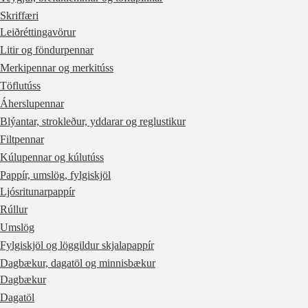
Skriffæri
Leiðréttingavörur
Litir og föndurpennar
Merkipennar og merkitúss
Töflutúss
Áherslupennar
Blýantar, strokleður, yddarar og reglustikur
Filtpennar
Kúlupennar og kúlutúss
Pappír, umslög, fylgiskjöl
Ljósritunarpappír
Rúllur
Umslög
Fylgiskjöl og löggildur skjalapappír
Dagbækur, dagatöl og minnisbækur
Dagbækur
Dagatöl