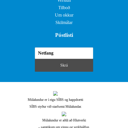
Verslun
Tilboð
Um okkur
Skilmálar
Póstlisti
Múlalundur er í eigu SÍBS og happdrætti
SÍBS styður við starfsemi Múlalundar.
Múlalundur er aðili að Hlutverki
– samtökum um vinnu og verkþjálfun.