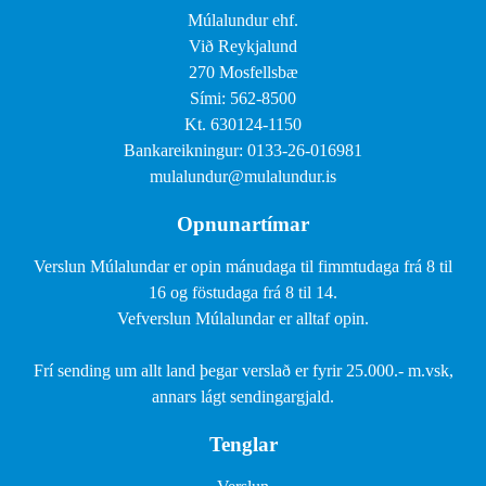
Múlalundur ehf.
Við Reykjalund
270 Mosfellsbæ
Sími: 562-8500
Kt. 630124-1150
Bankareikningur: 0133-26-016981
mulalundur@mulalundur.is
Opnunartímar
Verslun Múlalundar er opin mánudaga til fimmtudaga frá 8 til
16 og föstudaga frá 8 til 14.
Vefverslun Múlalundar er alltaf opin.
Frí sending um allt land þegar verslað er fyrir 25.000.- m.vsk,
annars lágt sendingargjald.
Tenglar