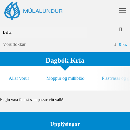
Vöruflokkar
0
kr.
Dagbók Kría
Allar vörur
Möppur og milliblöð
Plastvasar og 
Engin vara fannst sem passar við valið
Upplýsingar