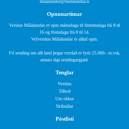
mulalundur@mulalundur.is
Opnunartímar
Verslun Múlalundar er opin mánudaga til fimmtudaga frá 8 til
16 og föstudaga frá 8 til 14.
Vefverslun Múlalundar er alltaf opin.
Frí sending um allt land þegar verslað er fyrir 25.000.- m.vsk,
annars lágt sendingargjald.
Tenglar
Verslun
Tilboð
Um okkur
Skilmálar
Póstlisti