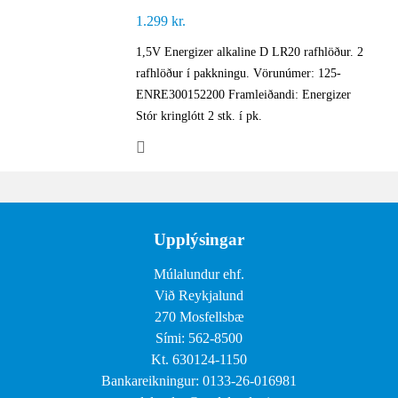
1.299
kr.
1,5V Energizer alkaline D LR20 rafhlöður. 2
rafhlöður í pakkningu. Vörunúmer: 125-
ENRE300152200 Framleiðandi: Energizer
Stór kringlótt 2 stk. í pk.
Upplýsingar
Múlalundur ehf.
Við Reykjalund
270 Mosfellsbæ
Sími: 562-8500
Kt. 630124-1150
Bankareikningur: 0133-26-016981