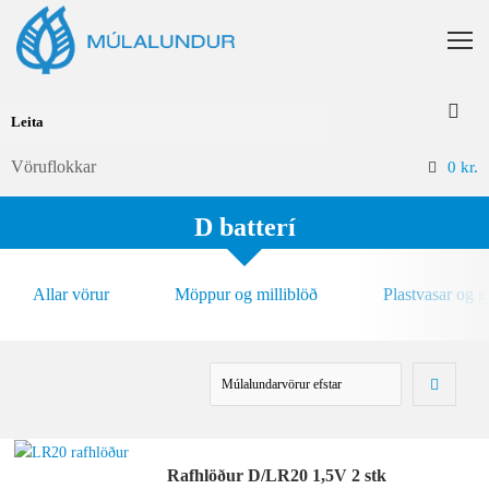
Vöruflokkar
0
kr.
D batterí
Allar vörur
Möppur og milliblöð
Plastvasar og 
Rafhlöður D/LR20 1,5V 2 stk