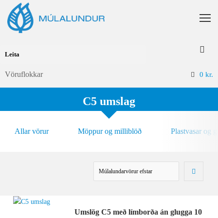
Vöruflokkar
0
kr.
C5 umslag
Allar vörur
Möppur og milliblöð
Plastvasar og 
Umslög C5 með límborða án glugga 10