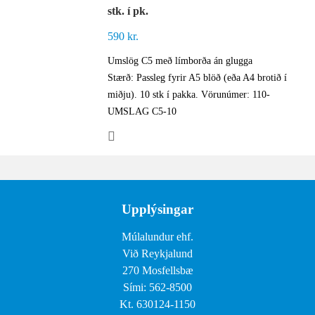
stk. í pk.
590
kr.
Umslög C5 með límborða án glugga
Stærð: Passleg fyrir A5 blöð (eða A4 brotið í
miðju). 10 stk í pakka. Vörunúmer: 110-
UMSLAG C5-10
Upplýsingar
Múlalundur ehf.
Við Reykjalund
270 Mosfellsbæ
Sími: 562-8500
Kt. 630124-1150