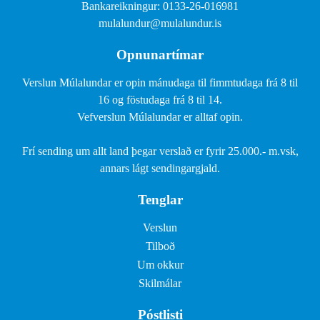
Bankareikningur: 0133-26-016981
mulalundur@mulalundur.is
Opnunartímar
Verslun Múlalundar er opin mánudaga til fimmtudaga frá 8 til
16 og föstudaga frá 8 til 14.
Vefverslun Múlalundar er alltaf opin.
Frí sending um allt land þegar verslað er fyrir 25.000.- m.vsk,
annars lágt sendingargjald.
Tenglar
Verslun
Tilboð
Um okkur
Skilmálar
Póstlisti