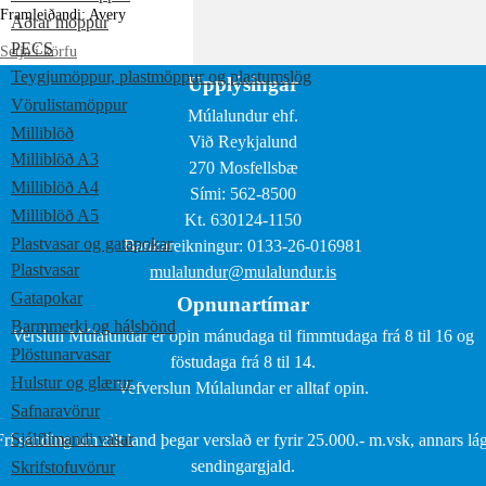
Framleiðandi: Avery
Aðrar möppur
PECS
Setja í körfu
Teygjumöppur, plastmöppur og plastumslög
Upplýsingar
Vörulistamöppur
Múlalundur ehf.
Milliblöð
Við Reykjalund
Milliblöð A3
270 Mosfellsbæ
Milliblöð A4
Sími: 562-8500
Milliblöð A5
Kt. 630124-1150
Plastvasar og gatapokar
Bankareikningur: 0133-26-016981
Plastvasar
mulalundur@mulalundur.is
Gatapokar
Opnunartímar
Barmmerki og hálsbönd
Verslun Múlalundar er opin mánudaga til fimmtudaga frá 8 til 16 og
Plöstunarvasar
föstudaga frá 8 til 14.
Hulstur og glærur
Vefverslun Múlalundar er alltaf opin.
Safnaravörur
Sjálflímandi vasar
Frí sending um allt land þegar verslað er fyrir 25.000.- m.vsk, annars lág
sendingargjald.
Skrifstofuvörur