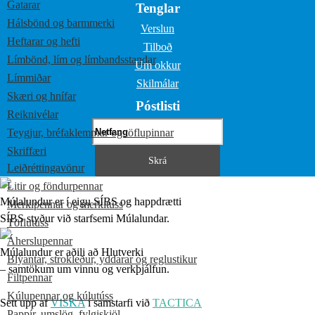
Gatarar
Tenglar
Hálsbönd og barmmerki
Verslun
Heftarar og hefti
Tilboð
Límbönd, lím og límbandsstandar
Um okkur
Límmiðar
Skilmálar
Skæri og hnífar
Póstlisti
Reiknivélar
Teygjur, bréfaklemmur og töflupinnar
Skriffæri
Leiðréttingavörur
Litir og föndurpennar
Múlalundur er í eigu SÍBS og happdrætti
Merkipennar og merkitúss
SÍBS styður við starfsemi Múlalundar.
Töflutúss
Áherslupennar
Múlalundur er aðili að Hlutverki
Blýantar, strokleður, yddarar og reglustikur
– samtökum um vinnu og verkþjálfun.
Filtpennar
Kúlupennar og kúlutúss
Sett upp af
VISKA
í samstarfi við
TACTICA
Pappír, umslög, fylgiskjöl