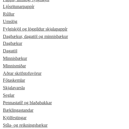
Ljósritunarpappír
Rúllur
Umslög
Fylgiskjöl og löggildur skjalapappír
Dagbækur, dagatöl og minnisbækur
Dagbækur
Dagatöl
Minnisbækur
Minnismiðar
Aðrar skrifstofuvörur
Fótaskemlar
Skjalavarsla
Seglar
Pennastatíf og blaðabakkar
Bæklingastandar
Kjölfestingar
Stíla- og reikningsbækur