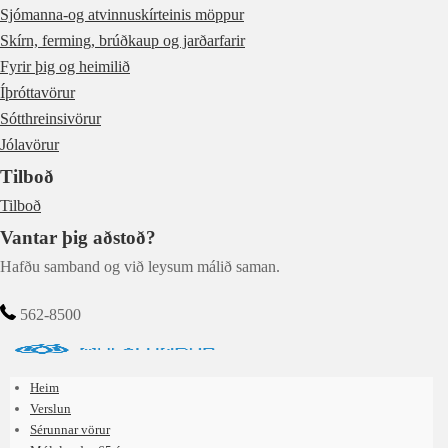
Sjómanna-og atvinnuskírteinis möppur
Skírn, ferming, brúðkaup og jarðarfarir
Fyrir þig og heimilið
Íþróttavörur
Sótthreinsivörur
Jólavörur
Tilboð
Tilboð
Vantar þig aðstoð?
Hafðu samband og við leysum málið saman.
562-8500
Heim
Verslun
Sérunnar vörur