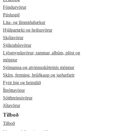
Föndurvörur
Púsluspil
Lita- og límmiðabækur
Hjálpartæki og heilsuvörur
Skólavörur
Sjúkrahúsvörur
Ljósmyndavörur, rammar, albúm, plöst og
möppur
Sjómanna-og atvinnuskírteinis möppur
Skírn, ferming, brúðkaup og jarðarfarir
Fyrir þig og heimilið
Íþróttavörur
Sótthreinsivörur
Jólavörur
Tilboð
Tilboð