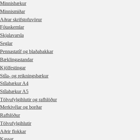
Minnisbækur
Minnismiðar
Aðrar skrifstofuvörur
Fótaskemlar
Skjalavarsla
Seglar
Pennastatíf og blaðabakkar
Bæklingastandar
Kjölfestingar
Stíla- og reikningsbækur
Stílabækur A4
Stílabækur A5
Tölvufylgihlutir og rafhlöður
Merkivélar og borðar
Rafhlöður
Tölvufylgihlutir
Aðrir flokkar
Kassar