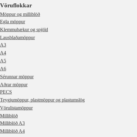
Vöruflokkar
Möppur og milliblöð
Egla möppur
Klemmubækur og spjöld
Lausblaðamöppur
A3
A4
A5
A6
Sérunnar möppur
Aðrar möppur
PECS
Teygjumöppur, plastmöppur og plastumslög
Vörulistamöppur
Milliblöð
Milliblöð A3
Milliblöð A4