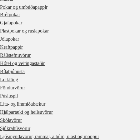
Pokar og umbúðapappír
Bréfpokar
Gjafapokar
Plastpokar og ruslapokar
Jólapokar
Kraftpappír
Ráðstefnuvörur
Hótel og veitingastaðir
Bílaþjónusta
Leikföng
Föndurvörur
Púsluspil
Lita- og límmiðabækur
Hjálpartæki og heilsuvörur
Skólavörur
Sjúkrahúsvörur
Ljósmyndavörur, rammar, albúm, plöst og möppur