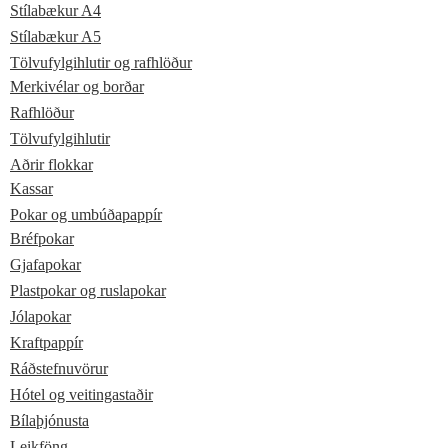
Stílabækur A4
Stílabækur A5
Tölvufylgihlutir og rafhlöður
Merkivélar og borðar
Rafhlöður
Tölvufylgihlutir
Aðrir flokkar
Kassar
Pokar og umbúðapappír
Bréfpokar
Gjafapokar
Plastpokar og ruslapokar
Jólapokar
Kraftpappír
Ráðstefnuvörur
Hótel og veitingastaðir
Bílaþjónusta
Leikföng