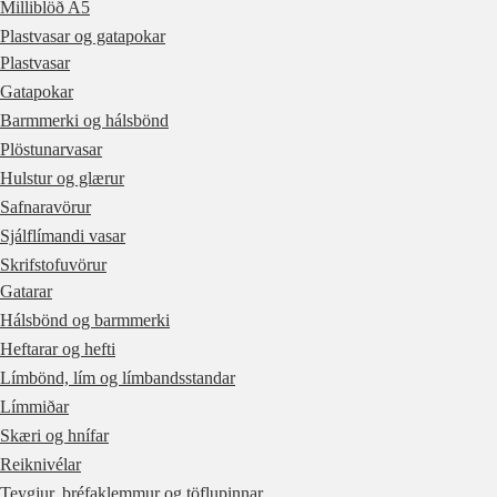
Milliblöð A5
Plastvasar og gatapokar
Plastvasar
Gatapokar
Barmmerki og hálsbönd
Plöstunarvasar
Hulstur og glærur
Safnaravörur
Sjálflímandi vasar
Skrifstofuvörur
Gatarar
Hálsbönd og barmmerki
Heftarar og hefti
Límbönd, lím og límbandsstandar
Límmiðar
Skæri og hnífar
Reiknivélar
Teygjur, bréfaklemmur og töflupinnar