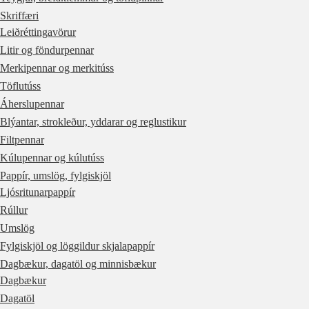
Skriffæri
Leiðréttingavörur
Litir og föndurpennar
Merkipennar og merkitúss
Töflutúss
Áherslupennar
Blýantar, strokleður, yddarar og reglustikur
Filtpennar
Kúlupennar og kúlutúss
Pappír, umslög, fylgiskjöl
Ljósritunarpappír
Rúllur
Umslög
Fylgiskjöl og löggildur skjalapappír
Dagbækur, dagatöl og minnisbækur
Dagbækur
Dagatöl