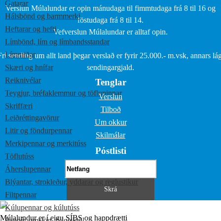
Gatarar
Verslun Múlalundar er opin mánudaga til fimmtudaga frá 8 til 16 og
Hálsbönd og barmmerki
föstudaga frá 8 til 14.
Heftarar og hefti
Vefverslun Múlalundar er alltaf opin.
Límbönd, lím og límbandsstandar
Límmiðar
Frí sending um allt land þegar verslað er fyrir 25.000.- m.vsk, annars lág
Skæri og hnífar
sendingargjald.
Reiknivélar
Tenglar
Teygjur, bréfaklemmur og töflupinnar
Verslun
Skriffæri
Tilboð
Leiðréttingavörur
Um okkur
Litir og föndurpennar
Skilmálar
Merkipennar og merkitúss
Póstlisti
Töflutúss
Áherslupennar
Blýantar, strokleður, yddarar og reglustikur
Filtpennar
Kúlupennar og kúlutúss
Múlalundur er í eigu SÍBS og happdrætti
Pappír, umslög, fylgiskjöl