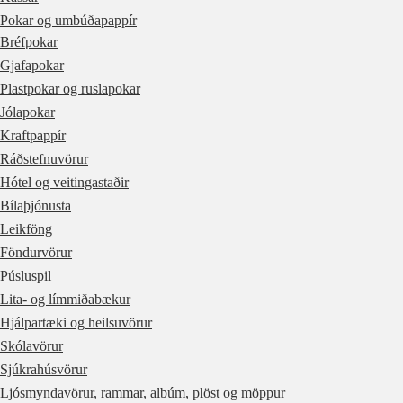
Pokar og umbúðapappír
Bréfpokar
Gjafapokar
Plastpokar og ruslapokar
Jólapokar
Kraftpappír
Ráðstefnuvörur
Hótel og veitingastaðir
Bílaþjónusta
Leikföng
Föndurvörur
Púsluspil
Lita- og límmiðabækur
Hjálpartæki og heilsuvörur
Skólavörur
Sjúkrahúsvörur
Ljósmyndavörur, rammar, albúm, plöst og möppur