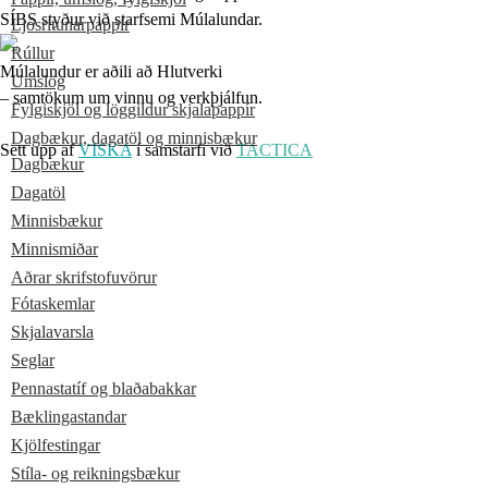
SÍBS styður við starfsemi Múlalundar.
Ljósritunarpappír
Rúllur
Múlalundur er aðili að Hlutverki
Umslög
– samtökum um vinnu og verkþjálfun.
Fylgiskjöl og löggildur skjalapappír
Dagbækur, dagatöl og minnisbækur
Sett upp af
VISKA
í samstarfi við
TACTICA
Dagbækur
Dagatöl
Minnisbækur
Minnismiðar
Aðrar skrifstofuvörur
Fótaskemlar
Skjalavarsla
Seglar
Pennastatíf og blaðabakkar
Bæklingastandar
Kjölfestingar
Stíla- og reikningsbækur