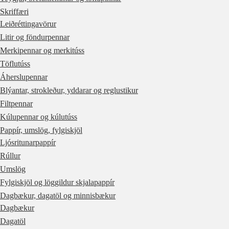
Skriffæri
Leiðréttingavörur
Litir og föndurpennar
Merkipennar og merkitúss
Töflutúss
Áherslupennar
Blýantar, strokleður, yddarar og reglustikur
Filtpennar
Kúlupennar og kúlutúss
Pappír, umslög, fylgiskjöl
Ljósritunarpappír
Rúllur
Umslög
Fylgiskjöl og löggildur skjalapappír
Dagbækur, dagatöl og minnisbækur
Dagbækur
Dagatöl