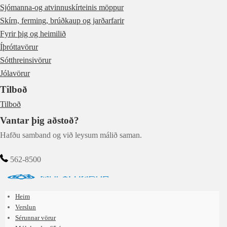
Sjómanna-og atvinnuskírteinis möppur
Skírn, ferming, brúðkaup og jarðarfarir
Fyrir þig og heimilið
Íþróttavörur
Sótthreinsivörur
Jólavörur
Tilboð
Tilboð
Vantar þig aðstoð?
Hafðu samband og við leysum málið saman.
562-8500
Heim
Verslun
Sérunnar vörur