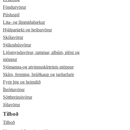
Föndurvörur
Púsluspil
Lita- og límmiðabækur
Hjálpartæki og heilsuvörur
Skólavörur
Sjúkrahúsvörur
Ljósmyndavörur, rammar, albúm, plöst og
möppur
Sjómanna-og atvinnuskírteinis möppur
Skírn, ferming, brúðkaup og jarðarfarir
Fyrir þig og heimilið
Íþróttavörur
Sótthreinsivörur
Jólavörur
Tilboð
Tilboð