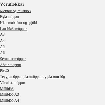
Vöruflokkar
Möppur og milliblöð
Egla möppur
Klemmubækur og spjöld
Lausblaðamöppur
A3
A4
A5
A6
Sérunnar möppur
Aðrar möppur
PECS
Teygjumöppur, plastmöppur og plastumslög
Vörulistamöppur
Milliblöð
Milliblöð A3
Milliblöð A4