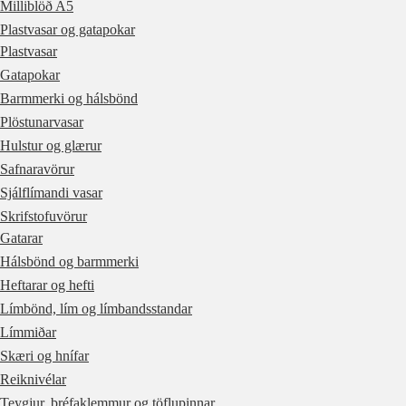
Milliblöð A5
Plastvasar og gatapokar
Plastvasar
Gatapokar
Barmmerki og hálsbönd
Plöstunarvasar
Hulstur og glærur
Safnaravörur
Sjálflímandi vasar
Skrifstofuvörur
Gatarar
Hálsbönd og barmmerki
Heftarar og hefti
Límbönd, lím og límbandsstandar
Límmiðar
Skæri og hnífar
Reiknivélar
Teygjur, bréfaklemmur og töflupinnar