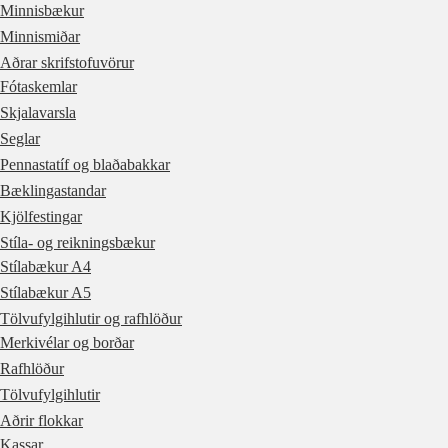
Minnisbækur
Minnismiðar
Aðrar skrifstofuvörur
Fótaskemlar
Skjalavarsla
Seglar
Pennastatíf og blaðabakkar
Bæklingastandar
Kjölfestingar
Stíla- og reikningsbækur
Stílabækur A4
Stílabækur A5
Tölvufylgihlutir og rafhlöður
Merkivélar og borðar
Rafhlöður
Tölvufylgihlutir
Aðrir flokkar
Kassar