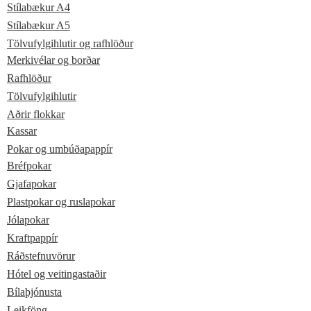
Stílabækur A4
Stílabækur A5
Tölvufylgihlutir og rafhlöður
Merkivélar og borðar
Rafhlöður
Tölvufylgihlutir
Aðrir flokkar
Kassar
Pokar og umbúðapappír
Bréfpokar
Gjafapokar
Plastpokar og ruslapokar
Jólapokar
Kraftpappír
Ráðstefnuvörur
Hótel og veitingastaðir
Bílaþjónusta
Leikföng