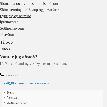
Sjómanna-og atvinnuskírteinis möppur
Skírn, ferming, brúðkaup og jarðarfarir
Fyrir þig og heimilið
Íþróttavörur
Sótthreinsivörur
Jólavörur
Tilboð
Tilboð
Vantar þig aðstoð?
Hafðu samband og við leysum málið saman.
562-8500
Heim
Verslun
Sérunnar vörur