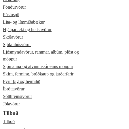
Föndurvörur
Púsluspil
Lita- og límmiðabækur
Hjálpartæki og heilsuvörur
Skólavörur
Sjúkrahúsvörur
Ljósmyndavörur, rammar, albúm, plöst og
möppur
Sjómanna-og atvinnuskírteinis möppur
Skírn, ferming, brúðkaup og jarðarfarir
Fyrir þig og heimilið
Íþróttavörur
Sótthreinsivörur
Jólavörur
Tilboð
Tilboð