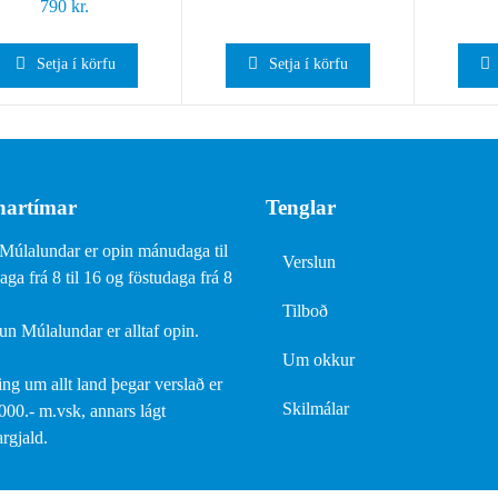
790
kr.
Setja í körfu
Setja í körfu
artímar
Tenglar
Múlalundar er opin mánudaga til
Verslun
ga frá 8 til 16 og föstudaga frá 8
Tilboð
un Múlalundar er alltaf opin.
Um okkur
ing um allt land þegar verslað er
Skilmálar
.000.- m.vsk, annars lágt
rgjald.