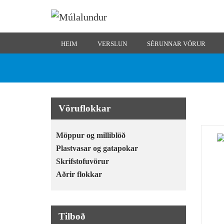
HEIM
VERSLUN
SÉRUNNAR VÖRUR
Vöruflokkar
Möppur og milliblöð
Plastvasar og gatapokar
Skrifstofuvörur
Aðrir flokkar
Tilboð