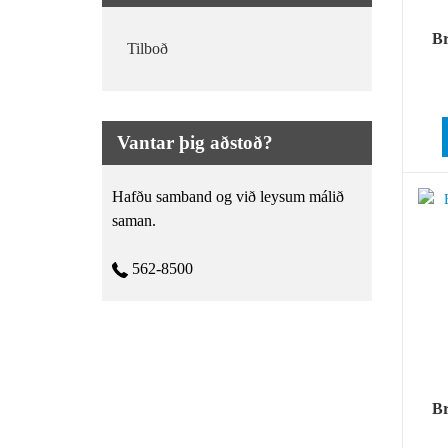
B
Tilboð
Vantar þig aðstoð?
Hafðu samband og við leysum málið
saman.
562-8500
B