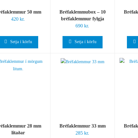
réfaklemmur 50 mm
Bréfaklemmubox – 10
Bréfa
bréfaklemmur fylgja
420
kr.
690
kr.
Setja í körfu
Setja í körfu
réfaklemmur 28 mm
Bréfaklemmur 33 mm
Bréfa
litaðar
285
kr.