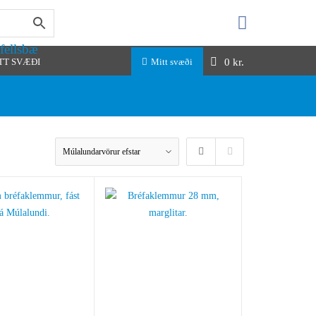
fellsbæ
0
kr.
TT SVÆÐI
Mitt svæði