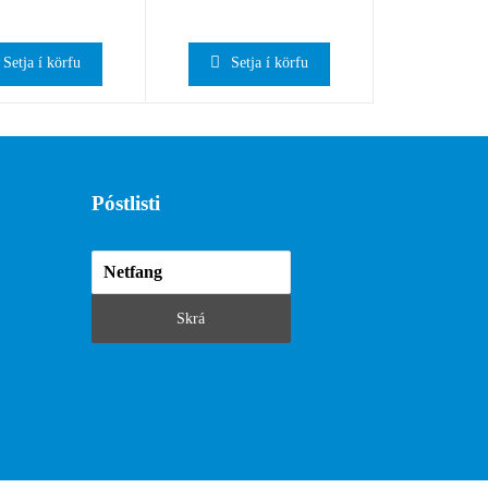
Setja í körfu
Setja í körfu
Póstlisti