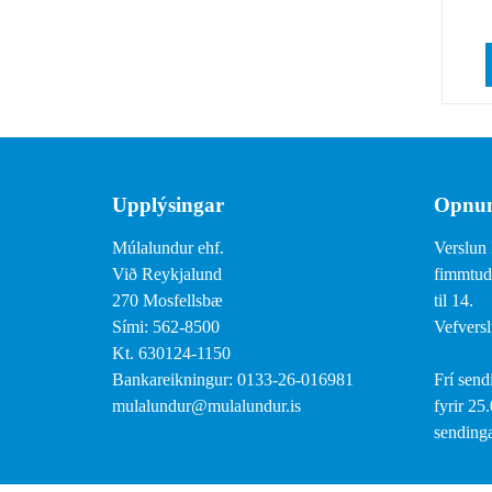
Upplýsingar
Opnun
Múlalundur ehf.
Verslun 
Við Reykjalund
fimmtuda
270 Mosfellsbæ
til 14.
Sími: 562-8500
Vefversl
Kt. 630124-1150
Bankareikningur: 0133-26-016981
Frí send
mulalundur@mulalundur.is
fyrir 25
sendinga