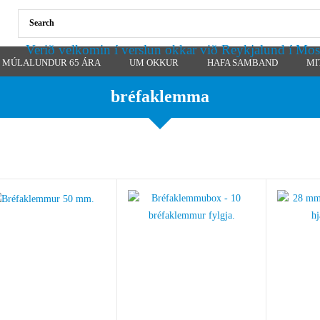
Verið velkomin í verslun okkar við Reykjalund í Mos
MÚLALUNDUR 65 ÁRA
UM OKKUR
HAFA SAMBAND
MI
bréfaklemma