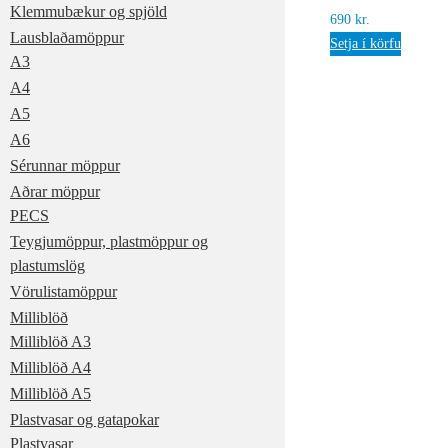
Klemmubækur og spjöld
690
kr.
Lausblaðamöppur
Setja í körfu
A3
A4
A5
A6
Sérunnar möppur
Aðrar möppur
PECS
Teygjumöppur, plastmöppur og
plastumslög
Vörulistamöppur
Milliblöð
Milliblöð A3
Milliblöð A4
Milliblöð A5
Plastvasar og gatapokar
Plastvasar