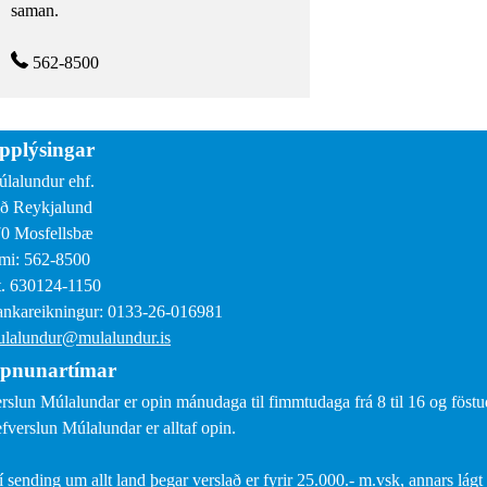
saman.
562-8500
pplýsingar
lalundur ehf.
ð Reykjalund
0 Mosfellsbæ
mi: 562-8500
. 630124-1150
nkareikningur: 0133-26-016981
lalundur@mulalundur.is
pnunartímar
rslun Múlalundar er opin mánudaga til fimmtudaga frá 8 til 16 og föstud
fverslun Múlalundar er alltaf opin.
í sending um allt land þegar verslað er fyrir 25.000.- m.vsk, annars lágt