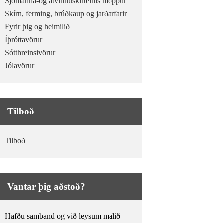
Sjómanna-og atvinnuskírteinis möppur
Skírn, ferming, brúðkaup og jarðarfarir
Fyrir þig og heimilið
Íþróttavörur
Sótthreinsivörur
Jólavörur
Tilboð
Tilboð
Vantar þig aðstoð?
Hafðu samband og við leysum málið