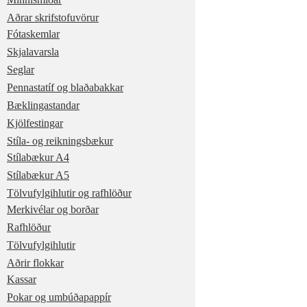
Aðrar skrifstofuvörur
Fótaskemlar
Skjalavarsla
Seglar
Pennastatíf og blaðabakkar
Bæklingastandar
Kjölfestingar
Stíla- og reikningsbækur
Stílabækur A4
Stílabækur A5
Tölvufylgihlutir og rafhlöður
Merkivélar og borðar
Rafhlöður
Tölvufylgihlutir
Aðrir flokkar
Kassar
Pokar og umbúðapappír