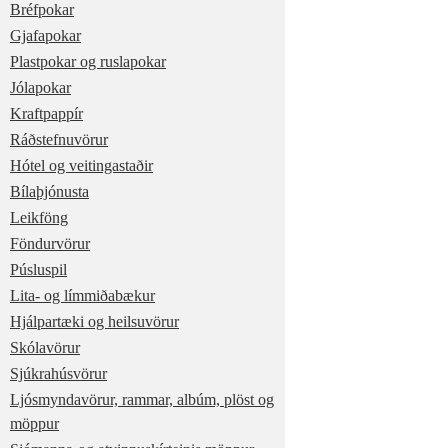
Bréfpokar
Gjafapokar
Plastpokar og ruslapokar
Jólapokar
Kraftpappír
Ráðstefnuvörur
Hótel og veitingastaðir
Bílaþjónusta
Leikföng
Föndurvörur
Púsluspil
Lita- og límmiðabækur
Hjálpartæki og heilsuvörur
Skólavörur
Sjúkrahúsvörur
Ljósmyndavörur, rammar, albúm, plöst og
möppur