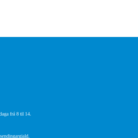
aga frá 8 til 14.
 sendingargjald.