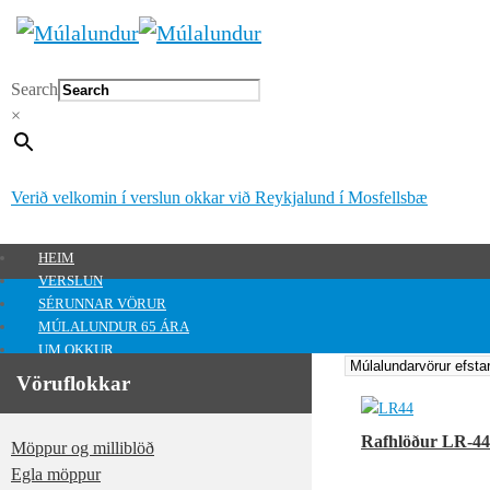
Search
×
Verið velkomin í verslun okkar við Reykjalund í Mosfellsbæ
HEIM
VERSLUN
SÉRUNNAR VÖRUR
MÚLALUNDUR 65 ÁRA
UM OKKUR
HAFA SAMBAND
Vöruflokkar
MITT SVÆÐI
Mitt svæði
Rafhlöður LR-44
Möppur og milliblöð
0
kr.
Egla möppur