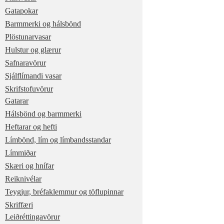
Gatapokar
Barmmerki og hálsbönd
Plöstunarvasar
Hulstur og glærur
Safnaravörur
Sjálflímandi vasar
Skrifstofuvörur
Gatarar
Hálsbönd og barmmerki
Heftarar og hefti
Límbönd, lím og límbandsstandar
Límmiðar
Skæri og hnífar
Reiknivélar
Teygjur, bréfaklemmur og töflupinnar
Skriffæri
Leiðréttingavörur