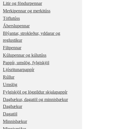
Litir og föndurpennar
Merkipennar og merkitúss
Töflutúss
Áherslupennar
Blýantar, strokleður, yddarar og
reglustikur
Filtpennar
Kúlupennar og kúlutúss
Pappír, umslög, fylgiskjöl
Ljósritunarpappír
Rúllur
Umslög
Fylgiskjöl og löggildur skjalapappír
Dagbækur, dagatöl og minnisbækur
Dagbækur
Dagatöl
Minnisbækur
Minnismiðar