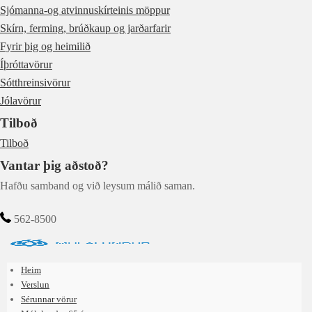
Sjómanna-og atvinnuskírteinis möppur
Skírn, ferming, brúðkaup og jarðarfarir
Fyrir þig og heimilið
Íþróttavörur
Sótthreinsivörur
Jólavörur
Tilboð
Tilboð
Vantar þig aðstoð?
Hafðu samband og við leysum málið saman.
562-8500
Heim
Verslun
Sérunnar vörur