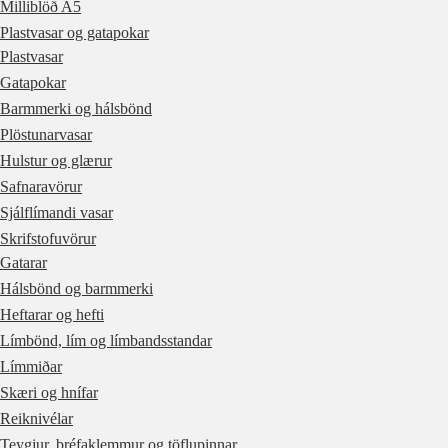
Milliblöð A5
Plastvasar og gatapokar
Plastvasar
Gatapokar
Barmmerki og hálsbönd
Plöstunarvasar
Hulstur og glærur
Safnaravörur
Sjálflímandi vasar
Skrifstofuvörur
Gatarar
Hálsbönd og barmmerki
Heftarar og hefti
Límbönd, lím og límbandsstandar
Límmiðar
Skæri og hnífar
Reiknivélar
Teygjur, bréfaklemmur og töflupinnar