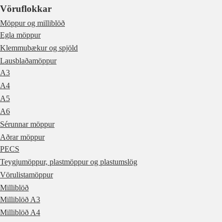
Vöruflokkar
Möppur og milliblöð
Egla möppur
Klemmubækur og spjöld
Lausblaðamöppur
A3
A4
A5
A6
Sérunnar möppur
Aðrar möppur
PECS
Teygjumöppur, plastmöppur og plastumslög
Vörulistamöppur
Milliblöð
Milliblöð A3
Milliblöð A4