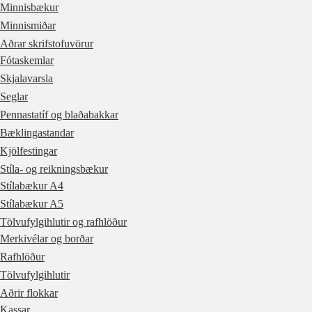
Minnisbækur
Minnismiðar
Aðrar skrifstofuvörur
Fótaskemlar
Skjalavarsla
Seglar
Pennastatíf og blaðabakkar
Bæklingastandar
Kjölfestingar
Stíla- og reikningsbækur
Stílabækur A4
Stílabækur A5
Tölvufylgihlutir og rafhlöður
Merkivélar og borðar
Rafhlöður
Tölvufylgihlutir
Aðrir flokkar
Kassar