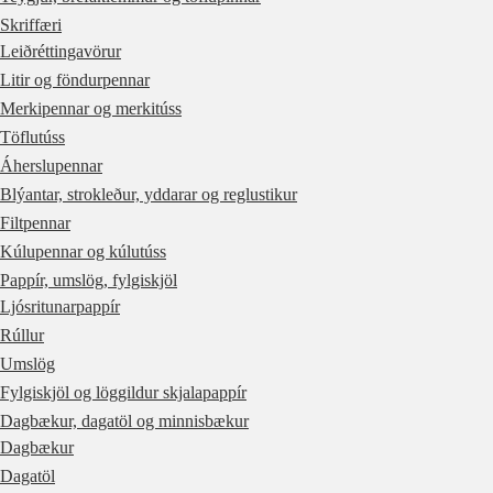
Skriffæri
Leiðréttingavörur
Litir og föndurpennar
Merkipennar og merkitúss
Töflutúss
Áherslupennar
Blýantar, strokleður, yddarar og reglustikur
Filtpennar
Kúlupennar og kúlutúss
Pappír, umslög, fylgiskjöl
Ljósritunarpappír
Rúllur
Umslög
Fylgiskjöl og löggildur skjalapappír
Dagbækur, dagatöl og minnisbækur
Dagbækur
Dagatöl