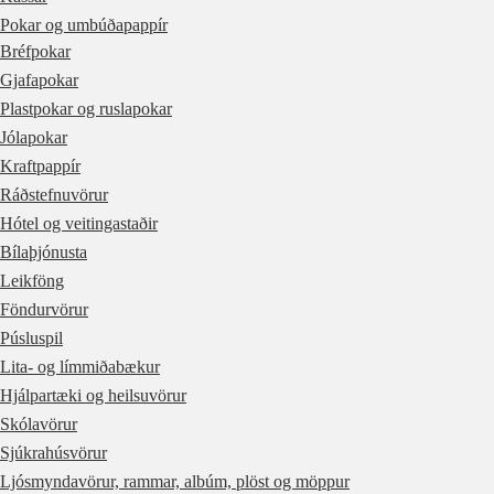
Pokar og umbúðapappír
Bréfpokar
Gjafapokar
Plastpokar og ruslapokar
Jólapokar
Kraftpappír
Ráðstefnuvörur
Hótel og veitingastaðir
Bílaþjónusta
Leikföng
Föndurvörur
Púsluspil
Lita- og límmiðabækur
Hjálpartæki og heilsuvörur
Skólavörur
Sjúkrahúsvörur
Ljósmyndavörur, rammar, albúm, plöst og möppur