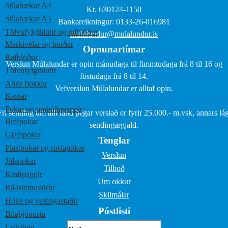
Stílabækur A4
Kt. 630124-1150
Stílabækur A5
Bankareikningur: 0133-26-016981
Tölvufylgihlutir og rafhlöður
mulalundur@mulalundur.is
Merkivélar og borðar
Opnunartímar
Rafhlöður
Verslun Múlalundar er opin mánudaga til fimmtudaga frá 8 til 16 og
Tölvufylgihlutir
föstudaga frá 8 til 14.
Aðrir flokkar
Vefverslun Múlalundar er alltaf opin.
Kassar
Pokar og umbúðapappír
Frí sending um allt land þegar verslað er fyrir 25.000.- m.vsk, annars lág
Bréfpokar
sendingargjald.
Gjafapokar
Tenglar
Plastpokar og ruslapokar
Verslun
Jólapokar
Tilboð
Kraftpappír
Um okkur
Ráðstefnuvörur
Skilmálar
Hótel og veitingastaðir
Póstlisti
Bílaþjónusta
Leikföng