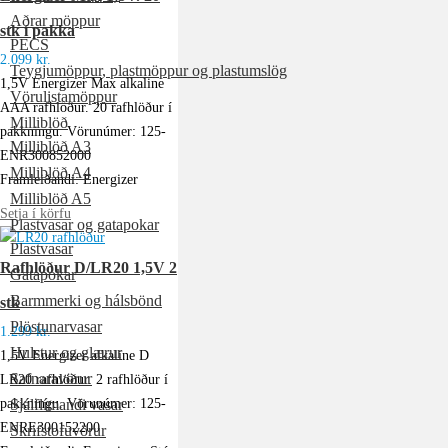
Aðrar möppur
stk í pakka
PECS
2.099
kr.
Teygjumöppur, plastmöppur og plastumslög
1,5V Energizer Max alkaline
Vörulistamöppur
AAA rafhlöður. 20 rafhlöður í
Milliblöð
pakkningu. Vörunúmer: 125-
Milliblöð A3
ENR300852000
Milliblöð A4
Framleiðandi: Energizer
Milliblöð A5
Setja í körfu
Plastvasar og gatapokar
Plastvasar
Rafhlöður D/LR20 1,5V 2
Gatapokar
Barmmerki og hálsbönd
stk
Plöstunarvasar
1.299
kr.
Hulstur og glærur
1,5V Energizer alkaline D
Safnaravörur
LR20 rafhlöður. 2 rafhlöður í
pakkningu. Vörunúmer: 125-
Sjálflímandi vasar
ENRE300152200
Skrifstofuvörur