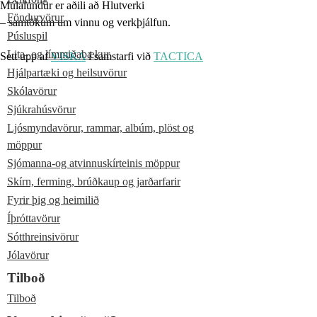
Múlalundur er aðili að Hlutverki
Föndurvörur
– samtökum um vinnu og verkþjálfun.
Púsluspil
Lita- og límmiðabækur
Sett upp af
VISKA
í samstarfi við
TACTICA
Hjálpartæki og heilsuvörur
Skólavörur
Sjúkrahúsvörur
Ljósmyndavörur, rammar, albúm, plöst og
möppur
Sjómanna-og atvinnuskírteinis möppur
Skírn, ferming, brúðkaup og jarðarfarir
Fyrir þig og heimilið
Íþróttavörur
Sótthreinsivörur
Jólavörur
Tilboð
Tilboð