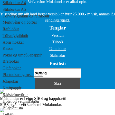
Vefverslun Múlalundar er alltaf opin.
Stílabækur A4
Stílabækur A5
Frí sending um allt land þegar verslað er fyrir 25.000.- m.vsk, annars lág
Tölvufylgihlutir og rafhlöður
sendingargjald.
Merkivélar og borðar
Tenglar
Rafhlöður
Verslun
Tölvufylgihlutir
Tilboð
Aðrir flokkar
Kassar
Um okkur
Pokar og umbúðapappír
Skilmálar
Bréfpokar
Póstlisti
Gjafapokar
Plastpokar og ruslapokar
Jólapokar
Kraftpappír
Ráðstefnuvörur
Múlalundur er í eigu SÍBS og happdrætti
Hótel og veitingastaðir
SÍBS styður við starfsemi Múlalundar.
Bílaþjónusta
Leikföng