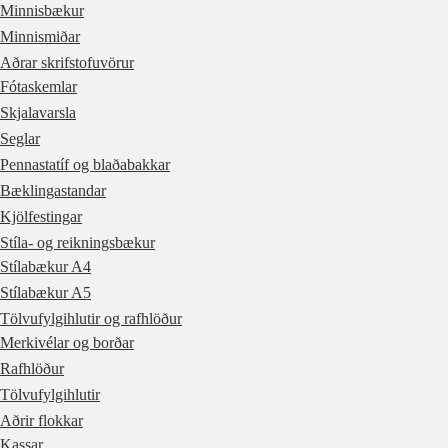
Minnisbækur
Minnismiðar
Aðrar skrifstofuvörur
Fótaskemlar
Skjalavarsla
Seglar
Pennastatíf og blaðabakkar
Bæklingastandar
Kjölfestingar
Stíla- og reikningsbækur
Stílabækur A4
Stílabækur A5
Tölvufylgihlutir og rafhlöður
Merkivélar og borðar
Rafhlöður
Tölvufylgihlutir
Aðrir flokkar
Kassar