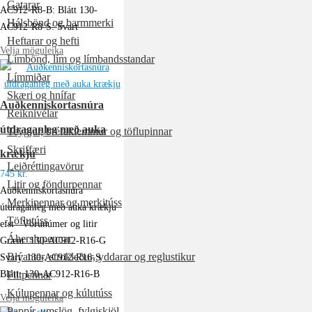
Gatarar
AC912-R8-B: Blátt 130-
Hálsbönd og barmmerki
AC912-R8-S: Svart
Heftarar og hefti
Velja möguleika
Límbönd, lím og límbandsstandar
Límmiðar
Skæri og hnífar
Auðkenniskortasnúra
Reiknivélar
útdraganleg með auka
Teygjur, bréfaklemmur og töflupinnar
Skriffæri
krækju
Leiðréttingavörur
745
kr.
Litir og föndurpennar
Auðkenniskortasnúra
Merkipennar og merkitúss
útdraganleg með auka krækju
Töflutúss
efst Vörunúmer og litir
Áherslupennar
Grænt: 130-AC912-R16-G
Blýantar, strokleður, yddarar og reglustikur
Svart: 130-AC912-R16-S
Blátt: 130-AC912-R16-B
Filtpennar
Kúlupennar og kúlutúss
Velja möguleika
Pappír, umslög, fylgiskjöl