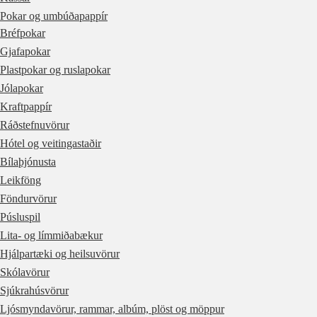
Pokar og umbúðapappír
Bréfpokar
Gjafapokar
Plastpokar og ruslapokar
Jólapokar
Kraftpappír
Ráðstefnuvörur
Hótel og veitingastaðir
Bílaþjónusta
Leikföng
Föndurvörur
Púsluspil
Lita- og límmiðabækur
Hjálpartæki og heilsuvörur
Skólavörur
Sjúkrahúsvörur
Ljósmyndavörur, rammar, albúm, plöst og möppur