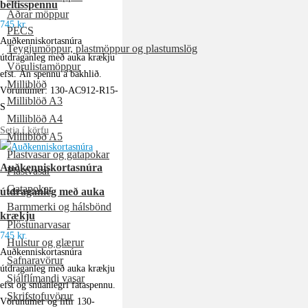
beltisspennu
Aðrar möppur
745
kr.
PECS
Auðkenniskortasnúra
Teygjumöppur, plastmöppur og plastumslög
útdraganleg með auka krækju
Vörulistamöppur
efst. Án spennu á bakhlið.
Milliblöð
Vörunúmer: 130-AC912-R15-
Milliblöð A3
S
Milliblöð A4
Setja í körfu
Milliblöð A5
Plastvasar og gatapokar
Auðkenniskortasnúra
Plastvasar
Gatapokar
útdraganleg með auka
Barmmerki og hálsbönd
krækju
Plöstunarvasar
745
kr.
Hulstur og glærur
Auðkenniskortasnúra
Safnaravörur
útdraganleg með auka krækju
Sjálflímandi vasar
efst og snúanlegri fataspennu.
Skrifstofuvörur
Vörunúmer og litir 130-