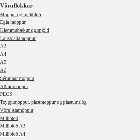
Vöruflokkar
Möppur og milliblöð
Egla möppur
Klemmubækur og spjöld
Lausblaðamöppur
A3
A4
A5
A6
Sérunnar möppur
Aðrar möppur
PECS
Teygjumöppur, plastmöppur og plastumslög
Vörulistamöppur
Milliblöð
Milliblöð A3
Milliblöð A4