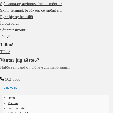
Sjómanna-og atvinnuskírteinis möppur
Skírn, ferming, brúðkaup og jarðarfarir
Fyrir þig og heimilið
Íþróttavörur
Sótthreinsivörur
Jólavörur
Tilboð
Tilboð
Vantar þig aðstoð?
Hafðu samband og við leysum málið saman.
562-8500
Heim
Verslun
Sérunnar vörur