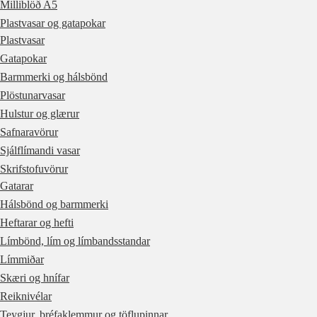
Milliblöð A5
Plastvasar og gatapokar
Plastvasar
Gatapokar
Barmmerki og hálsbönd
Plöstunarvasar
Hulstur og glærur
Safnaravörur
Sjálflímandi vasar
Skrifstofuvörur
Gatarar
Hálsbönd og barmmerki
Heftarar og hefti
Límbönd, lím og límbandsstandar
Límmiðar
Skæri og hnífar
Reiknivélar
Teygjur, bréfaklemmur og töflupinnar