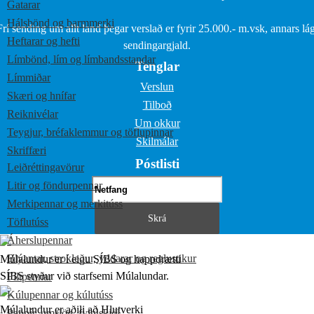
Gatarar
Hálsbönd og barmmerki
Frí sending um allt land þegar verslað er fyrir 25.000.- m.vsk, annars lág
Heftarar og hefti
sendingargjald.
Límbönd, lím og límbandsstandar
Tenglar
Límmiðar
Verslun
Skæri og hnífar
Tilboð
Reiknivélar
Um okkur
Teygjur, bréfaklemmur og töflupinnar
Skilmálar
Skriffæri
Póstlisti
Leiðréttingavörur
Litir og föndurpennar
Merkipennar og merkitúss
Töflutúss
Áherslupennar
Blýantar, strokleður, yddarar og reglustikur
Múlalundur er í eigu SÍBS og happdrætti
SÍBS styður við starfsemi Múlalundar.
Filtpennar
Kúlupennar og kúlutúss
Múlalundur er aðili að Hlutverki
Pappír, umslög, fylgiskjöl