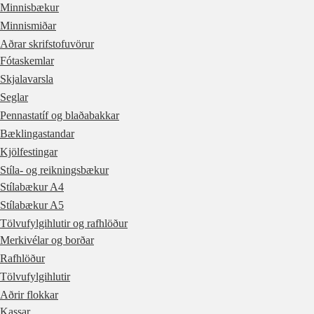
Minnisbækur
Minnismiðar
Aðrar skrifstofuvörur
Fótaskemlar
Skjalavarsla
Seglar
Pennastatíf og blaðabakkar
Bæklingastandar
Kjölfestingar
Stíla- og reikningsbækur
Stílabækur A4
Stílabækur A5
Tölvufylgihlutir og rafhlöður
Merkivélar og borðar
Rafhlöður
Tölvufylgihlutir
Aðrir flokkar
Kassar