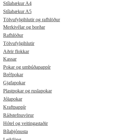
Stílabækur A4
Stílabækur A5
Tölvufylgihlutir og rafhlöður
Merkivélar og borðar
Rafhlöður
Tölvufylgihlutir
Aðrir flokkar
Kassar
Pokar og umbúðapappír
Bréfpokar
Gjafapokar
Plastpokar og ruslapokar
Jólapokar
Kraftpappír
Ráðstefnuvörur
Hótel og veitingastaðir
Bílaþjónusta
Leikföng