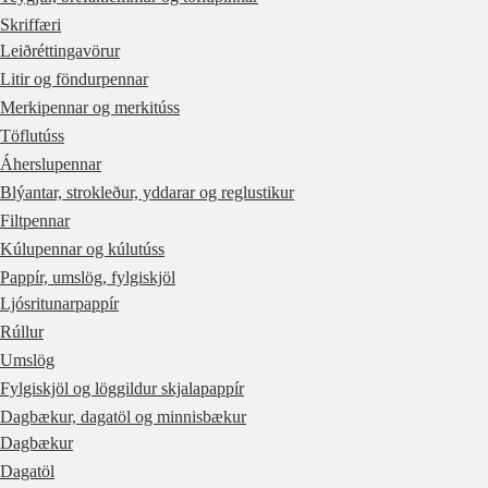
Skriffæri
Leiðréttingavörur
Litir og föndurpennar
Merkipennar og merkitúss
Töflutúss
Áherslupennar
Blýantar, strokleður, yddarar og reglustikur
Filtpennar
Kúlupennar og kúlutúss
Pappír, umslög, fylgiskjöl
Ljósritunarpappír
Rúllur
Umslög
Fylgiskjöl og löggildur skjalapappír
Dagbækur, dagatöl og minnisbækur
Dagbækur
Dagatöl