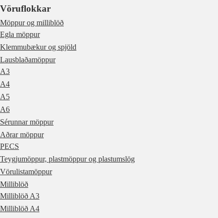
Vöruflokkar
Möppur og milliblöð
Egla möppur
Klemmubækur og spjöld
Lausblaðamöppur
A3
A4
A5
A6
Sérunnar möppur
Aðrar möppur
PECS
Teygjumöppur, plastmöppur og plastumslög
Vörulistamöppur
Milliblöð
Milliblöð A3
Milliblöð A4