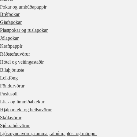
Pokar og umbúðapappír
Bréfpokar
Gjafapokar
Plastpokar og ruslapokar
Jólapokar
Kraftpappír
Ráðstefnuvörur
Hótel og veitingastaðir
Bílaþjónusta
Leikföng
Föndurvörur
Púsluspil
Lita- og límmiðabækur
Hjálpartæki og heilsuvörur
Skólavörur
Sjúkrahúsvörur
Ljósmyndavörur, rammar, albúm, plöst og möppur