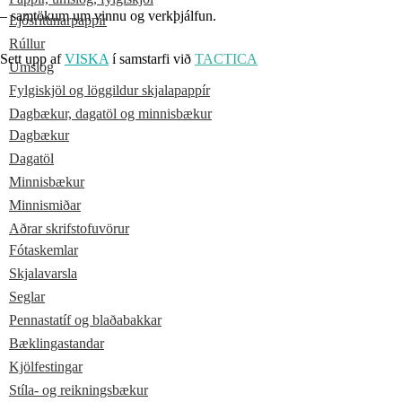
– samtökum um vinnu og verkþjálfun.
Ljósritunarpappír
Rúllur
Sett upp af
VISKA
í samstarfi við
TACTICA
Umslög
Fylgiskjöl og löggildur skjalapappír
Dagbækur, dagatöl og minnisbækur
Dagbækur
Dagatöl
Minnisbækur
Minnismiðar
Aðrar skrifstofuvörur
Fótaskemlar
Skjalavarsla
Seglar
Pennastatíf og blaðabakkar
Bæklingastandar
Kjölfestingar
Stíla- og reikningsbækur