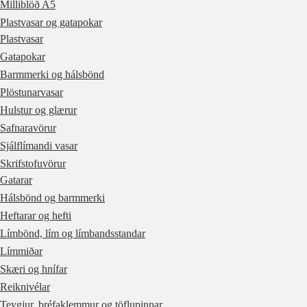
Milliblöð A5
Plastvasar og gatapokar
Plastvasar
Gatapokar
Barmmerki og hálsbönd
Plöstunarvasar
Hulstur og glærur
Safnaravörur
Sjálflímandi vasar
Skrifstofuvörur
Gatarar
Hálsbönd og barmmerki
Heftarar og hefti
Límbönd, lím og límbandsstandar
Límmiðar
Skæri og hnífar
Reiknivélar
Teygjur, bréfaklemmur og töflupinnar