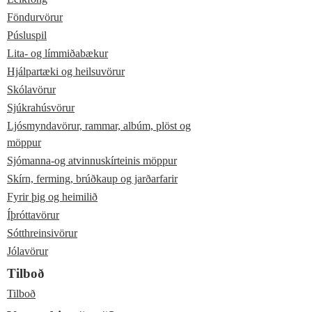
Föndurvörur
Púsluspil
Lita- og límmiðabækur
Hjálpartæki og heilsuvörur
Skólavörur
Sjúkrahúsvörur
Ljósmyndavörur, rammar, albúm, plöst og
möppur
Sjómanna-og atvinnuskírteinis möppur
Skírn, ferming, brúðkaup og jarðarfarir
Fyrir þig og heimilið
Íþróttavörur
Sótthreinsivörur
Jólavörur
Tilboð
Tilboð