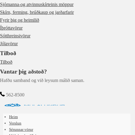
Sjómanna-og atvinnuskírteinis möppur
Skírn, ferming, brúðkaup og jarðarfarir
Fyrir þig og heimilið
Íþróttavörur
Sótthreinsivörur
Jólavörur
Tilboð
Tilboð
Vantar þig aðstoð?
Hafðu samband og við leysum málið saman.
562-8500
Heim
Verslun
Sérunnar vörur