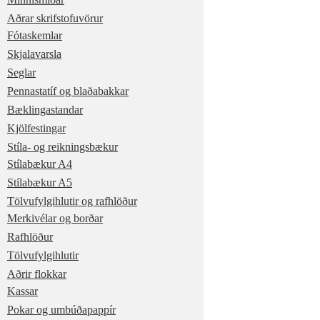
Aðrar skrifstofuvörur
Fótaskemlar
Skjalavarsla
Seglar
Pennastatíf og blaðabakkar
Bæklingastandar
Kjölfestingar
Stíla- og reikningsbækur
Stílabækur A4
Stílabækur A5
Tölvufylgihlutir og rafhlöður
Merkivélar og borðar
Rafhlöður
Tölvufylgihlutir
Aðrir flokkar
Kassar
Pokar og umbúðapappír