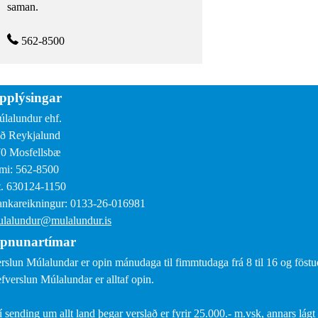
saman.
562-8500
pplýsingar
lalundur ehf.
ð Reykjalund
0 Mosfellsbæ
mi: 562-8500
. 630124-1150
nkareikningur: 0133-26-016981
lalundur@mulalundur.is
pnunartímar
rslun Múlalundar er opin mánudaga til fimmtudaga frá 8 til 16 og föstud
fverslun Múlalundar er alltaf opin.
í sending um allt land þegar verslað er fyrir 25.000.- m.vsk, annars lágt