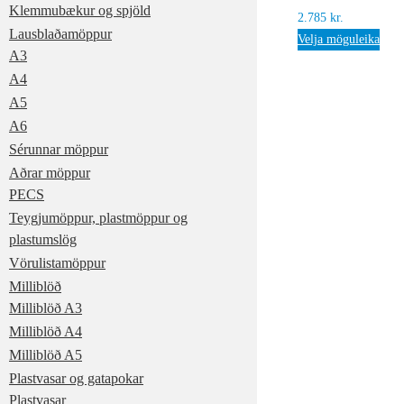
Klemmubækur og spjöld
2.785
kr.
Lausblaðamöppur
Velja möguleika
A3
A4
A5
A6
Sérunnar möppur
Aðrar möppur
PECS
Teygjumöppur, plastmöppur og
plastumslög
Vörulistamöppur
Milliblöð
Milliblöð A3
Milliblöð A4
Milliblöð A5
Plastvasar og gatapokar
Plastvasar