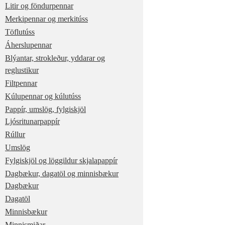
Litir og föndurpennar
Merkipennar og merkitúss
Töflutúss
Áherslupennar
Blýantar, strokleður, yddarar og
reglustikur
Filtpennar
Kúlupennar og kúlutúss
Pappír, umslög, fylgiskjöl
Ljósritunarpappír
Rúllur
Umslög
Fylgiskjöl og löggildur skjalapappír
Dagbækur, dagatöl og minnisbækur
Dagbækur
Dagatöl
Minnisbækur
Minnismiðar