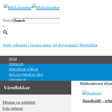
Search
×
Verið velkomin í verslun okkar við Reykjalund í Mosfellsbæ
HEIM
VERSLUN
SÉRUNNAR VÖRUR
MÚLALUNDUR 65 ÁRA
UM OKKUR
HAFA SAMBAND
Vöruflokkar
MITT SVÆÐI
Mitt svæði
Handþjálfi – æfin
Möppur og milliblöð
0
kr.
Egla möppur