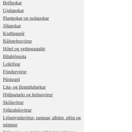
Bréfpokar
Gjafapokar
Plastpokar og ruslapokar
Jólapokar
Kraftpappír
Ráðstefnuvörur
Hótel og veitingastaðir
Bílaþjónusta
Leikföng
Föndurvörur
Púsluspil
Lita- og límmiðabækur
Hjálpartæki og heilsuvörur
Skólavörur
Sjúkrahúsvörur
Ljósmyndavörur, rammar, albúm, plöst og
möppur