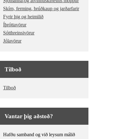
Sjómanna-og atvinnuskírteinis möppur
Skírn, ferming, brúðkaup og jarðarfarir
Fyrir þig og heimilið
Íþróttavörur
Sótthreinsivörur
Jólavörur
Tilboð
Tilboð
Vantar þig aðstoð?
Hafðu samband og við leysum málið