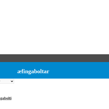
æfingaboltar
gabolti