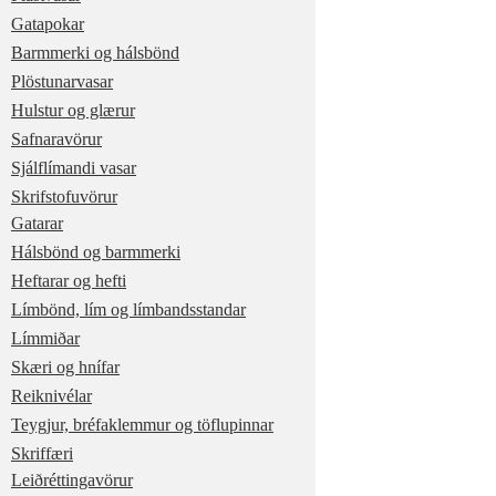
Gatapokar
Barmmerki og hálsbönd
Plöstunarvasar
Hulstur og glærur
Safnaravörur
Sjálflímandi vasar
Skrifstofuvörur
Gatarar
Hálsbönd og barmmerki
Heftarar og hefti
Límbönd, lím og límbandsstandar
Límmiðar
Skæri og hnífar
Reiknivélar
Teygjur, bréfaklemmur og töflupinnar
Skriffæri
Leiðréttingavörur