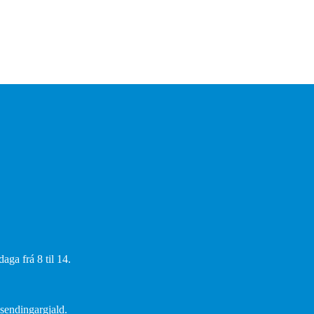
aga frá 8 til 14.
 sendingargjald.