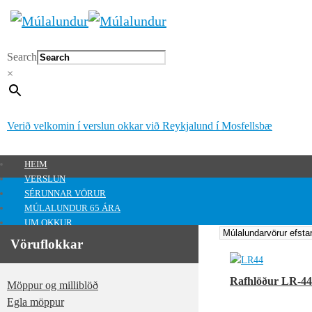
Search
×
Verið velkomin í verslun okkar við Reykjalund í Mosfellsbæ
HEIM
VERSLUN
SÉRUNNAR VÖRUR
MÚLALUNDUR 65 ÁRA
UM OKKUR
HAFA SAMBAND
Vöruflokkar
MITT SVÆÐI
Mitt svæði
Rafhlöður LR-44
Möppur og milliblöð
0
kr.
Egla möppur