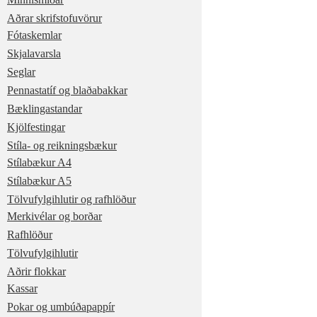
Aðrar skrifstofuvörur
Fótaskemlar
Skjalavarsla
Seglar
Pennastatíf og blaðabakkar
Bæklingastandar
Kjölfestingar
Stíla- og reikningsbækur
Stílabækur A4
Stílabækur A5
Tölvufylgihlutir og rafhlöður
Merkivélar og borðar
Rafhlöður
Tölvufylgihlutir
Aðrir flokkar
Kassar
Pokar og umbúðapappír