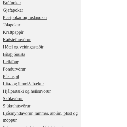
Bréfpokar
Gjafapokar
Plastpokar og ruslapokar
Jólapokar
Kraftpappír
Ráðstefnuvörur
Hótel og veitingastaðir
Bílaþjónusta
Leikföng
Föndurvörur
Púsluspil
Lita- og límmiðabækur
Hjálpartæki og heilsuvörur
Skólavörur
Sjúkrahúsvörur
Ljósmyndavörur, rammar, albúm, plöst og
möppur