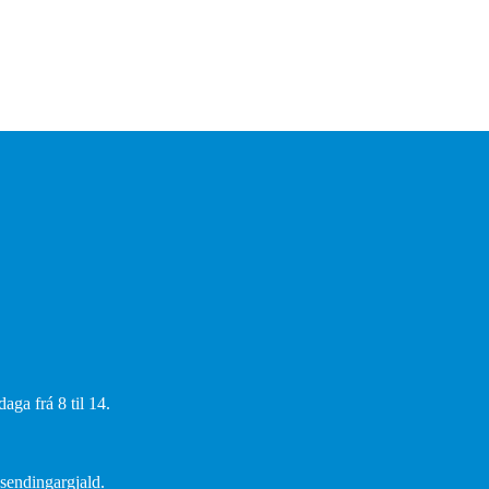
aga frá 8 til 14.
 sendingargjald.