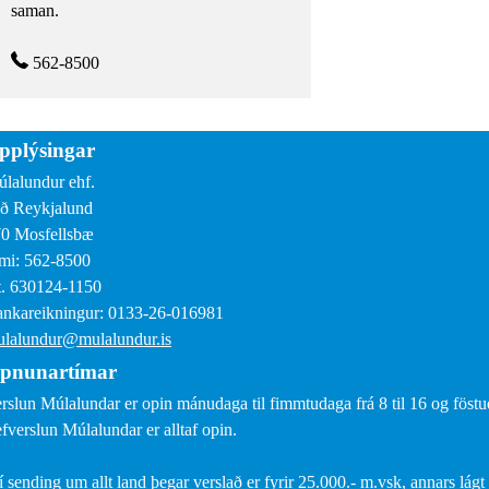
saman.
562-8500
pplýsingar
lalundur ehf.
ð Reykjalund
0 Mosfellsbæ
mi: 562-8500
. 630124-1150
nkareikningur: 0133-26-016981
lalundur@mulalundur.is
pnunartímar
rslun Múlalundar er opin mánudaga til fimmtudaga frá 8 til 16 og föstud
fverslun Múlalundar er alltaf opin.
í sending um allt land þegar verslað er fyrir 25.000.- m.vsk, annars lágt