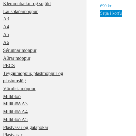
Klemmubækur og spjöld
690
kr.
Lausblaðamöppur
Setja í körfu
A3
A4
A5
A6
Sérunnar möppur
Aðrar möppur
PECS
Teygjumöppur, plastmöppur og
plastumslög
Vörulistamöppur
Milliblöð
Milliblöð A3
Milliblöð A4
Milliblöð A5
Plastvasar og gatapokar
Plastvasar