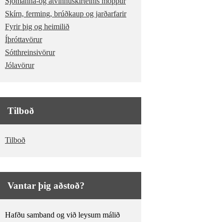
Sjómanna-og atvinnuskírteinis möppur
Skírn, ferming, brúðkaup og jarðarfarir
Fyrir þig og heimilið
Íþróttavörur
Sótthreinsivörur
Jólavörur
Tilboð
Tilboð
Vantar þig aðstoð?
Hafðu samband og við leysum málið