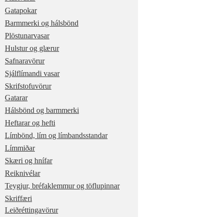
Gatapokar
Barmmerki og hálsbönd
Plöstunarvasar
Hulstur og glærur
Safnaravörur
Sjálflímandi vasar
Skrifstofuvörur
Gatarar
Hálsbönd og barmmerki
Heftarar og hefti
Límbönd, lím og límbandsstandar
Límmiðar
Skæri og hnífar
Reiknivélar
Teygjur, bréfaklemmur og töflupinnar
Skriffæri
Leiðréttingavörur