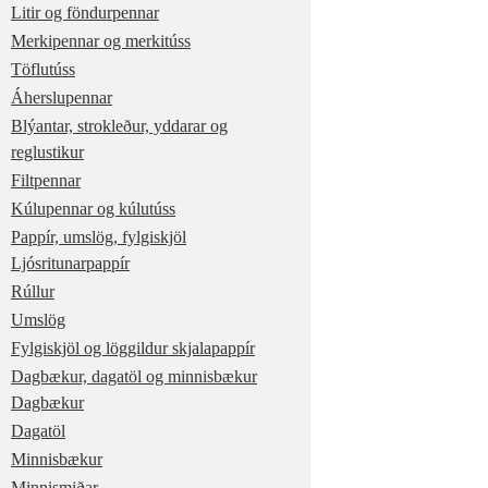
Litir og föndurpennar
Merkipennar og merkitúss
Töflutúss
Áherslupennar
Blýantar, strokleður, yddarar og
reglustikur
Filtpennar
Kúlupennar og kúlutúss
Pappír, umslög, fylgiskjöl
Ljósritunarpappír
Rúllur
Umslög
Fylgiskjöl og löggildur skjalapappír
Dagbækur, dagatöl og minnisbækur
Dagbækur
Dagatöl
Minnisbækur
Minnismiðar