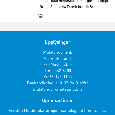
Línustrikuð minnisblokk með gormi á toppi.
50 bls. Stærð: A6 Framleiðandi: Brunnen
Upplýsingar
Múlalundur ehf.
Við Reykjalund
270 Mosfellsbæ
Sími: 562-8500
Kt. 630124-1150
Bankareikningur: 0133-26-016981
mulalundur@mulalundur.is
Opnunartímar
Verslun Múlalundar er opin mánudaga til fimmtudaga