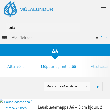
Vöruflokkar
0
kr.
A6
Allar vörur
Möppur og milliblöð
Plastvasar
Lausblaðamappa A6 – 3 cm kjölur, 2