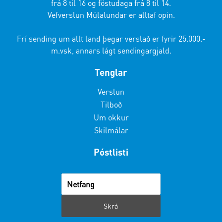
frá 8 til 16 og föstudaga frá 8 til 14.
Vefverslun Múlalundar er alltaf opin.
Frí sending um allt land þegar verslað er fyrir 25.000.-
m.vsk, annars lágt sendingargjald.
Tenglar
Verslun
Tilboð
Um okkur
Skilmálar
Póstlisti