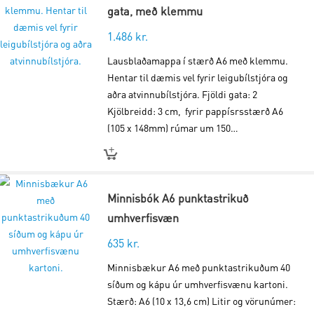
gata, með klemmu
1.486
kr.
Lausblaðamappa í stærð A6 með klemmu.
Hentar til dæmis vel fyrir leigubílstjóra og
aðra atvinnubílstjóra. Fjöldi gata: 2
Kjölbreidd: 3 cm, fyrir pappísrsstærð A6
(105 x 148mm) rúmar um 150…
Minnisbók A6 punktastrikuð
umhverfisvæn
635
kr.
Minnisbækur A6 með punktastrikuðum 40
síðum og kápu úr umhverfisvænu kartoni.
Stærð: A6 (10 x 13,6 cm) Litir og vörunúmer: