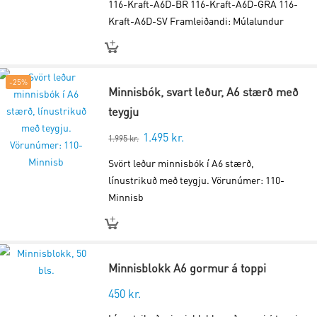
116-Kraft-A6D-BR 116-Kraft-A6D-GRA 116-
Kraft-A6D-SV Framleiðandi: Múlalundur
-25%
Minnisbók, svart leður, A6 stærð með
teygju
1.495
kr.
Original
Current
1.995
kr.
price
price
Svört leður minnisbók í A6 stærð,
was:
is:
línustrikuð með teygju. Vörunúmer: 110-
1.995 kr..
1.495 kr..
Minnisb
Minnisblokk A6 gormur á toppi
450
kr.