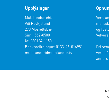
Upplýsingar
Opnun
Múlalundur ehf.
Verslun
Við Reykjalund
mánudag
270 Mosfellsbæ
og föstu
Sími: 562-8500
Vefvers
Kt. 630124-1150
Bankareikningur: 0133-26-016981
Frí sen
mulalundur@mulalundur.is
verslað 
annars 
Mú
S