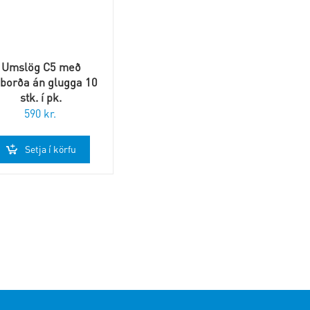
Umslög C5 með
mborða án glugga 10
stk. í pk.
590
kr.
Setja í körfu