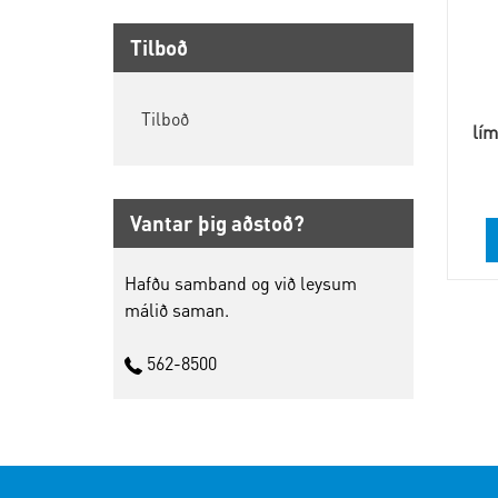
Tilboð
Tilboð
lí
Vantar þig aðstoð?
Hafðu samband og við leysum
málið saman.
562-8500