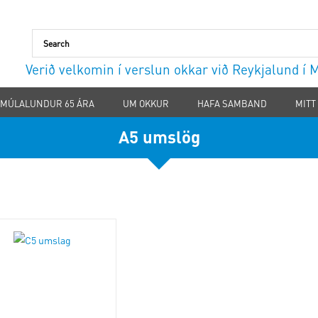
Verið velkomin í verslun okkar við Reykjalund í
MÚLALUNDUR 65 ÁRA
UM OKKUR
HAFA SAMBAND
MITT
A5 umslög