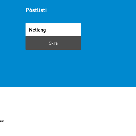
Póstlisti
i
un.