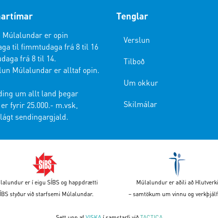
artímar
Tenglar
 Múlalundar er opin
Verslun
a til fimmtudaga frá 8 til 16
daga frá 8 til 14.
Tilboð
lun Múlalundar er alltaf opin.
Um okkur
ding um allt land þegar
Skilmálar
er fyrir 25.000.- m.vsk,
lágt sendingargjald.
lalundur er í eigu SÍBS og happdrætti
Múlalundur er aðili að Hlutverk
ÍBS styður við starfsemi Múlalundar.
– samtökum um vinnu og verkþjálf
Sett upp af
VISKA
í samstarfi við
TACTICA