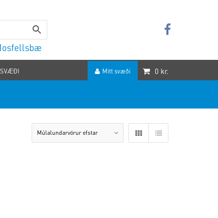
 Mosfellsbæ
0
kr.
 SVÆÐI
Mitt svæði