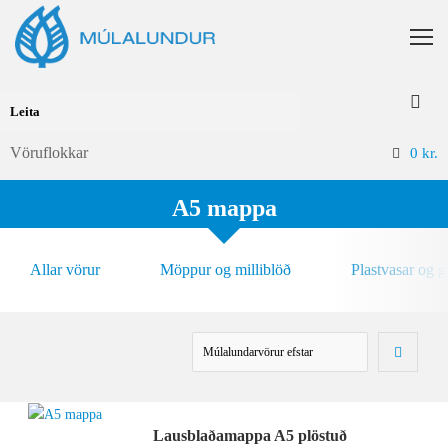
Vöruflokkar
0
kr.
A5 mappa
Allar vörur
Möppur og milliblöð
Plastvasar og 
Lausblaðamappa A5 plöstuð