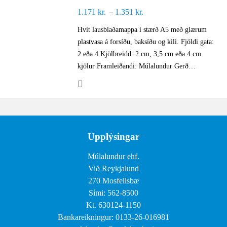
1.171
kr.
1.351
kr.
Price
–
range:
Hvít lausblaðamappa í stærð A5 með glærum
1.171 kr.
plastvasa á forsíðu, baksíðu og kili. Fjöldi gata:
through
2 eða 4 Kjölbreidd: 2 cm, 3,5 cm eða 4 cm
1.351 kr.
kjölur Framleiðandi: Múlalundur Gerð…
Upplýsingar
Múlalundur ehf.
Við Reykjalund
270 Mosfellsbæ
Sími: 562-8500
Kt. 630124-1150
Bankareikningur: 0133-26-016981